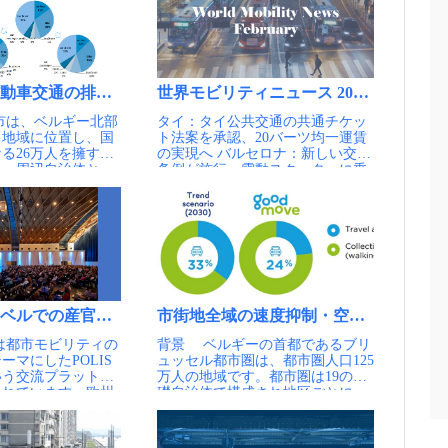
動車交通の排除と人中心への回帰、ヘント
世界モビリティニュース 2025年2月
タイ：タイ公共交通の共通チケッ
ス地域に位置し、国
ト法案を承認、20バーツ均一運賃
る26万人を擁する
の実現へ バルセロナ：新しい交通
た、周辺自治体と一
条例が施行。電動スクーターに乗
3自治体68万人）を
るにはヘルメットの着用が義務化
、一体的な政策を展
ソウル：ソウルの自動車登録 全
。ヘント大学に代表
国で唯一２年連続減 ボストン：交
市でもあり、学生が
差点でのバス優先プロジェクトに
占めていることが特
より、遅延が21％、移動時間が8％
世紀後半、ヘント市
改善 テキサス：リフトが26年にも
の普及に伴い、市中
「ロボタクシー」、丸紅の車両に
交通渋滞が発生し、
モービルアイの技術搭載 パリ：ま
通安全など、都市と
ちなか30km/h規制の最新動向、
ベルでの産官学の連携組織とその役割、POLIS NETWORK
市街地全域の速度抑制・空間再構成によ
大きく損なわれてい
SIPモビリティ知恵袋より パリ：
背景 ベルギーの首都であるブリ
結果、ヘント市は買
まちなか道路空間再編（小さい道
ーマにしたPOLIS
ュッセル都市圏は、都市圏人口125
としての魅力を失
路の改革）の取り組み、SIPモビリ
という交流プラットフ
万人の地域です。都市圏は19の基
少していました。都
ティ知恵袋より ニューヨーク：
されています。欧州
礎自治体で構成され地区ごとに
止めをかけるべく、
「渋滞課金」が都市交通を救
大小様々な都市の行
様々な特色を有しています。ブリ
97年から市中心部へ
う？ ニューヨーク初の試み、緊
境を越えて個人・団
ュッセル都市圏は、これまでモビ
行を禁止し、歩行
急リポート ニューヨーク：ＮＹ市
を行うとともに、ア
リティプラン（Iris1:1998~,
用空間の整備や公共
渋滞税、1月収入は4860万ドル 政