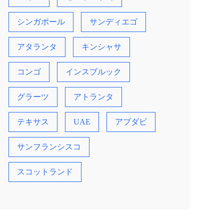
シンガポール
サンディエゴ
アタランタ
キンシャサ
コンゴ
インスブルック
グラーツ
アトランタ
テキサス
UAE
アブダビ
サンフランシスコ
（ポリス）
る人中心のまちづくり、ブリュッセル
スコットランド