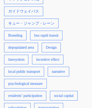
ガイドウェイバス
キュー・ジャンプ・レーン
Branding
bus rapid transit
depopulated area
Design
faresystem
incentive effect
local public transport
narrative
psychological measure
residents’ participation
social capital
subscription
transportation