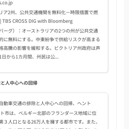
.co.jp
リア2州、公共交通機関を無料化－時限措置で燃
BS CROSS DIG with Bloomberg
バーグ）：オーストラリアの2つの州が公共交通
的に無料にする。中東紛争で供給リスクが高まる
格高騰の影響を緩和する。ビクトリア州政府は声
1日から1カ月間、州民は公...
除と人中心への回帰
自動車交通の排除と人中心への回帰、ヘント
ト市は、ベルギー北部のフランダース地域に位
第３人口となる26万人を擁する都市です。また、