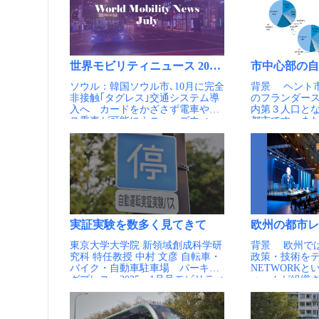
世界モビリティニュース 2025年7月
市中心部の自
ソウル：韓国ソウル市､10月に完全
背景 ヘント市は、ベルギー北部
非接触｢タグレス｣交通システム導
のフランダー
入へ カードをかざさず電車やバ
内第３人口とな
ス乗車が可能に｜ニューズウィー
都市です。ま
ク日本版 UITPサミットより：テ
体の都市圏（2
クノロジーがドライバー不足の解
形成しており
消にどのように貢献しているか ニ
開しています
ューヨーク：ニューヨークの地下
される文教都
鉄路線図が1979年以来初めて全面
人口の約3割を
的にリニューアル アトランタ：公
徴です。 20
正性を重視し、100路線を超えるバ
では自家用車
スネットワークをリデザイン 米
心部で深刻な
国：米国、15億ドル（約2200億
大気汚染や交
実証実験を数多く見てきて
欧州の都市レ
円）のバス補助金を発表 サンディ
しての環境が
東京大学大学院 新領域創成科学研
背景 欧州では都市モビリティの
エゴ：データ駆動型のモビリティ
ました。その
究科 特任教授 中村 文彦 自転車・
政策・技術をテ
マスタープランを採用 UITP：
物や居住の場
バイク・自動車駐車場 パーキン
NETWORK
Global Metro Figures 2024を公表 シ
い、人口も減
グプレス 2025 1月号モビリティ
ォームが組織
ンガポール：無人運転バス、セン
市の衰退に歯
をデザインするアプローチ 第76
を中心とした
トーサ島で運行開始 ハンブルグ：
ヘント市は19
回より 1.はじめに 地域の公共交
政機関が、国
まちなかオンデマンド交通
の自動車の通
通に関する実証実験の数がとても
体間での交流
MOIA 地域モビリティ知恵袋に
者・自転車専