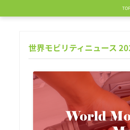
コ
TO
ン
テ
ン
ツ
へ
ス
世界モビリティニュース 20
キ
ッ
プ