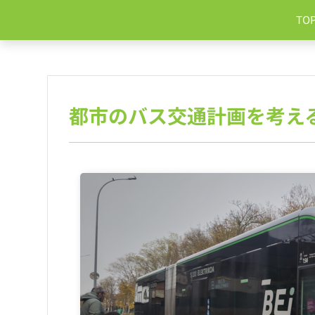
コ
TO
ン
テ
ン
ツ
へ
ス
都市のバス交通計画を考え
キ
ッ
プ