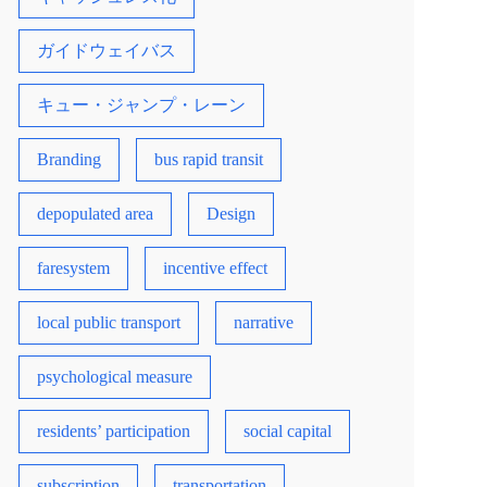
ガイドウェイバス
キュー・ジャンプ・レーン
Branding
bus rapid transit
depopulated area
Design
faresystem
incentive effect
local public transport
narrative
psychological measure
residents’ participation
social capital
subscription
transportation