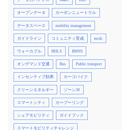
（観光は別） 年度内に成果を出すことが強要
される場合が多いとはいえ、短期間でひとびと
の日常的な生活の行動が変わることはきわめて
オープンデータ
カーボンニュートラル
厳しい。有料で運賃を課す場合には、通勤手当
の扱い等もあり、短期間の実証実験で行動を変
えてもらうのは困難である。自動車の運転にお
データスペース
mobility management
いて、経路を変える程度であっても必ずしも短
期間で変更されるものではない。交通手段の変
ガイドライン
コミュニティ育成
mcdc
更の場合には、時間や費用が大きく異なること
もあり、簡単には変化しない。十分な期間をと
っても取りすぎることはない。ただし、観光交
ウォーカブル
BHLS
BHNS
通については、そもそも周期性や習慣性がない
ので、ちょっとした条件でも動き方を変えるこ
とは可能である。温泉街の循環バスサービスの
オンデマンド交通
Bus
Public transport
ようなものは、代替サービス（各旅館の送迎サ
ービス等）との調整ができ、後述のようにシン
プルで高頻度のサービスであれば、観光客の行
インセンティブ効果
カーゴバイク
動を変えることは可能である。 ⑥地域に浸透す
るには存在感が出るだけの量を用意する 車両
を用意する段階で、予算制約がかかりわずかば
クリーンエネルギー
ゾーン30
かりの台数になってしまう実験がほとんどであ
る。検証すべき仮説を考えた際に何台必要なの
スマートシティ
カープーリング
かと考えるべきところ、予算の関係で届いた1
台あるいは複数台にて、なにをしようか、と考
えている事例がほとんどのように思われる。そ
シェアモビリティ
ガイドブック
の結果として、十分な運行頻度が確保できず、
仮説検証も覚束ないケースが多い。加えて、路
線設定あるいは運行区域設定において、政治的
スマートモビリティチャレンジ