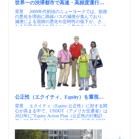
1つのNAPを設置を義務化•マルチモーダルな旅
により相互運用性に課題が残りました。
公開 情報提供元：一般社団法人日本モビリテ
（左からHalle St Peter’s, The Cutting Square, New
世界一の渋滞都市で高速・高頻度運行を実現したBRT
行情報を標準化されたフォーマットで提供情報
NAPCOREは、制度設計の「その後」に生じる
ィ・マネジメント会議 定期的にメールでの情報
Islington Marina・出典①） 実施内容 アンコー
（APIまたはダウンロード可能な形式）し、メ
ズレを埋める役割を担うことで、分散したデー
背景 2000年代初頭のニューヨークでは、財政
提供を希望される方はJCOMMのWebページよ
ツ再開発の構成エリアの一つであるPoland Street
タデータもNAP上に掲載2015/962/EU：リアルタ
タ基盤を実際に機能させています。 【分散型を
の悪化を理由に路線バスの減便が進んでおり、
り、JCOMMメーリングリストへの登録を行って
地区では、アブダビアーバングループの出資に
イム交通情報サービス•道路交通に関するリアル
前提にした「調整専門の組織」の機能】
減便による混雑の悪化や定時性の低下が、さら
ください。 JCOMMメーリングリスト配信内
よる新規住宅が400戸計画され、その住民のた
タイム情報（事故、工事、気象、混雑状況な
NAPCOREは、各国のNAPを統合するのではな
なる利用者減少を招くという負のスパイラルに
容・JCOMMニューズレター（年4回） 日本の
めの駐車場及び付加的な機能を含めてアンコー
ど）をNAPに掲載•公的・私的事業者は、関連情
く、各国の主権や既存システムを尊重した上
陥っていました。 こうした問題を解決する大
MMの実務と研究に関わる様々な情報交換を支
ツモビリティハブが計画されました。 アンコ
報をNAPを通じて共有2017/1926/EU：完全実装
で、仕様や運用の調和を図っています。単一プ
量輸送機関として、地下鉄を新しく整備するに
援することを目的として、 一般社団法人 日本
ーツモビリティハブはアーバンヴィレッジの考
期限•各加盟国は、2023年12月までにNAPを実装
ラットフォームに集約しないという選択は、現
は費用と時間がかかるため、NYCDOTは地下鉄
モビリティ・マネジメント会議より配信するニ
え方を実現するため、単なる居住者用の駐車場
している必要があり•実装は段階的で、まず静的
実的で持続可能なデータガバナンスの一つの解
を補完する、速く信頼性の高い交通サービスを
ューズレターです。・MM関連ニュース（毎
にとどまらない様々な機能を有しています。住
データから始まり、次第にリアルタイムデータ
であり、日本においても参考になるアプローチ
より安く迅速に整備するため、BRTの導入を決
月） 国内外のMM関連の最新情報を一覧にし
民および来客者用の駐車場を406台分確保しつ
に移行すること委任規則EU委任規則が定める
です。 【運用・合意形成を支える仕組みへの投
定しました。2008年以降、運行距離が長く混雑
てお届けします。・MM関連情報（不定期）
つ、車を所有しなくても住みやすい地域とする
NAPの要件 ポイント データ連携を「努力目
資】 メタデータ、データ辞書、品質ガイドライ
しやすい16路線について、通常のバスより速達
皆様よりいただいた関連イベント等の情報を配
ため、カーシェア車両の駐車スペースを30台分
標」ではなく、法制度で位置付け EUでは、交
ンといった地道な取り組みを積み重ねること
性を高めたサービスであることを示す
信します。・JCOMM関連情報 毎年開催してい
確保しています。同時に、地域のモビリティを
通・モビリティデータの共有を各国や事業者の
で、異なる主体同士が「同じ言葉・同じ前提」
SBS（Select Bus Service、以下SBS）のブランド
るJCOMMの大会情報や参加情報をいち早くお届
持続的なものとしていくことを狙い、150台分
自主性に委ねるのではなく、ITS指令により
でデータを扱える環境を整えています。これ
を冠してBRTが運行しています。 専用塗装の車
けします。
の駐輪スペース、自転車の利用を促進するため
NAPの設置を義務化しました。データ連携を公
は、データ利活用を進めるうえで、技術以上に
両でBRTと一目で分かるデザインに NYの市街
のシェアサイクル、更衣室やメンテナンス場を
共政策の一部として明確に位置付けたことが、
重要な基盤であることを示しています。 【多様
地で年々拡大するSBS導入路線 実施内容 SBS
備えたサイクルハブを併設しています。また、
その後の実装を進める前提条件となっていま
なステークホルダーの巻き込み】 加盟国による
が運行される停留所や走行空間では、以下のよ
英国内最大規模となる102台分のEV充電機を設
す。 データを集約するのではなく、入口を揃え
意思決定と、事業者等が関与するアドバイザリ
うな取組により、通常のバスに対する速達性と
置するほか、400㎡を超える壁面緑化と400枚の
公正性（エクイティ、Equity）を重視した交通政策へ
る設計 NAPは、すべてのデータを一か所に集め
ーボードを組み合わせた体制により、制度と現
信頼性の向上を実現しています。・停車時間削
ソーラーパネルによって二酸化炭素排出を抑
るプラットフォームではなく、交通データへの
場、市場の視点を接続しています。データガバ
背景 エクイティ（Equity:公正性）に対する関
減のための取組として、停留所に設置された券
え、持続的な地域づくりに向けた工夫がされて
公式なアクセスポイントを明確にする仕組みで
ナンスは行政の内部論理だけでは成立しないと
心が高まる中で、USDOT（アメリカ交通省）は
売機で事前にチケットを購入し、乗車時の確認
います。建物一階には先に述べたサイクルハブ
す。各国の既存システムや分散したデータ構造
いう点も、日本で制度設計を進める際の重要な
2022年に”Equity Action Plan（公正性の行動計
を省略する信用乗車方式を導入しています。ま
のほか、宅配ロッカーを設置して配送交通の削
を前提としつつ、最低限の共通ルールを定める
示唆といえます。 【資料・参考情報】
画）”を策定しました。計画では、以下の4項目
た、停留所での乗降時間を短縮するため、側面
減を図るなどの工夫もされています。あわせて
という現実的な制度設計がなされています。 公
①Creation of a common European mobility data
を主要な取り組みに位置付けています。・移動
に3つのドアがある連節バスを導入していま
地域のコミュニティに資するカフェなども備え
共インフラとしての位置付け NAPは公共的なデ
space (EMDS)（2024.11, European Commission）
時間や費用の格差低減によるアクセス拡大・小
す。 速達性・定時性向上のための取組とし
ており、モビリティと日常生活をつなぐ場とし
ジタルインフラと位置付けられ、原則として無
②a graphical overview of all active National Access
規模事業者への契約分配・住民意見の意思決定
て、停留所の間隔を広くすることによる停車頻
てデザインされています。 ■建物一階にはサイ