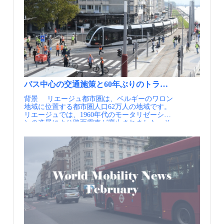
料で利用できる環境が整えられています。これ
Points in Europe（European ITS Platform）
への反映・人種・所得により不利益な扱いを受
度の削減や、専用車線を走行することによる速
クルハブやカフェが配置されている（出典②）
により、行政や研究機関だけでなく、民間のサ
③NAPCORE Initiatives（2025.11,David
けてきた地域への投資の拡大 また、USDOTが
達性の向上が図られています。また、交通信号
宅配ロッカーも併設（出典③） ポイント 2014
ービスプロバイダも含めた多様な主体が、国境
SchoenmaekersMinistry of Mobility and Transport,
同年に公表した”Strategic Plan FY2022-2026”にお
との連携も行われており、特にバス専用車線を
年に策定されたNDFでは駐車場への考え方が示
を越えてデータを活用しやすい土台が形成され
Belgium）
いても、安全性や環境面の持続可能性と並ん
交差点の直前にのみ設けたキュージャンプレー
されており、街路環境全体との一体化を図るこ
ました。 段階的な制度設計の積み上げ ITS指令
で、エクイティが主要な目標の1つとして位置
ンは特徴的な取組の1つです。 利便性の向上
とや、電気自動車の充電、自転車駐輪場の設置
はNAPの設置と基本要件を定める一方で、運用
付けられています。2025年1月に開催されたTRB
のための取組として、ベンチ・上屋・照明のあ
が必要であると述べられています。さらに、自
方法や実装の詳細は各国に委ねています。その
Annual Meetingでは、エクイティに関するセッ
るシェルター（待合空間）をバス停に設置して
転車に対しては、シャワー、更衣室、自転車レ
結果、相互運用性や運用のばらつきといった課
ションが多数設けられており、米国を中心に交
いるほか、運行情報がリアルタイムに提供され
ンタルなどの必要性まで指摘されていました。
題が顕在化しましたが、これは後にNAPCORE
通計画におけるエクイティへの関心の高まりが
ています。 バス運行の信頼性、運転士の運転
アンコーツモビリティハブはこの考え方を具体
のような調整組織が必要とされた背景でもあり
感じられます。 USDOTの戦略目標の1つに「エ
負担を軽減するため、路線バスの前方にはバス
化したものといえるでしょう。 Poland Street 地
ます。 一方で現在では、EU加盟国における
クイティ（Equity）」が位置付けられた（出展
カメラが設置され、違反者に対する啓発を行っ
区のコンセプトは、生活を支え、地域を讃える
バス中心の交通施策と60年ぶりのトラムの復活、リエ
NAPの整備は概ね一巡し、制度対応の段階か
①） 実施内容 実務分野においては、実際に
ています。 2008~14年に導入された6路線で
公共空間を有する持続可能なコミュニティを創
ら、実際にデータが活用・流通するフェーズへ
背景 リエージュ都市圏は、ベルギーのワロン
エクイティを高めるための取り組みが行われて
は、SBSの導入後、バスの所要時間は導入前か
出することです。このコンセプトの中心的役割
と移行しつつあります。各国は、自国のNAPを
地域に位置する都市圏人口62万人の地域です。
います。 米国の高速道路や公共交通機関の規
ら20%前後減少した一方、初年度の利用者が
を果たすのはモビリティハブに隣接するアンコ
通じてデータ提供や利活用を進めながら、相互
リエージュでは、1960年代のモータリゼーショ
格設定を担うAASHTO（American Association of
10%増加する、といった効果が表れています。
ーツグリーンと呼ばれる1,370㎡の公園及びそこ
運用性の向上や越境利用の実践に取り組んでお
ンの進展により路面電車が廃止されました。そ
State Highway and Transportation officials）は、
先出し優先信号（Queue jump lane）により、
に接続する歩行者ネットワークです。これによ
り、制度は「作るもの」から「使いこなすも
の後は、バスを中心とした公共交通網の整備が
2021年から、次世代の新しい交通のビジョンを
SBSは車よりも先に発進し、車群の先頭にバス
りパブリックスペースを拡大するとともに居住
の」へと段階を進めており、段階的に制度を積
進められ、路面電車の廃線跡は、バス専用道と
描くためのムーンショットプロジェクトに取り
が運行できるよう工夫 待合空間・券売機・サイ
環境の高質化、コミュニティライフの改善、都
み上げていくEUの進め方は、日本にとっても重
して市内各地に再整備されました。しかし、
組んでいます。このプロジェクトでは、「コミ
ネージが整備されたSBS停留所① 待合空間・券
市構造とのつながりの強化を図っています。モ
要な示唆を与えてくれます。 出典① 【資料・
1990年代に入ると、中心部ではピーク時に1時
ュニティ中心の交通」というビジョンが描かれ
売機・サイネージが整備されたSBS停留所② ポ
ビリティハブのデザインにおいてもアンコーツ
参考情報】 ①Creation of a common European
間あたり50台以上のバスが運行されるようにな
ています。 このムーンショットプロジェクト
イント バスサービスのブランディングだけでな
グリーンとの関係性が強く意識されており、緑
mobility data space (EMDS)（2024.11, European
り、バス輸送だけでは需要に対応しきれないと
の１つにニュージャージー州交通局（NJDOT)
く、バス専用車線、停留所のバスベイ（バスの
道と一体となったデザインやアンコーツグリー
Commission） ②NAPCORE
いう問題が生じました。実際、1990年代にはバ
が取り組むAccess to Opportunity – ALICEという
停車空間）、券売機、待合空間の整備、優先信
ンを見渡すカフェなどに利用できる商用スペー
Initiatives（2025.11,David SchoenmaekersMinistry
ス利用者が減少に転じています。 こうした状
プロジェクトがあります。ALICEとは「Asset
号の導入といった、バスの利便性・速達性・定
スが確保されています。 モビリティの機能面か
of Mobility and Transport, Belgium） ③政府主導
況の中、リエージュでは環境意識の高まりも背
Limited, Income Constrained, Employed」の略称
時性を向上させる取組がセットで行われている
らもこのコンセプトを支えるため、居住空間か
のリ・デザインデータ基盤、フランス政府（モ
景に、公共交通の重要性が再認識され、トラム
です。職、学校、保育、ヘルスケア、店、社会
ことが特徴です。路線ごとに700万～2700万ド
ら駐車場や車動線を分離し、移動を自動車から
ビリティ知恵袋）
復活の構想が芽生えました。その構想は、リエ
的サービスへの到達に加え、友達、家族、宗教
ルという多額の資金が投入されていますが、こ
徒歩や自転車などのアクティブトラベルへとリ
ージュ都市圏で初となるモビリティ計画「Plan
的なコミュニティへのアクセスを求めている人
れにより速達性と信頼性の高い交通サービスの
バランスする役割を担う考え方に基づいた仕様