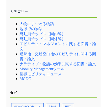
す。RHTを導入している州や都市では、得られ
路線バスを工夫するだけで済む場合、地域のス
公共交通ネットワーク（出典①） リエージュ中
た税収を公共交通機関や福祉輸送サービス、道
クールバスを活用するだけで済む場合もある。
央駅（リエージュ＝ギユマン駅） 【資料・参考
路インフラの維持管理への投資、あるいは環境
オンデマンドサービスは、予約を拒否される場
情報】 ①PUM de Liege
カテゴリー
配慮型車両の導入促進など、大気汚染を防止す
合、乗りたい時刻に乗れない場合、乗車後の降
る取組の財源として活用しています。 一方こ
車時刻も変動し得ること、ソフトウェアを含め
の研究では、RHTの多くが＄0.50未満と少額で
るとコストが他の代替案よりも高価になる等の
人物にまつわる物語
あり、州や自治体が得られる税収もわずかであ
リスクがあるにも関わらず、そういったリスク
ること、また道路交通の数パーセントしかない
をどのように最小化するかの検討がないまま、
地域での物語
ライドシェアがわずかに減少しても、交通渋滞
妄信的にオンデマンドサービスを取り上げるの
総動員チップス（国内編）
への影響は大きくないことを踏まえ、税の役割
は安直と言わざるを得ない。 自動運転のバス
総動員チップス（国外編）
自体についても再考するよう提言しています。
についても、その場所になぜ必要なのか、有人
シカゴのライドシェアに対する課税措置の例
（通常のバス、レベル2自動運転のバス等）の
モビリティ・マネジメントに関する図書・論
（出展①） ポイント 米国の行政機関では、ラ
バスではなぜいけないのか、十分な説明がな
文
イドシェア等の新しいモビリティサービスにつ
く、また実験開始後に利用者を確保できていな
過疎地・交通空白地のモビリティに関する図
いても、そのサービスが都市が将来目指す姿の
い例が多い。 ④模倣実験ではなく独自仮説で実
実現に対してどのように貢献するかが今もなお
験する 前項にもつながるが、検証すべき仮説
書・論文
活発に議論されています。 その結果として、交
のない実験は慎むべきである。他地域ですでに
ナラティブ・物語の効果に関する図書・論文
通渋滞の悪化など、都市にとって望ましくない
検証されている仮説の検証を繰り返す必然性は
Mobility Managementツール
方向の変化を加速させると想定される場合に
どこにもない。先行事例の状況から仮説検証の
世界モビリティニュース
は、課税措置といった形で、行政が供給量をコ
必要がない場合には、すぐに本格実施に向けて
ントロールし、その収入を公共交通機関などの
取り組めばよいだけである。 ここで、仮説検
MCDC
財源としても活用している点もポイントです。
証については、技術的な検証や、後述の行動変
【資料・参考情報】 ①Lewis J. Lehe et.al.,
化だけでなく、地域の関心の変化も含まれる。
Taxation of ridehailing in the United States
その場合には、地域ごとの背景事情が異なるの
タグ
(Transport Policy Volume 162, March 2025, Pages
で、一見同じような実験にみえても、地域の諸
336-352)
事情が異なるところで、どのように地域の関心
が変化するのかを検証する必要性がある場合も
ある。 ⑤日常生活の変容には十分な期間をとる
データガバナンス
MaaS
BRT