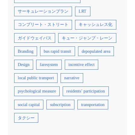
な事情もあって広範囲の長距離路線になる場合
が多い。こうなってくると、街中で車両を見か
ける頻度がきわめて少なくなってしまう。実験
サーキュレーションプラン
LRT
の基本は、存在感を出すために、すべての区間
をカバーしなくても短距離でもよいので高頻度
コンプリート・ストリート
キャッシュレス化
運行をすることに尽きる。想定される需要量か
ら計算される頻度ではなく、どれくらいの頻度
だと存在感を出せるか、から見極める頻度で運
ガイドウェイバス
キュー・ジャンプ・レーン
行し、そこにどうやって人を集めるかをさらに
工夫する。この手順で用意できない実験は多く
の場合、利用者を確保できない。 ⑦視察利用に
Branding
bus rapid transit
depopulated area
頼りすぎない 視察者が多いことを自慢する実
験が散見されるが、最初から視察者を集めるこ
とを目標にしているならまだしも、大義名分か
Design
faresystem
incentive effect
ら考えれば、地域の方が使おうと思うことが第
一義である。そして、視察者で満員の車両に地
local public transport
narrative
域の人が乗れなくなっているというような事態
は避けるべきである。常になんのために実験を
しているのか、原点に立ち戻りつつ、視察者対
psychological measure
residents’ participation
応を、必要に応じて、優先順位を踏まえて考え
るべきであろう。 ⑧中途半端な広報よりも無料
か安価な運賃で地域の人の体験者を増やす 短
social capital
subscription
transportation
期間の実験では、どんなに広報を工夫しても、
前述のように、そう簡単に日常の生活の行動を
変えることは期待できない。そうであれば、む
タクシー
しろ割り切って、地域の人にどんどん体験して
もらうことが有効である。例えば、1台や2台程
度の電動車椅子では、まだ恥ずかしさも残る