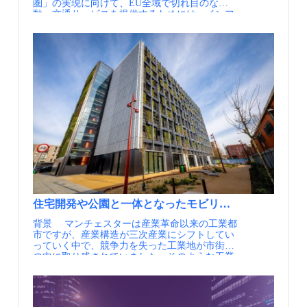
圏」の実現に向けて、EU全域で切れ目のない移
一方で、各国が独自にNAPを運用するだけで
ィとモビリティが融合し、交通インフラが地域
動・交通サービスを提供するためには、インフ
は、EU全体としての利便性や公共的価値を十分
経営の一翼を担う構図を作り出していることが
ラ整備に加え、交通データへのアクセスや再利
に引き出すことはできません。求められたのは
重要です。 【資料・参考情報】 ①牧村和彦：
用を可能にする共通の仕組みが不可欠との認識
集約ではなく、分散を前提とした上での調和と
ドイツ「MaaS先進都市」現地リポート 日本と
から、交通・モビリティ分野におけるデータの
調整でした。 実施内容 NAPCOREは、EU各
の違いは、日経新聞電子版 ②Introducing Jelbi A
在り方が重要な政策課題として議論されてきま
国で整備が進むナショナルアクセスポイント
One-Stop-Shop for Urban Mobility（2023.12,
した。 あわせて欧州では、デジタル分野にお
（NAP）を前提に、その相互運用性を高めるた
BVG）
いて米国や中国のプラットフォーム企業への依
めの調整・支援を行うコーディネーション組織
存が進む中で、データを基盤とする新たな産業
です。各国のNAPを一元的に管理・統合するの
競争力をいかに域内に確保するかという問題意
ではなく、ITS指令に基づく仕様やルールが、
識も共有され、モビリティ分野は、公共性が高
実際の運用の中でどのように実装されているか
く、行政が関与しやすい領域であることから、
を共有・調整し、EU全体としての整合性を高め
政府が先導してデータ流通のルールや基盤を整
る役割を担っています。 運営体制としては、
備する戦略的分野として位置付けられてきまし
欧州委員会およびDG MOVEがスポンサーとな
た。 こうした問題意識のもと、2010年代に入
り、EU加盟国が参加するステアリングコミュニ
り、EUは高度道路交通システム（ITS：
ティが意思決定を行っています。ここでは、各
Intelligent Transport Systems）の展開を支える法
国の行政機関がNAP運用の状況や課題を持ち寄
的枠組みとしてITS指令を整備し、加盟国に対
り、共通の方向性について合意形成が図られて
して交通・モビリティ関連データへの公式な入
います。あわせて、交通事業者やサービスプロ
住宅開発や公園と一体となったモビリティハブ～マンチ
口となるナショナルアクセスポイント（NAP）
バイダ、関連団体などが参加するアドバイザリ
の設置を義務付けてきました。 実施内容 欧
ーボードが設けられ、実務や市場の視点から助
背景 マンチェスターは産業革命以来の工業都
州技術委員会は、Iモビリティに関するデータを
言を行う体制が整えられています。
市ですが、産業構造が三次産業にシフトしてい
収集・活用するための「規則」としてITS指令
NAPCOREでは、仕様やガイドラインを「作っ
っていく中で、競争力を失った工業地が市街地
を発行し、高度技術に対してナショナルアクセ
て終わり」にするのではなく、実際にNAPを運
の中に取り残されていました。そのような工業
スポイント（以下NAP）の要件を公表して、義
用する各国の行政担当者を対象に、ワークショ
地のひとつとしてマンチェスターの中心部に近
務化しており、加盟国間での交通データの相互
ップや情報共有の場を通じて、制度の背景や運
くにあるアンコーツは、かつてはコットン工場
運用や、国境を越えた移動の支援が可能となっ
用上の考え方を伝える取り組みも行っていま
と倉庫による地区で、他の地区と同様に産業の
ています。 ITS指令に基づくNAPの整備は、
す。現場の行政職員が、データ標準や相互運用
空洞化と人口減に陥りました。地区が荒廃して