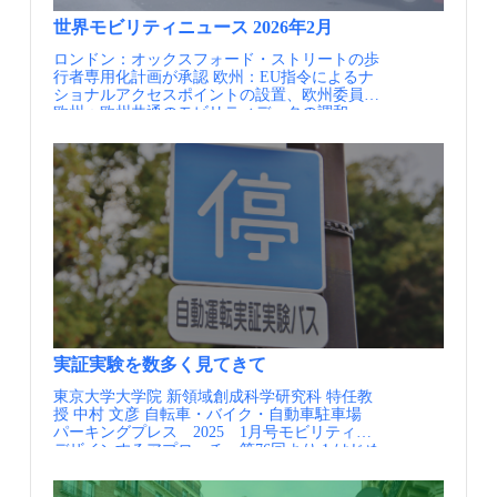
Urbain de Mobilité de l’agglomération de Liège（通
を指します。 交通関連プロジェクトを立案す
供給に成功し、短期間での利用者と収益の増加
となっています。単なるモビリティ機能の集約
称：PUM）」の中で具体化されました。トラム
る際に、ALICEのことを改めて考え直すことが
につなげています。 またニューヨークでは、市
拠点としての機能にとどまらず、まちの中でモ
世界モビリティニュース 2026年2月
建設の資金調達には課題もありましたが、官民
提案されており、計画検討、計画の実施、評価
中心部に出入りする自動車を対象とした
ビリティハブが取り得る立ち位置に新たな視点
ロンドン：オックスフォード・ストリートの歩
パートナーシップによりこれを乗り越え、2019
の段階のそれぞれにおいてALICEを考慮するこ
congestion pricing（渋滞課金）が2025年1月から
を与えてくれる事例といえるでしょう。 モビリ
行者専用化計画が承認 欧州：EU指令によるナ
年に着工。2025年4月28日に開通し、60年ぶり
とが提案されています。 AASHTOのムーンショ
導入されていますが、市はこの課金制度で得た
ティハブはアンコーツグリーンに隣接し、アク
ショナルアクセスポイントの設置、欧州委員会
にトラムがリエージュの街に戻ってきました。
ットプロジェクトのビジョン（出展②） ALICE
収入を、公共交通機関への投資に充当していま
ティブトラベルへのリバランスの役割を担う モ
欧州：欧州共通のモビリティデータの調和、
さらに現在は、BRT（バス高速輸送システム）4
のイメージと説明（出展③） ALICEのイメージ
す。 SBSを導入する路線の選定においては、当
ビリティハブ周辺には緑豊かな空間が整備 モビ
NAPCORE ドイツ：国主導のモビリティデータ
路線の整備も進められており、2027年の開業が
と説明（出展③） ポイント 米国の交通関連プ
初の導入目的に沿い、サービスが行き届いてい
リティハブに隣接して広大な緑地空間が確保さ
ポータルの構築、ドイツ連邦/BASt 情報提供
予定されています。 市内のバス専用道 トラム
ロジェクトでは、移動における費用や時間とい
ない地域や地下鉄の混雑に直面している地域な
れている 【資料・参考情報】 ①ANCOATS
元：一般社団法人日本モビリティ・マネジメン
の整備状況 トラム車両 実施内容 PUMは、リ
った移動格差（モビリティディバイド）を低減
どが選定されています。また、導入過程では市
AND NEW ISLINGTON NDF CHARACTER
ト会議 定期的にメールでの情報提供を希望され
エージュにおけるトラム復活のきっかけとなっ
していくことが、既にビジョンとして打ち出し
全域でワークショップを開催し、市民の意見を
AREA 3 - POLAND STREET ZONE, Manchester
る方はJCOMMのWebページより、JCOMMメー
た計画であり、リエージュ市を含む24の自治体
ていることが特筆されます。 例えば、2050年ま
もとに導入計画が策定されました。
City Council, June 2020 ②Manchester City Coucil
リングリストへの登録を行ってください。
から構成される都市圏のモビリティ計画です。
でにマイカーによる移動時間と公共交通による
Web Site ③IBS撮影
JCOMMメーリングリスト配信内容・JCOMMニ
法的な拘束力は持ちませんが、大規模なプロジ
移動時間を同程度とする目標や所得に占める移
ューズレター（年4回） 日本のMMの実務と研
ェクトの実施にあたっての方針づくりや、各自
動費用の割合について、年収による格差を2050
究に関わる様々な情報交換を支援することを目
治体の取組を支援するための役割を担っていま
年までに無くすなどの具体的な政策目標が掲げ
的として、 一般社団法人 日本モビリティ・マ
す。 PUMでは、リエージュの地区開発計画
られてきた点も特徴です。 また、米国では長
ネジメント会議より配信するニューズレターで
（SDALg）と目標を共有しつつ、地域ごとの自
年、人種・属性の違いによって享受できる交通
す。・MM関連ニュース（毎月） 国内外のMM
動車分担率の目標を設定しています。リエージ
サービスが異なるといった問題も生じており、
関連の最新情報を一覧にしてお届けします。・
ュ都市圏（下図緑色のエリア）では自動車分担
こうした問題を改善することも、交通施策に取
MM関連情報（不定期） 皆様よりいただいた
率を30％以下、その周辺地域（下図オレンジ色
り組む際の目的の1つに位置付けられていま
実証実験を数多く見てきて
関連イベント等の情報を配信します。・JCOMM
のエリア）では半分以下、それ以外の地域では
す。 都市圏レベルでも、シアトル、アトランタ
東京大学大学院 新領域創成科学研究科 特任教
関連情報 毎年開催しているJCOMMの大会情報
5〜60％に抑えることを目指しています。
などでは、公正性を重要視した都市交通のビジ
授 中村 文彦 自転車・バイク・自動車駐車場
や参加情報をいち早くお届けします。
PUM初版は、地元議員の要請から2008年に作成
ョンの策定、公共交通の路線再編など、都市交
パーキングプレス 2025 1月号モビリティを
され、その時の調査によりトラム路線の整備計
通のリデザインが始まっています。 移動格差、
デザインするアプローチ 第76回より 1.はじめ
画が具体化しました。しかし当時は、高速道路
公正性の具体的な政策目標（出典④） 【資料・
に 地域の公共交通に関する実証実験の数がと
建設への機運が高まっていたことから公共交通
参考情報】 ①United States Department of
ても多くなっている。ここで、公共交通とは、
への関心が低く、計画策定の最後のステップで
Transportation： Strategic Plan FY2022-