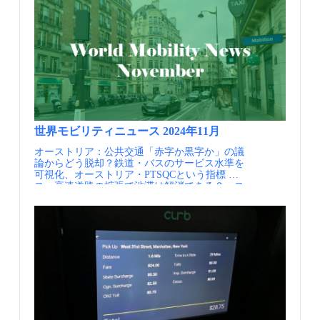
欧州の国際公共交通連合UITP（The International
ある公聴会まで辿り着きませんでした。その
2026（2022 USDOT） ②COLLECTIVE AND
Association of Public Transport）の資料等にあ
後、高速道路建設にかかるコストに対して市民
INDIVIDUAL ACTIONS TO ENVISION AND
る、誰でも気軽に使えるという意味での公共性
から疑問の声が上がり、公共交通や自転車への
REALIZE THE NEXT ERA OF AMERICA’S
の高い、移動にかかるサービスの総称で、シェ
関心が高まりました。こうした流れを受け、
TRANSPORTATION
アサイクルや電動キックボード（海外ではe-
2019年にはPUMの策定が改めて進められまし
INFRASTRUCTURE（2025.1.7 AASHTO）
scooter）のシェアリングも公共交通に含むもの
た。今回は公聴会も開催され、その結果、高速
③AASHTO Moonshot Update （2025.1.7
とする。 新しい技術やサービスが出現するこ
道路ではなく公共交通を優先する方針が採択さ
NJDOT） ④Equity Action Plan（2022.1
とも多く、時代の背景やさまざまな要件も変化
れ、現在のPUMが策定されました。 現在のリ
USDOT）
が激しく、結果として、地域での課題設定も多
エージュでは、トラム、BRT、バスが一体的に
様になってきている。その意味で、実証実験が
整備されています。トラムは需要の最も大きい
多くなることは、基本的に歓迎されるべきこと
中心部と中央駅リエージュ＝ギユマン駅を結
と言える。実証実験にかかる費用に、国税等公
び、次に需要の多い区間をBRTが、その他をバ
世界モビリティニュース 2024年11月
的資金が用いられることも正当化できると思わ
スが担う形で公共交通ネットワークが構築され
オーストリア：公共交通「赤字か黒字か」の議
れる。 しかしながら、実際に各地で行われて
ています。また、トラムは環境面にも配慮して
論からどう脱却？鉄道・バスのサービス水準を
いる実証実験の様子をうかがっていると、この
おり、全体の約3分1の区間で芝生軌道となって
可視化、オーストリア・PTSQCという指標 スイ
まま放置しておいてはいけないことがいくつか
います。さらに、市街地内では架線を張ること
ス：高速道路の拡張で渋滞は解消できる？ ス
あるように思われる。そこで今回は、順不同で
ができない区間があるため、架線区間と非架線
イスで国民投票 ウィーン：Vienna is the world's
はあるが、実証実験の企画、実施、評価、ある
区間の両方を走行できる、スペインのCAF社製
most liveable city. Is its public transport network the
いは横展開において、留意すべき点を列挙させ
バッテリー搭載車両を導入しています。 PUM圏
key to its success? 欧州：Thirty-five cities to
ていただいた。今後の各地での実証実験の提
域の分担率の考え方（出典①） トラムとバス、
introduce zero-emission freight zones グラスゴー：
案、遂行等において少しでも参考になれば幸い
同じホームで乗り換え（出典①） ポイント リ
Pollution levels fall in Glasgow after launch of low-
である。 2.実証実験で留意すべき点 ①大義名分
エージュでは、一度トラムが廃止されたもの
emission zone ロンドン：東京メトロ、ロンドン
が必要 きわめて当たり前のことから始める
の、バスだけでの公共交通施策には限界があ
で鉄道運営 エリザベス線、来年５月から ドイ
が、税金を用いた実験であれば、なんのための
り、再度トラムが復活することとなりました。
ツ：ドイツ、2040年の交通予測を公表 ニューヨ
実験か大義名分が必須である。交通問題を考え
また、トラムの復活のきっかけとして都市モビ
ーク：ニューヨーク市が「渋滞税」導入へ、米
る際、需要（利用者サイド）の状況と供給（事
リティ計画であるPUMの作成がありました。
都市で初 トランプ次期大統領は反対 公共交通
業者サイド）の状況だけで問題設定をするのは
PUMの策定には、交通事業者やワロン政府な
機関の完全キャッシュレス化で日本より数歩先
不十分である。需要と供給の外側に政策枠組み
ど、さまざまな関係者が関わっており、多様な