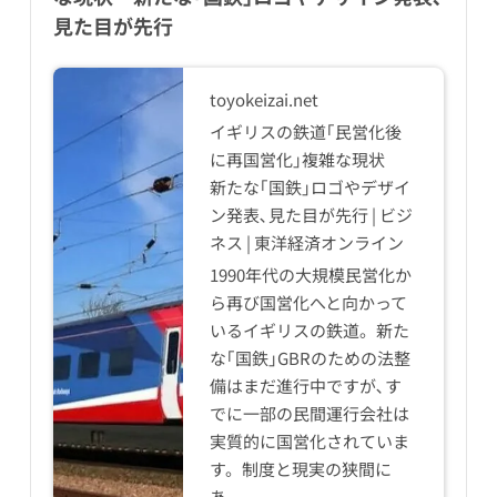
見た目が先行
toyokeizai.net
イギリスの鉄道｢民営化後
に再国営化｣複雑な現状
新たな｢国鉄｣ロゴやデザイ
ン発表､見た目が先行 | ビジ
ネス | 東洋経済オンライン
1990年代の大規模民営化か
ら再び国営化へと向かって
いるイギリスの鉄道。新た
な｢国鉄｣GBRのための法整
備はまだ進行中ですが､す
でに一部の民間運行会社は
実質的に国営化されていま
す。制度と現実の狭間に
あ...