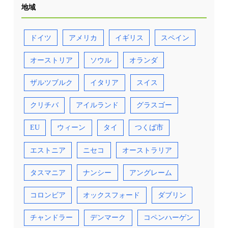
が、もし10台あれば、それをさまざまな人たち
地域
が体験すれば、地域の関心度は高まる。高齢者
や足腰が不自由な人と決めつけず、少し疲れた
人、ちょっとけがをした人も対象のつもりで、
地域の小中学生あるいは高校生全員に体験して
ドイツ
アメリカ
イギリス
スペイン
もらうようなことの積み重ねで、地域の関心は
高まり、建設的な議論が市民の間に展開される
ことが期待される。 3.おわりに オンデマンド
オーストリア
ソウル
オランダ
バス、シェアリングサービス、モビリティハ
ブ、自動運転バスといったあたりが流行で、実
ザルツブルク
イタリア
スイス
証実験の数は多い。大義名分を確認した上で、
いずれにしても使ってもらってこそのサービス
であり、視察以外利用が少ないのは論外であ
クリチバ
アイルランド
グラスゴー
る。前述のように広報だけで呼び込めなけれ
ば、関係者全員で、やや強制力を働かせてでも
体験させていくことのほうが望ましいといえ
EU
ウィーン
タイ
つくば市
る。このことも含め、本稿であげた視点で、実
証実験のあり方を今一度考えてみることを期待
したい。
エストニア
ニセコ
オーストラリア
タスマニア
ナンシー
アングレーム
コロンビア
オックスフォード
ダブリン
チャンドラー
デンマーク
コペンハーゲン