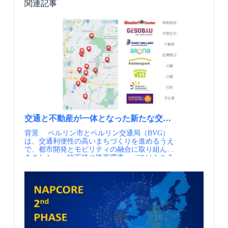
関連記事
交通と不動産が一体となった新たな交通まちづくり、ベ
背景 ベルリン市とベルリン交通局（BVG）
は、交通利便性の高いまちづくりを進めるうえ
で、都市開発とモビリティの融合に取り組んで
きました。 地下鉄や路面電車、バスはもちろ
ん、カーシェア、自転車シェア、電動キックボ
ード、タクシー、ライドシェアなど、市内の交
通手段が統合されたご当地MaaSの「Jelbi（イェ
ルビ）」 をまちづくりのプラットフォームと
し、Jelbiのリアルな拠点となるモビリティ・ハ
ブとして「Jelbiステーション」を、鉄道駅やバ
スターミナルだけでなく、ショッピングセンタ
ーや集合住宅、再開発エリアに戦略的に展開し