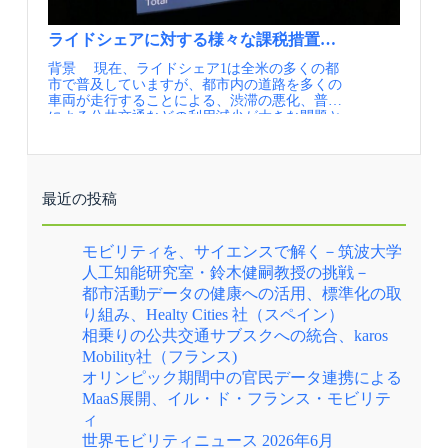
をいくASEAN諸国のリアル 情報提供元：一般
があり、地域において何のために実験するのか
主体と計画を策定するという観点で、
財団法人 計量計画研究所（IBS） 定期的にメー
を明確にする必要がある。基本的には、脱炭
SUMP（Sustainable Urban Mobility Plan）と共通
ルでの情報提供を希望される方は、JCOMMの
素、VISIONゼロ（交通事故死者数ゼロ）、地域
する部分があります。一方で、市民との関わり
ライドシェアに対する様々な課税措置の実態、米国
Webページより、JCOMMメーリングリストへの
住民の健康増進といったあたりを前面に出し、
方には大きな違いがあります。SUMPでは、計
背景 現在、ライドシェア1は全米の多くの都
登録を行ってください。 JCOMMメーリングリ
それらの指標が改善されることを評価の視点と
画策定の各段階で市民との合意形成が求められ
市で普及していますが、都市内の道路を多くの
スト配信内容・JCOMMニューズレター（年4
することが基本である。バス利用者数増加、経
ますが、PUMでは、策定プロセスの最終段階で
車両が走行することによる、渋滞の悪化、普及
回） 日本のMMの実務と研究に関わる様々な
営赤字解消というような指標だけが前面に出て
ある公聴会において市民との合意形成が行われ
による公共交通などの利用減少が大きな問題と
情報交換を支援することを目的として、 一般
くるのは不十分である。 ②地域の課題解決か地
ました。また、PUMの策定にあたっては、都市
なっています。 こうした問題を解決するべ
社団法人 日本モビリティ・マネジメント会議よ
域の価値向上の議論を整理する 一般的には、
圏を構成する各自治体や関係団体との関係性が
く、ライドシェアが州ごとに合法化された2014
り配信するニューズレターです。・MM関連ニ
現在抱えている問題の解決、近未来に起こりえ
良好であったことから、計画はスムーズに取り
年以降、全米各州・郡・都市の行政機関では、
ュース（毎月） 国内外のMM関連の最新情報
る問題の解決、あるいは地域に新しい価値を付
まとめられました。ワロン政府のPUM担当者
車両の増加に対する混雑緩和などの目的で、ラ
を一覧にしてお届けします。・MM関連情報
与して価値向上をめざす、の3つの切り口のど
も、「それぞれの地方自治体が持つビジョンが
イドシェアに対する課税を行うかどうかが議
（不定期） 皆様よりいただいた関連イベント
のあたりを狙っているのか意識を共有する必要
大きく一致していたため、円滑に合意できたの
最近の投稿
論・検討されています。2025年1月に開催され
等の情報を配信します。・JCOMM関連情報 毎
がある。そのためには、地域の問題の構造化が
ではないか」とコメントしています。 計画策定
たTRB Annual Meetingでは、米国におけるライ
年開催しているJCOMMの大会情報や参加情報を
必要であり、全体の問題構造を俯瞰した上で、
のキーパーソンとして、都市モビリティの専門
ドシェアに対する課税措置についての研究発表
いち早くお届けします。
すべての問題は解けなくとも、実験が、どのあ
家であるリエージュ市職員の存在がありまし
モビリティを、サイエンスで解く－筑波大学
が行われ、活発な議論が繰り広げられました。
たりの問題を解こうとしているのかを関係者で
た。長年リエージュの交通計画に関わってきた
人工知能研究室・鈴木健嗣教授の挑戦－
米国でのRHT導入のタイムライン（出展①） 実
共有できることが必要となる。 ③全体を俯瞰し
コンサルティング会社から転職したこの職員
都市活動データの健康への活用、標準化の取
施内容 米国でRide hailing tax（以下、RHT）
た最良の代替案を実験する やみくもにオンデ
は、専門的な知識と経験を生かし、計画の推進
と呼ばれる、ライドシェアに対する課税措置
マンドバスの実証実験や、自動運転バスの実証
に大きく貢献しました。 現在、リエージュで
り組み、Healty Cities 社（スペイン）
は、2014年以降、全米の51の州または都市で導
実験を企画する事例が多い。MaaS（Mobility as
は、現行のPUMで示されている公共交通ネット
相乗りの公共交通サブスクへの統合、karos
入されてきています。RHTの導入目的は都市に
a Service：マース）の予算でオンデマンドバス
ワークの実現に向けて、BRTの整備などが進め
Mobility社（フランス)
より様々ですが、政府の税収増加を目的とした
を実験する事例も少なくない。言うまでもない
られています。BRTやトラムのプロジェクトが
ものだけでなく、道路混雑緩和のためにライド
が、MaaSは、さまざまな交通手段を束ねる考え
一通り落ち着くと見込まれる2030年ごろには、
オリンピック期間中の官民データ連携による
シェアの需要抑制を目的としたもの、あるいは
方であり、オンデマンドバス＝MaaSではない。
次期PUMの策定が検討されています。その際に
MaaS展開、イル・ド・フランス・モビリテ
乗合利用を推奨するためのものがあります。シ
地域の課題の解決策にどのようなものがあり得
は、トラムやBRTの効果をしっかりと評価した
ィ
カゴの例（右図）のように、使途の異なる複数
るか、全体を見渡してもっとも検証すべきもの
うえで、今後の方針を定めたいと、PUMの担当
の税制措置が課されている都市も多くありま
（代替案）を実験することが望ましい。在来の
者は考えています。 リエージュ都市圏の新たな
世界モビリティニュース 2026年6月