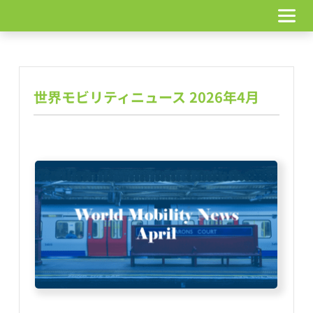
コ
ン
テ
ン
ツ
へ
世界モビリティニュース 2026年4月
ス
キ
ッ
プ