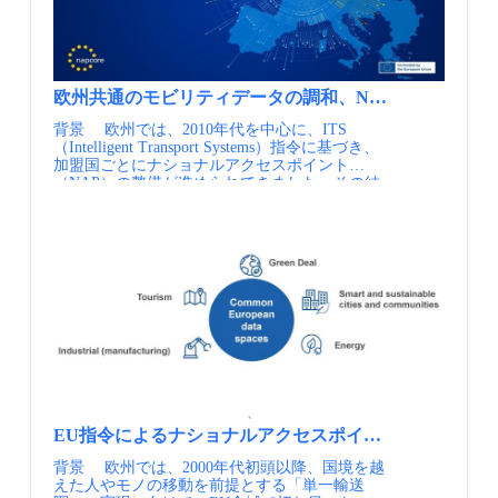
ています。 実施内容 大規模なモビリティハ
ブであるJelbi ステーションと小規模のモビリテ
ィハブJelbi ポイントを面的に集中して配置して
いくJelbi ネットを12か所で展開しており、過度
な自動車利用を抑制し、気候危機にも貢献する
地域づくりに取り組んでいます。 不動産会社
欧州共通のモビリティデータの調和、NAPCORE
からは、商業エリアや再開発住宅地における駐
背景 欧州では、2010年代を中心に、ITS
車場不足を補うために公共交通へのアクセス改
（Intelligent Transport Systems）指令に基づき、
善を図りたい等の地域ニーズに応じた要請があ
加盟国ごとにナショナルアクセスポイント
り、敷地の提供を受けて行政がJelbiステーショ
（NAP）の整備が進められてきました。その結
ンを設置している例もあります。その結果、ベ
果、交通データを公開・共有するための基盤は
ルリンの各地で自動車利用を抑制しつつ、まち
一定程度整ったように見えましたが、運用が進
の活力を高める、モビリティサービス主導での
むにつれ、「NAPが存在すること」と「データ
開発が生まれています。 Jelbi ネットの拠点で
がつながること」は必ずしも同義ではないとい
は、地元商店とのコラボイベント、クーポン配
う現実が明らかになっていきます。 公共交
布、地図配布など、単なる交通手段の提供を超
通、道路交通など分野ごとにNAPが分かれてい
えた、まちの賑わい創出にも取り組んでいま
る国もあれば、データの記述方法や品質基準、
す。 MaaS基盤を活用し、交通事業者の連携だ
提供手段が国ごとに異なるケースも少なくあり
けではなく、不動産や都市開発、まちづくりと
ませんでした。そのため、制度上はNAPが整っ
のパートナーが広がっている（出展②） ポイン
ていても、国境を越えたデータ連携や、EU全体
ト 不動産業者との連携により、行政、交通事業
での相互運用性は十分に確保されていないとい
者と不動産パートナーとの連携が円滑な宣伝・
う課題が浮き彫りになっていったのです。 こ
集客を後押し、結果として移動の利用促進につ
こで欧州が直面したのは、分散型で整備された
ながる、相乗効果が期待されます。 Jelbiという
データ基盤を、いかにして全体として機能させ
官民連携のMaaS基盤を通して、モビリティサー
EU指令によるナショナルアクセスポイントの設置、欧
るかという問いでした。単一の巨大なプラット
ビスの事業者よりも不動産パートナーのほうが
背景 欧州では、2000年代初頭以降、国境を越
フォームに集約することは、各国の行政体制や
今や連携や協議が多いというのも特徴です。こ
えた人やモノの移動を前提とする「単一輸送
データ主権を考えれば現実的ではありません。
れにより、不動産開発や商業、地域コミュニテ