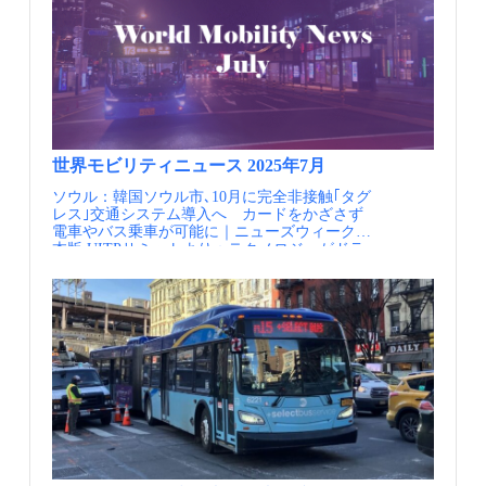
単なるオープンデータ施策ではなく、デジタル
性の意義を理解した上で判断・運用できるよ
いく中で20世紀終盤に産業遺産を生かしたまち
時代におけるモビリティ分野の共通基盤を、官
う、リテラシーの底上げや実務的な知見の共有
づくりの機運が高まり、隣接するニューイズリ
民が連携して構築していく取り組みとして位置
を図っている点も、NAPCOREの重要な役割の
ントン地区と併せたおよそ800m四方のエリア
付けられ、行政が基盤となるルールや入口を整
一つです。 NAPCOREの組織体制（出典①） メ
で、歴史的建築物を活用した再開発が始まりま
え、その上で民間事業者がデータを提供・活用
タデータカタログの作成 加盟国のNAPsメタデ
した。このアンコーツ再開発はアーバンヴィレ
するという役割分担を明確にする点に特徴があ
ータのカタログ（mobilityDCAT-AP ）をリリー
ッジ運動と呼ばれる1990年代以降英国各地の市
ります。 NAPは、交通データへの「入口」を
スしており、他のプラットフォームでも利用を
街地再生に影響を与えた考え方に大きく影響を
明確にすることを目的としており、データを一
促すことで、データの表現の統一を目指してい
受けています。アーバンビレッジは「適切なサ
元的に集約・管理する仕組みではありません。
ます。 データ辞書の作成 言語が違う場合にデ
イズ」「機能のミックス」「多様な住宅タイ
各国は、自国の行政体制や既存システムを前提
ータ交換が上手く機能しない、同じ単語でも国
プ、所有形態、様々な社会階層の共生」「歩行
世界モビリティニュース 2025年7月
に、公共交通、道路交通、駐車場情報など、対
によって違う意味があり等の、問題を解消する
者に優しい環境とデザインの質の向上」「アー
象となるデータをNAPを通じて公開・共有する
ため、ステークホルダー間でデータの共通理解
ソウル：韓国ソウル市､10月に完全非接触｢タグ
バンビレッジが隣接した多核ネットワークの都
体制を構築しています。その対象は公共交通に
を促すためのデータ辞書を作成しています。
レス｣交通システム導入へ カードをかざさず
市構造」を基本的なコンセプトとしています。
限定されるものではなく、道路交通、自動車、
【データ標準の提供】 データ品質に関して、よ
電車やバス乗車が可能に｜ニューズウィーク日
交通の観点からは徒歩、自転車、公共交通を優
物流、駐車場、リアルタイム交通情報など、移
い品質とはどれくらいでないといけないか、標
本版 UITPサミットより：テクノロジーがドラ
先する考え方が示され、自動車交通と大気汚染
動に関わるあらゆる手段を包含する形で設計さ
準的なデータ規格を定め、フレームワークを作
イバー不足の解消にどのように貢献しているか
を抑制することとされています。 アンコーツ
れています。 この結果、EU各国で交通・モビ
成しています。 相互運用性に関して、データの
ニューヨーク：ニューヨークの地下鉄路線図が
においてもこの考え方に基づき、自動車に過度
リティデータにアクセスするための共通の枠組
再利用等、サービスプロバイダによるデータ活
1979年以来初めて全面的にリニューアル アトラ
に依存しない地区としてデザインされていま
みが整備されました。ITS指令では、NAPを公
用のルール、ライセンスを検討し、ガイドライ
ンタ：公正性を重視し、100路線を超えるバス
す。近年では2014年に開発のビジョンが
共的なデジタルインフラの一部として位置付け
ンを作成しています。 【NAP運用への助言】
ネットワークをリデザイン 米国：米国、15億ド
Neighborhood Development Framework（NDF）と
ており、加盟国は原則として、利用者が無料で
交通のデータに関わる多様なステークホルダー
ル（約2200億円）のバス補助金を発表 サンディ
して規定され、交通の観点からもコンセプトが
NAPにアクセスできる環境を提供することが求
と連携して、どのようなデータをNAPで使える
エゴ：データ駆動型のモビリティマスタープラ
示されています。NDFの策定に続いて、構成エ
められています。これにより、サービスプロバ
ようにすべきか等のアドバイスを実施していま
ンを採用 UITP：Global Metro Figures 2024を公
リアの一つであるPoland Street地区版の詳細NDF
イダや研究機関、行政などが、国境を越えて交
す。 欧州各国で整備されているNAP（出典①）
表 シンガポール：無人運転バス、セントーサ島
が策定されました。このNDFにおいては街区、
通データを活用するための基盤が制度面で整え
ポイント 【制度を作っただけでは、データはつ
で運行開始 ハンブルグ：まちなかオンデマンド
街路レベルの役割、方向性が多層的に検討さ
られていきました。 EU委任規則が定めるNAP
ながらない】 欧州ではITS指令によりNAPの設
交通MOIA 地域モビリティ知恵袋に公開 ハン
れ、その中で地区内の交通量を抑制と持続的な
の要件 委任規則NAPの要件2017/1926/EU：マル
置が義務化され、制度面の整備は進みました
ブルグ：2030年1万台無人運転計画による都市
移動を促進するためにアンコーツモビリティハ
チモーダル交通情報サービス•各国が少なくとも
が、実際の運用段階では、国や分野ごとの違い
交通のリ・デザイン、地域モビリティ知恵袋に
ブが計画されました。 先行開発エリアの様子