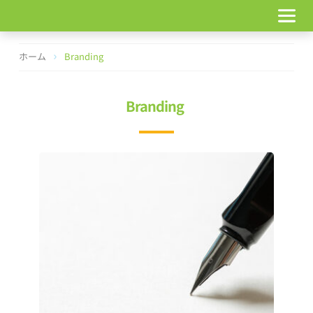
コ
ン
テ
ン
ホーム
Branding
ツ
へ
ス
Branding
キ
ッ
プ