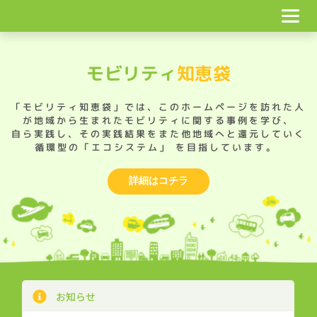
コ
ン
テ
ン
ツ
モビリティ
知恵袋
へ
ス
「モビリティ知恵袋」では、このホームページを訪れた人
キ
が地域から生まれたモビリティに関する事例を学び、
ッ
自ら実践し、その実践結果をまた他地域へと還元していく
プ
循環型の「エコシステム」 を目指しています。
詳細はコチラ
お知らせ