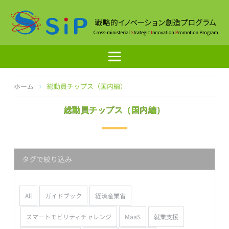
コ
ン
テ
ン
ツ
へ
ス
キ
ホーム
総動員チップス（国内編）
ッ
プ
総動員チップス（国内編）
タグで絞り込み
All
ガイドブック
経済産業省
スマートモビリティチャレンジ
MaaS
就業支援