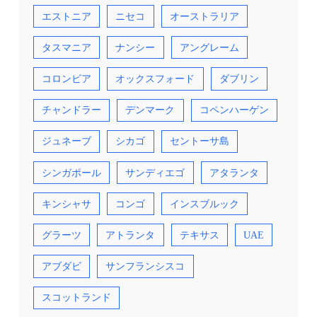
エストニア
ニセコ
オーストラリア
タスマニア
ナンシー
アングレーム
コロンビア
オックスフォード
ダブリン
チャンドラー
デンマーク
コペンハーゲン
ジュネーブ
シカゴ
セントーサ島
シンガポール
サンディエゴ
アタランタ
キンシャサ
コンゴ
インスブルック
グラーツ
アトランタ
テキサス
UAE
アブダビ
サンフランシスコ
スコットランド