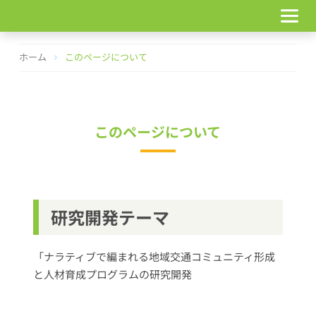
コ
ン
テ
ン
ホーム
このページについて
ツ
へ
ス
キ
ッ
このページについて
プ
研究開発テーマ
「ナラティブで編まれる地域交通コミュニティ形成
と人材育成プログラムの研究開発