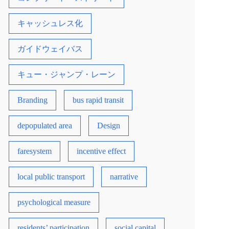
キャッシュレス化
ガイドウェイバス
キュー・ジャンプ・レーン
Branding
bus rapid transit
depopulated area
Design
faresystem
incentive effect
local public transport
narrative
psychological measure
residents’ participation
social capital