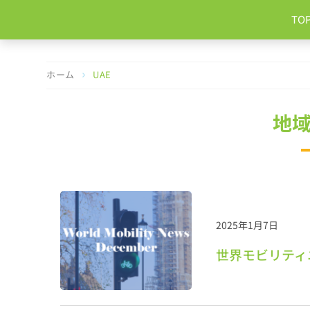
コ
TO
ン
テ
ン
ツ
ホーム
UAE
へ
ス
キ
地域
ッ
プ
2025年1月7日
世界モビリティニ