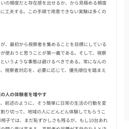
らいの頻度だと存在感を出せるか、から見極める頻度
らに工夫する。この手順で用意できない実験は多くの
が、最初から視察者を集めることを目標にしている
方が使おうと思うことが第一義である。そして、視察
るというような事態は避けるべきである。常になんの
つ、視察者対応を、必要に応じて、優先順位を踏まえ
域の人の体験者を増やす
、前述のように、そう簡単に日常の生活の行動を変
ろ割り切って、地域の人にどんどん体験してもらうこ
車椅子では、まだ恥ずかしさも残るが、もし10台あれ
域の関心度は高まる。高齢者や足腰が不自由な人と決