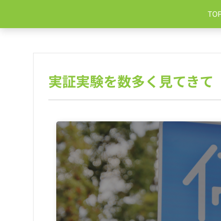
コ
TO
ン
テ
ン
ツ
へ
ス
実証実験を数多く見てきて
キ
ッ
プ