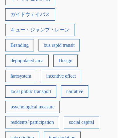
ガイドウェイバス
キュー・ジャンプ・レーン
Branding
bus rapid transit
depopulated area
Design
faresystem
incentive effect
local public transport
narrative
psychological measure
residents’ participation
social capital
subscription
transportation