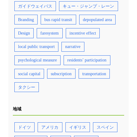
ガイドウェイバス
キュー・ジャンプ・レーン
Branding
bus rapid transit
depopulated area
Design
faresystem
incentive effect
local public transport
narrative
psychological measure
residents’ participation
social capital
subscription
transportation
タクシー
地域
ドイツ
アメリカ
イギリス
スペイン