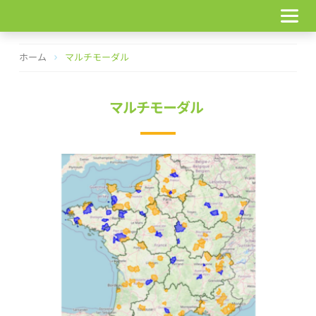
コ
ン
テ
ン
ホーム
マルチモーダル
ツ
へ
ス
マルチモーダル
キ
ッ
プ