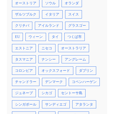
オーストリア
ソウル
オランダ
ザルツブルク
イタリア
スイス
クリチバ
アイルランド
グラスゴー
EU
ウィーン
タイ
つくば市
エストニア
ニセコ
オーストラリア
タスマニア
ナンシー
アングレーム
コロンビア
オックスフォード
ダブリン
チャンドラー
デンマーク
コペンハーゲン
ジュネーブ
シカゴ
セントーサ島
シンガポール
サンディエゴ
アタランタ