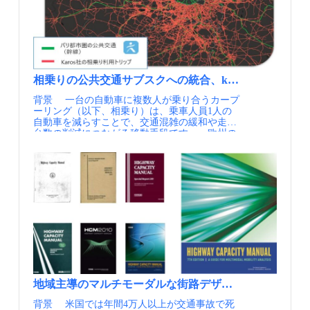
イ：ホノルル、自動運転システム「スカイライ
市民ホール、市民活動スペースの設備、商業施
ン」の2期区間を開業 フランス：国内の
設、住居（学生寮、社員寮、一般向けのアパー
BRT（BHNS）のデータベースを更新
ト）を建設しました。これら施設を10.2万㎡の
（CEREMA) ノルウェー：中国製EVバスに重大
用地に、1.6億ユーロをかけて整備していま
な欠陥、メーカーによる乗っ取り可能 ノルウェ
す。 2021年から、パリ市内のバス車庫を活用
ー公共交通機関運営会社 米国：ライドシェアに
し、日中バスが出払っている空間を新たなに活
対する課税措置、SIPモビリティ知恵袋 米国：
用する取り組みが始まっています。 バスセンタ
エクイティ（Equity）の視点からの交通政策、
ーの複合用途化（Centre Bus de Montrouge・出典
相乗りの公共交通サブスクへの統合、karos Mobility社
SIPモビリティ知恵袋 情報提供元：一般社団法
②） パリ市内は古い商用車やディーゼル車両
背景 一台の自動車に複数人が乗り合うカープ
人日本モビリティ・マネジメント会議 定期的に
の走行が制限されはじめており、市内の物流車
ーリング（以下、相乗り）は、乗車人員1人の
メールでの情報提供を希望される方はJCOMMの
両を小型化、電動化し、カーゴバイクによる配
自動車を減らすことで、交通混雑の緩和や走行
Webページより、JCOMMメーリングリストへの
送が普及しています。コロナ禍をきっかけに消
台数の削減につながる移動手段です。 欧州の
登録を行ってください。 JCOMMメーリングリ
費形態が変化し、イルドフランス都市圏内の物
多くの都市では、自家用車に由来する温室効果
スト配信内容・JCOMMニューズレター（年4
流ニーズは22%増加しているそうです。これら
ガスの削減が大きな課題となっており、ただ便
回） 日本のMMの実務と研究に関わる様々な
サプライチェーンの20%がラストマイルのコス
利なだけではなく環境と共存する交通へのシフ
情報交換を支援することを目的として、 一般
トとなっており、このコスト削減につながって
ト、すなわち都市交通のリ・デザインが進めら
社団法人 日本モビリティ・マネジメント会議よ
います。 モンルージュ、ラグニー等、パリ市
れています。その一手段として、相乗りを公共
り配信するニューズレターです。・MM関連ニ
内の4つの車庫で実施しており、年間340万箱、
交通の一部として位置づける動きが広がってい
ュース（毎月） 国内外のMM関連の最新情報
市全体の３割以上の脱炭素効果につながってい
ます。 フランスのKaros Mobility社は、フラン
を一覧にしてお届けします。・MM関連情報
ると試算されています。ディーゼルトラックの
ス、ドイツ、デンマーク、スペイン、スイス、
（不定期） 皆様よりいただいた関連イベント
CO2削減の他、大気汚染、混雑、騒音解消にも
イタリア、オランダの欧州7か国で相乗り事業
等の情報を配信します。・JCOMM関連情報 毎
つながっています。 カーゴバイク（バイク＜
を展開する事業者です。「空席を新たな公共交
年開催しているJCOMMの大会情報や参加情報を
自転車＞とカーゴ＜貨物＞を組み合わせた3輪
通手段に」を掲げ、都市の公共交通機関と統合
いち早くお届けします。
の車両）とはいっても、積載重量は200kgと軽
された相乗りネットワークを構築しています。
トラに匹敵する積載量であり、アマゾンなどの
同社副社長のAnaïs Timon氏によると、パリ大都
民間事業者にバス車庫の空間を提供していま
地域主導のマルチモーダルな街路デザインガイドの改訂、Transpo
市圏（イル・ド・フランス、パリ市を除く）で
す。 日中の空いた空間を都市内物流の積み替え
は、大量輸送を担う公共交通の幹線がカバーで
拠点（ハブ）として活用（Centre Bus de
背景 米国では年間4万人以上が交通事故で死