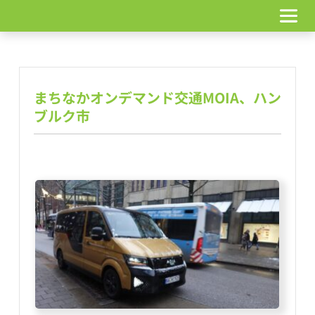
コ
ン
テ
ン
ツ
へ
まちなかオンデマンド交通MOIA、ハン
ス
キ
ブルク市
ッ
プ