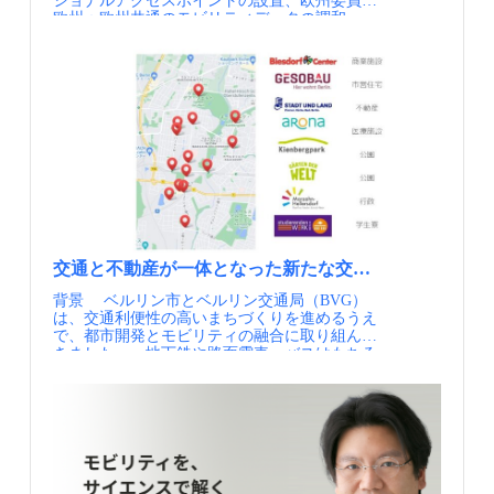
ショナルアクセスポイントの設置、欧州委員会
ー（年4回） 日本のMMの実務と研究に関わる
号の整備、ターミナル及びバス停の停車スペー
欧州：欧州共通のモビリティデータの調和、
様々な情報交換を支援することを目的とし
スの増加、幹線道路の舗装の耐久性の向上に取
NAPCORE ドイツ：国主導のモビリティデータ
て、 一般社団法人 日本モビリティ・マネジメ
り組んでいます。 Inter2（ダウンタウンの外周
ポータルの構築、ドイツ連邦/BASt 情報提供
ント会議より配信するニューズレターです。・
を運行する環状快速路線）では、象徴的なチュ
元：一般社団法人日本モビリティ・マネジメン
MM関連ニュース（毎月） 国内外のMM関連の
ーブ型のデザインではなく、直線的なデザイン
ト会議 定期的にメールでの情報提供を希望され
最新情報を一覧にしてお届けします。・MM関
の新駅が整備されています。空調が完備されて
る方はJCOMMのWebページより、JCOMMメー
連情報（不定期） 皆様よりいただいた関連イ
おり、駅の周辺には電気自動車用の充電設備も
リングリストへの登録を行ってください。
ベント等の情報を配信します。・JCOMM関連情
あります。また、シェアサイクルステーション
JCOMMメーリングリスト配信内容・JCOMMニ
報 毎年開催しているJCOMMの大会情報や参加
も併設されています。 ブラジルで最初の歩行者
ューズレター（年4回） 日本のMMの実務と研
情報をいち早くお届けします。
専用道路といわれる「お花通り」歩道の拡張と
究に関わる様々な情報交換を支援することを目
ともに、車両のスピードをおさえる舗装が採用
的として、 一般社団法人 日本モビリティ・マ
されている 新規デザインのバス停と付近のサイ
ネジメント会議より配信するニューズレターで
クルステーション ポイント 運行開始より50年
す。・MM関連ニュース（毎月） 国内外のMM
が経過したシステムですが、近年、バス利用者
関連の最新情報を一覧にしてお届けします。・
の減少という多くの都市に共通する課題にも直
MM関連情報（不定期） 皆様よりいただいた
面しています。 利用状況に基づき、、ネットワ
交通と不動産が一体となった新たな交通まちづくり、ベ
関連イベント等の情報を配信します。・JCOMM
ークは継続的に見直されています。 また、定時
背景 ベルリン市とベルリン交通局（BVG）
関連情報 毎年開催しているJCOMMの大会情報
性の向上・運行効率化に資する様々な取組みが
は、交通利便性の高いまちづくりを進めるうえ
や参加情報をいち早くお届けします。
行われています。例えば、東西幹線ではバス優
で、都市開発とモビリティの融合に取り組んで
先信号が整備されている他、Inter2線の一般道路
きました。 地下鉄や路面電車、バスはもちろ
走行部分においてもバスレーンや優先信号制御
ん、カーシェア、自転車シェア、電動キックボ
が導入されています。 バッテリーとバイオディ
ード、タクシー、ライドシェアなど、市内の交
ーゼルを併用したハイブリッドバスは2012年か
通手段が統合されたご当地MaaSの「Jelbi（イェ
ら導入され、緑色の地区間環状路線と黄色の従
ルビ）」 をまちづくりのプラットフォームと
来路線で運行しています。 100％電気を動力と
し、Jelbiのリアルな拠点となるモビリティ・ハ
する電気バスは昨年から導入しています。2025
ブとして「Jelbiステーション」を、鉄道駅やバ
年は市内のバスのコンセッション契約が契約期
スターミナルだけでなく、ショッピングセンタ
限を迎える節目の年でもあり、電動化に向けた