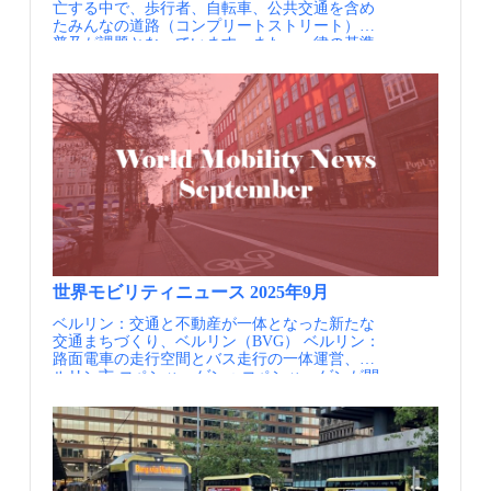
きる住民は約36％にとどまります。これに相乗
Montrouge） ラグニーバスセンター ヴァンセ
亡する中で、歩行者、自転車、公共交通を含め
りネットワークを重ね合わせることで、カバー
ンヌ駅周辺、ピレネー通りに面するラグニーバ
たみんなの道路（コンプリートストリート）の
率は約96％まで高まるとされています。すなわ
スセンターでは、バス車庫を2階層にして、従
普及が課題となっています。また、一律の基準
ち、相乗りは公共交通と競合するものではな
前の収容台数を100台から180台に増加し、すべ
ではなく、地域の実情に合った柔軟な計画の運
く、郊外や農村部でも公共交通網の隙間を埋め
て電動のバス車両に対応した充電施設を備えた
用、評価指標の開発が求められています。 実施
る補完的な役割を担うという考え方です。 相乗
車庫としてリニューアルし、また、上層階は、
内容 アメリカのナショナルアカデミーの1つ
りによるビジネスモデル（出典①） パリ市にお
オフィス・学校・幼稚園、従業員用の社宅等の
であるTransportation Research Boardは、道路の
ける相乗りネットワーク（出典①） 実施内容
都市施設や、緑地空間を創出した再開発事業に
容量や品質、サービスを設計するためのマニュ
Karos Mobility社は、欧州の様々な都市で、公
より生まれた拠点です。これら施設を、50万㎡
アルであるHighway Capacity Manual（日本でい
共交通の定期券やサブスクリプションサービス
の用地に、3.5億ユーロをかけて整備し、施設リ
う道路構造令）を1950年から発行していま
に相乗りを統合したサービスを展開していま
ース料等で、年間の収益が1700万ユーロといわ
す。 マルチモーダルなアプローチを道路構造
す。利用者にとっては、いつも使う交通系のア
れています。 また、ラグニーバスセンターで
令へ反映したのは1985年が最初であり、その後
プリや定期券の中に相乗りの選択肢が現れ、料
も、2021年2月から、amazon、Miist等の配送業
も定期的にアップデートを続けています。また
金やチケットも公共交通と一体的に扱われる点
者が、 日中のバスが空いた空間を活用し、カー
2022年の改訂では、新たに自転車や歩行者のサ
が特徴です。 リヨン・メトロポールでは、
ゴバイクによる集配の積み替え拠点に利用して
ービス水準の考え方が提示されるとともに、街
2023年3月より、交通事業者SYTRALのトランジ
います。 8～20時の昼間時間帯、600m2の集配
路のマルチモーダルなパフォーマンスを計測す
ット・パス（TCL）保有者は無料、非保有者は
スペースでは、最大19トンの大型トラックが収
ることが重要視された内容となっています。 み
世界モビリティニュース 2025年9月
0.5ユーロで相乗りを利用できるサービスが始ま
容可能で、20～25台の電動アシスト３輪自転車
んなの道路（コンプリート・ストリート）の概
りました。プロジェクト開始以降、約18.5万回
で、周辺20分圏域に配送することができるそう
ベルリン：交通と不動産が一体となった新たな
念（出典①） ポイント 米国の道路構造令は定
の相乗りが成立し、約2.6万人が利用、約500ト
です。 バスセンターの複合用途化（Centre Bus
交通まちづくり、ベルリン（BVG） ベルリン：
期的な改訂を重ね、近年はマルチモーダルを考
ンのCO2削減につながっています。 ドイツの
de Lagny・出典③） 空いたスペースをカーゴバ
路面電車の走行空間とバス走行の一体運営、ベ
慮したみんなの道路（コンプリートストリー
ハンブルクでは、2024年2月より、HVV（ハン
イクの積み替え拠点に活用（Centre Bus de
ルリン市 コペンハーゲン：コペンハーゲンが開
ト）の概念を具体化した議論が活発に行われて
ブルク交通連盟）の通勤定期券「ジョブチケッ
Lagny・出典③） ポイント 車両の電動化を契
発した観光プログラムが世界から注目、旅行者
いる アメリカでは、道路空間のマルチモーダル
ト」に相乗りが統合され、25km以上の長距離通
機に排ガスを出さない車両特性を活かし、車庫
向け特典で、長期滞在と環境に優しい移動を促
利用の促進をはじめとして、時代のニーズを踏
勤を主な対象とし、約2,700人が利用していま
と一体での再開発、まちづくりを推進していま
進 ラスベガス：もはやハンドルすらない自動運
まえ、1950年から定期的に構造令を改訂してい
す。 リヨンの相乗りネットワーク（出典①）
す。 従業員用の社宅や整備工場を併設するこ
転タクシー、アマゾン傘下Zooxが運行開始 米
る点が特徴的です。 2022年の最新の改訂では、
ハンブルグの相乗りネットワーク（出典①） ポ
とで、働き方改革、運転士不足への対応にも取
国：交通のデータガバナンス専属組織による都
歩行者のサービス水準の評価手法として、従来
イント この取り組みの最大の特徴は、民間の相
り組んでいます。付加価値の高い施設・機能を
市交通経営、アメリカ各都市の交通事業者 米
用いられた移動時の遅れ時間の代わりに、歩行