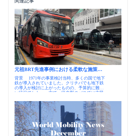
関連記事
元祖BRT先進事例における柔軟な施策展開、クリチバ
背景 1971年の事業検討当時、多くの国で地下
鉄が導入されていました。クリチバでも地下鉄
の導入が検討に上がったものの、予算的に難し
い状況でした。一方で、従来型のバスでは市民
の移動需要には耐えられなくなっていまし
た。 そこで、当時のジャイメ・レルネル市長
（建築デザイナー）により、地下鉄のコンセプ
トを一部バスに適用させるアイデアが実現さ
れ、世界に先駆けて1974年にバス専用道路シス
テムが運行を開始しました（BRTと呼ばれるよ
うになったのは1996年以降）。 BRT（フラット
な乗降部が停車時間の短縮に貢献） 実施内容