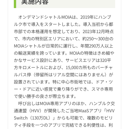
実施内容
オンデマンドシャトルMOIAは、2019年にハンブ
ルク市で導入をスタートしました。導入当初から都
市部での本格運用を想定しており、2023年12月時点
で、市内の特別区エリアにおいて、約250～300台の
MOIAシャトルが日常的に運行し、年間290万人以上
の輸送実績を誇っています。MOIAの特徴はきめ細や
かなサービス設計にあり、サービスエリアは320平
方キロメートルにおよび、15,000カ所ものバーチャ
ルバス停（停留所はリアル空間にはありません）が
設置されています。特に中心市街地では、ドア・ツ
ー・ドアに近い感覚で乗り降りができ、スマホ専用
で使い勝手の良さが際立ちます。
呼び出しはMOIA専用アプリのほか、ハンブルク交
通連盟（HVV）が開発したご当地MaaSアプリ「HVV
Switch（130万DL）」からも可能で、複数のモビリ
ティ手段を一つのアプリで完結できる利便性は、利