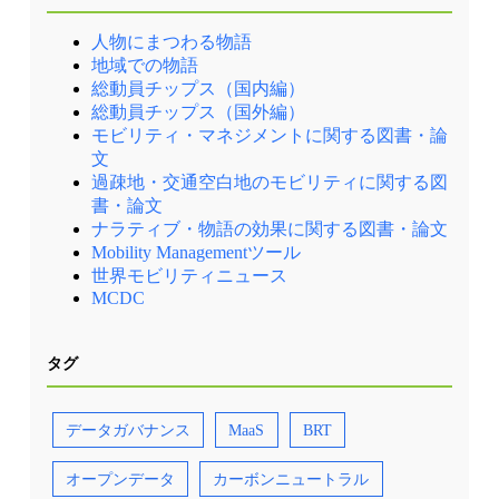
関連イベント等の情報を配信します。・JCOMM
理下に置くことで住民の移動に必要なサービス
関連情報 毎年開催しているJCOMMの大会情報
を確保するべく、バスのフランチャイズ化が提
人物にまつわる物語
や参加情報をいち早くお届けします。
言されました。2023年から3段階を経て、2025
年3月にグレーター・マンチェスター内の全て
地域での物語
のバス路線がフランチャイズ化され、バスと
総動員チップス（国内編）
MetrolinkのBee Networkへの統合が完了しまし
総動員チップス（国外編）
た。現在では、バスとMetrolinkでは運賃（初乗
り￡2）の統合や、共通の非接触決済の導入が
モビリティ・マネジメントに関する図書・論
実現しています。 TfGMが策定している交通
文
戦略では、2040年にマイカーとそれ以外の分担
過疎地・交通空白地のモビリティに関する図
率を各50%にすることを目指しています。具体
的な施策としては、主要な放射・環状路線で最
書・論文
大12分間隔のバスサービスを供給すること、平
ナラティブ・物語の効果に関する図書・論文
日は全人口の90%に対し、自宅から400m以内の
Mobility Managementツール
停留所に30分間隔のバスまたはMetrolinkサービ
世界モビリティニュース
スを提供すること（難しい地域はオンデマンド
交通で補完する）、バス停の改善などを掲げ
MCDC
て、様々な取り組みが即座に実践されていま
す。 「Bee Network」の一員であるトラム・バ
ス・シェアサイクルの運行は異なる民間事業者
タグ
だが、車体色から看板まで、シンボルカラーで
あるレモンイエローに統一されている（出典
②） Bee Networkへの統合により、以下のよう
な効果が表れています。 公共交通の利用者数は
データガバナンス
MaaS
BRT
コロナ前の予測に対し6.6%上方で推移 バス運賃
の平均15%の値下げ ゼロエミッション車のシェ
ア拡大（25%） 経年の浅い車両の増強（車齢4
オープンデータ
カーボンニュートラル
年未満が75%） 定時運行率の改善（フランチャ