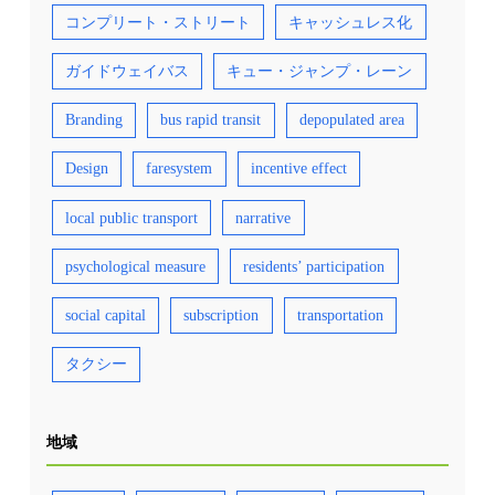
るという公共の利益をアピールすることで、政
コンプリート・ストリート
キャッシュレス化
府からの補助を引き出しました。 TfGMのオフ
ィス内にはコントロールセンターが設置されて
おり、停留所の防犯カメラ映像やバス・トラム
ガイドウェイバス
キュー・ジャンプ・レーン
の運行状況を直ちに把握できるよう近代化が急
速に進んでいます。 フランチャイズ化だけでな
く、運賃の低廉化など、マンチェスターの取組
Branding
bus rapid transit
depopulated area
の多くは、公共交通が市民に広く利用されてい
るロンドンを参考にしていることが示されてい
ます。近年ではマンチェスターの成功例から、
Design
faresystem
incentive effect
バスサービスを行政主導に戻す都市や、フラン
チャイズ化を検討する動きが国内他都市にも広
local public transport
narrative
がっており、英国内では優れた先進事例に学ぶ
好循環が続いています。 TfGMのオフィス内に
設けられたコントロールセンターでは、市内を
psychological measure
residents’ participation
走るバスやトラムの状況が常にモニタリングさ
れている 出典② 【資料・参考情報】 ①Future
Transport Network（2019.6.24 Greater
social capital
subscription
transportation
Manchester Combined Authority） ②IBS撮影
③Greater Manchester Transport Strategy
2040（2021.1 TfGM） ④牧村和彦（2022）：
タクシー
公共交通は誰のものか？ 議論のヒマ無し、官民
連携「競争から共創」急げ、メルクマール、
2022年5月11日
地域