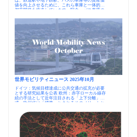
は、鉄道駅や地下鉄駅、バスの車庫等の資産価
れにより、不動産開発や商業、地域コミュニテ
電気バスと支払い端末
値を向上させるために、これら車庫と一体的な
ィとモビリティが融合し、交通インフラが地域
都市開発を推進しています。駅舎、バス車庫の
経営の一翼を担う構図を作り出していることが
複合開発（オフィス、商業施設、教育施設、社
重要です。 【資料・参考情報】 ①牧村和彦：
員寮、荷捌きスペース、公園等）により、都市
ドイツ「MaaS先進都市」現地リポート 日本と
空間が貴重な市街地において、都市生活に必要
の違いは、日経新聞電子版 ②Introducing Jelbi A
なサービスの提供、景観向上、周辺の地域住民
One-Stop-Shop for Urban Mobility（2023.12,
への質の高い生活提供にもつながっていま
BVG）
す。 近年生じている運転士不足の解決のため
にも、社員寮や整備工場と一体の施設確保への
ニーズも高く、車両の電動化を契機に、排ガス
を出さないクリーンな車両特性を活かしたまち
づくりにも期待されています。 パリ市内にあ
る25の施設を再編し、2025年までにこれら車庫
を再開発する新たな事業を加速させています。
バスセンターのうち、15のバスセンターがすで
に再開発、再整備されており、７つのバスセン
世界モビリティニュース 2025年10月
ターはバイオメタン対応、残りが電気充電対応
ドイツ：気候目標達成に公共交通の拡充が必要
のセンターにアップデートされています。 車庫
とする研究結果を公表 欧州：赤字ローカル線存
の近代化と再開発拠点（パリ・出典①） 実施内
続の手法として近年注目される「上下分離」方
容 モンルージュバスセンター ジュールダン
式、欧州では「標準」とされるそのメリットと
大通り、ペール・コランタン通り、トンブ・イ
は？ ウィーン：駐車スペースを“近所のオアシ
ソワール通り、3つの通りに位置するバスセン
ス”に。ウィーンで広がる住民主体の小さな公園
ターで、2017年に、車庫、整備工場、託児所、
づくり ニューヨーク：世界一の渋滞都市で高
市民ホール等の複合開発が行われました。 バ
速・高頻度運行を実現したBRT、SIPモビリティ
ス200台（いずれも電動のEV車対応）を収容可
知恵袋 アリゾナ州チャンドラー：アリゾナ州、
能なバス車庫、電動バスの保守メンテを行う整
Waymoの自動運転車を地域交通として導入 ハワ
備工場、パリ市の託児所・幼稚園、パリ14区の