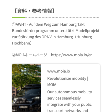
【資料・参考情報】
①AWHT - Auf dem Weg zum Hamburg Takt
Bundesförderprogramm unterstützt Modellprojekt
zur Stärkung des ÖPNV in Hamburg（Hunburg
Hochbahn）
②MOIAホームページ
https://www.moia.io/en
www.moia.io
Revolutionize mobility |
MOIA
Our autonomous mobility
services seamlessly
integrate with your public
transport networks and