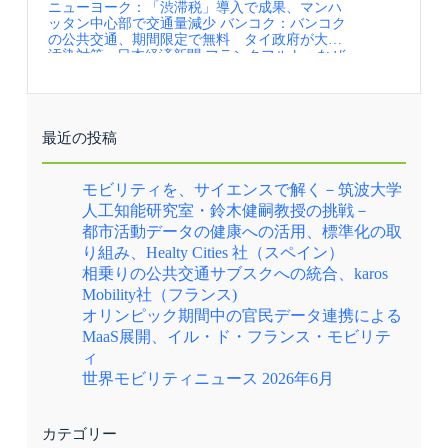
ることで、料金面でも公共交通と遜色のない選
ニューヨーク：「渋滞税」導入で成果、マンハ
途をたどりました。そこで、バス、Metrolink、
択肢になります。 さらに、個人が通勤・通学で
ッタン中心部で交通量減少 バンコク：バンコク
さらには自転車や徒歩等のアクティブトラベル
日常的に走らせているマイカーの空席を、その
の公共交通、期間限定で無料 タイ政府が大気
を含むマルチモーダルの交通サービスを統合
まま活かしている点も重要です。これは、タク
汚染対策 - 日本経済新聞 フランクフルト：なぜ
し、TfGMが一元的に経営する「Bee Network」
シー会社などの管理のもとで運行する自家用有
フランクフルトは「モビリティ天国」なのか？
という単一のブランドに統一し、マイカーから
償旅客運送や、いわゆる公共ライドシェア・共
トラム人気、MaaSアプリ乱立……日本が学ぶべ
持続可能な移動手段への転換といった住民の行
助型ライドシェアとは、似て非なる仕組みで
き「進化する交通事情」とは？ トムトム、世界
動変容、脱炭素化、都市の持続的な成長を目指
す。新たに運送の担い手や車両を用意するので
の交通状況を分析した「トムトム・トラフィッ
すリ・デザインの取組が、2017年から始まりま
はなく、すでに発生している移動の「空席」を
ク・インデックス」2024年度版を発表 スイス：
した。 マンチェスターの交通ネットワークの概
最近の投稿
束ねて公共交通網の隙間を埋める点に、このモ
無人運転が一部解禁 地方部の輸送改善に期待
念図では、トラム・バス・アクティブモビリテ
デルの独自性があります。 【資料・参考情報】
フランス：政府主導のライドシェア（相乗り）
ィ・郊外鉄道が一体のネットワークとして描か
①Synergies between public transport and carpooling
政策、内閣府SIPモビリティ知恵袋より フラン
れている（出典①） 実施内容 2017年、グレ
モビリティを、サイエンスで解く－筑波大学
(Anaïs Timon,Annual Polis Conference2024)
ス：若者向け限定の公共交通乗り放題実験、内
ーター・マンチェスター市長のビジョンとし
②karos Mobilityホームページ ③モビリティ知恵
人工知能研究室・鈴木健嗣教授の挑戦－
閣府SIPモビリティ知恵袋より フランス：都市
て、マルチモーダルの交通サービスを「Bee
袋「政府主導のライドシェア（相乗り）政策、
都市活動データの健康への活用、標準化の取
交通戦略ガイドラインの役割と実践（PDMを中
Network」という単一のブランドに統合し、移
フランス政府」
心に）、内閣府SIPモビリティ知恵袋より 情報
動を変革するリ・デザインの取組が打ち出され
り組み、Healty Cities 社（スペイン）
提供元：一般財団法人 計量計画研究所（IBS）
ました。その第一歩は自転車ネットワークの整
相乗りの公共交通サブスクへの統合、karos
定期的にメールでの情報提供を希望される方
備でしたが、ほどなくしてバス、Metrolinkにも
Mobility社（フランス)
は、JCOMMのWebページより、JCOMMメーリ
リ・デザインの対象が拡大されました。Bee
ングリストへの登録を行ってください。
Networkを構成するバス、Metrolink、シェアサ
オリンピック期間中の官民データ連携による
JCOMMメーリングリスト配信内容・JCOMMニ
イクルは、すべて同じ黄色（レモンイエロー）
MaaS展開、イル・ド・フランス・モビリテ
ューズレター（年4回） 日本のMMの実務と研
に塗られており、さらにBee Networkのロゴと、
ィ
究に関わる様々な情報交換を支援することを目
労働者の街マンチェスターを象徴するミツバチ
的として、 一般社団法人 日本モビリティ・マ
のマークが入っています。このブランディング
世界モビリティニュース 2026年6月
ネジメント会議より配信するニューズレターで
により、公共が経営する、安定して信頼性の高
す。・MM関連ニュース（毎月） 国内外のMM
いサービスであること、また自分たちの交通で
関連の最新情報を一覧にしてお届けします。・
あることを住民に印象付けています。 バスの
カテゴリー
MM関連情報（不定期） 皆様よりいただいた
統合においては、バスネットワークを行政の管