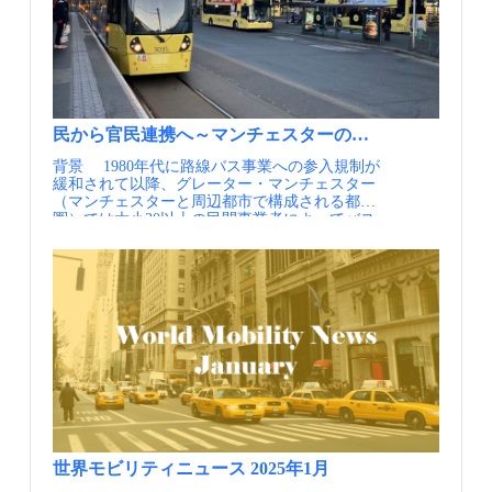
乗りサービス事業者と行政が一体となり、官民
備えた複合開発によって、資産価値だけでな
国：地域主導のマルチモーダルな街路デザイン
者の満足度に基づいて評価する方針が新たに示
連携で移動をつないでいる点にあります。相乗
く、周辺地域の価値向上につながっていま
ガイドの改訂、Transportation Research
されました。また、歩行者のサービス水準を構
りが公共交通を補完して機能するには、最適な
す。 教育施設等の公共施設、周辺住民のため
Board（アメリカ） 情報提供元：一般社団法人
成する要素として、AADT（平均日交通量）の
相乗り相手を手軽にマッチングするサービスや
の公共空間を設置し、パリ市等の公的補助を受
日本モビリティ・マネジメント会議 定期的にメ
活用や、交差点における横断歩道やRRFB（閃
インターフェースを用意するだけでなく、既存
けることで整備コストを分散しています。ま
ールでの情報提供を希望される方はJCOMMの
光式警告灯）の有無を加える方針が示されまし
の公共交通と連動したネットワークとして設計
た、オフィス、商業施設等へのリースによる収
Webページより、JCOMMメーリングリストへの
た。 道路は自動車のためだけではなく、歩行
することが重要です。aros社のサービスは、料
益で、整備コストの計画的な回収も行っていま
登録を行ってください。 JCOMMメーリングリ
者、自転車、公共交通を含む、みんなの道路
金・チケットの統合、乗り継ぎ（インターモー
す。 日中の車庫の空いたスペースを有効活用
スト配信内容・JCOMMニューズレター（年4
（コンプリートストリート）という発想で、道
民から官民連携へ～マンチェスターの都市交通リ・デザイン「
ダル）、MaaSアプリ上での相乗りの表示といっ
し、都市内の物流ハブとして活用することで、
回） 日本のMMの実務と研究に関わる様々な
路の規格、サービス水準をアップデートしてい
た形で公共交通と接続しており、あくまで公共
ラストマイルの物流事業の民間支援、物流コス
背景 1980年代に路線バス事業への参入規制が
情報交換を支援することを目的として、 一般
る点も参考になる取り組みです。る形でデータ
交通を補完する位置づけを徹底しています。 利
ト削減、都市内のディーゼルトラックからの温
緩和されて以降、グレーター・マンチェスター
社団法人 日本モビリティ・マネジメント会議よ
を活用できる環境を構築し、データガバナンス
用者目線で一つのサービスとしてまとめ上げ、
室効果ガスを排出しない、小型の電動カーゴバ
（マンチェスターと周辺都市で構成される都市
り配信するニューズレターです。・MM関連ニ
の研修コースを通した人財育成に取り組んでい
それを行政が主導している点も見逃せないポイ
イク活用による脱炭素化の推進、騒音削減に貢
圏）では大小30以上の民間事業者によってバス
ュース（毎月） 国内外のMM関連の最新情報
ることが報告されています。 参考）第103回
ントです。フランスでは、民間スタートアップ
献しています。 【資料・参考情報】 ①RATP
サービスが供給されてきました。しかしなが
を一覧にしてお届けします。・MM関連情報
TRB年次総会でのプレゼンより 【資料・参考情
が育ててきた相乗りの仕組みを行政が上手く取
GROUP A PARTNER OF
ら、繊維産業の衰退により人口が減少する中
（不定期） 皆様よりいただいた関連イベント
報】 ①American Heart Association：Complete
り込み、データガバナンスの考え方のもとで公
CITES（2023.11,RATP） ②RATP
で、バスの利用者も減少し、路線の廃止や事業
等の情報を配信します。・JCOMM関連情報 毎
Streets
共交通と統合・連携させることで、サービス全
https://www.ratp.fr/groupe-
者の撤退、あるいは夜間や週末を中心とした減
年開催しているJCOMMの大会情報や参加情報を
体を強靱なものにしています。相乗りを公共交
ratp/newsroom/innovation/un-centre-bus-ratp-
便が行われました。2022年のマンチェスター全
いち早くお届けします。
通の一手段として制度に組み込むうえでは、運
modernise-et-agrandi-au-coeur-dun-programme
体のバスの総走行距離は、1977年から38%も減
営の枠組みと財源が鍵となります。例えば、移
③ICLEI https://sustainablemobility.iclei.org/paris-
少しています。この結果、グレーター・マンチ
動を所管するエコロジー移行省が、地域の交通
bus-depot/ ④牧村和彦（2024） パリで進むモ
ェスターの住民の70%は地域の中心部まで30分
を担う組織であるAOM（Autorité Organisatrice
ビリティー革命 「バスの車庫」を再開発、日
以内で行くことができない状況に置かれ、自動
de la Mobilité）の相乗りに交付金を出し、AOM
経新聞電子版
車への依存も高まっていました。 こうした中
の負担に国が上乗せする原則で支援していま
で、1992年に開業したMetrolink（トラム）はバ
す。これにより、イル・ド・フランスでは定期
スとは異なり、TfGM（グレーター・マンチェ
券「Navigo」の保有者が相乗りを無料で利用で
スター交通局）が主体となった公営交通して運
きます。Karos社のような事業者のサービスは、
行を開始しました。トラムは安い運賃と安定し
世界モビリティニュース 2025年1月
こうした官民・公的支援の仕組みと組み合わさ
たサービスで人気も高く、利用者数は増加の一