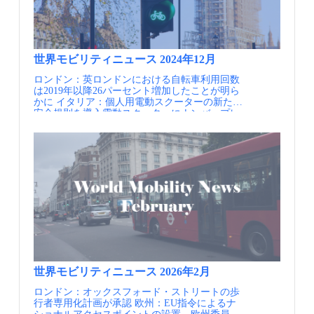
クリチバ市のBRTは以下の条件を備え、速達
性、定時性、輸送力確保を実現しています。 世
界で初めて縁石で区切られたバス専用の走行空
間を整備した 世界で初めて高床バス駅を導入
し、事前運賃収受、わたり板によるスムーズな
乗降を導入し、停車時間短縮を実現した。 ま
世界モビリティニュース 2024年12月
た、開発軸の断面にも工夫があります。中心の
ロンドン：英ロンドンにおける自転車利用回数
BRT専用レーンの脇の一般2車線は、歩行者や自
は2019年以降26パーセント増加したことが明ら
転車利用者が多く存在することを想定している
かに イタリア：個人用電動スクーターの新たな
ため、制限時速30kmまたは40kmの低速レーン
安全規則を導入電動スクーターにナンバープレ
となっています。都市公社URBSが、路線、車
ートの装着を義務付け、自転車レーン、歩行者
両設計、車両塗装を管理し、路線役割ス毎に車
エリア、市街地外の道路での走行を禁止へ パ
体が色分けされていることも特徴です。これに
リ：駐車スペースを緑の空間に～6万台の駐車
より、利用者は路線ネットワークを活用した乗
場を撤去し、猛暑に対抗するための都市の「オ
継利用が、用意にできるようになっています。
アシス」を創出へ～Paris to Replace Parking
開発軸の構成 サービス毎に色分けされた車体
Spaces With Trees 都市交通のベストシティはサ
歩行者のための事業が並行して進められてい
ンフランシスコ、パリSan Francisco, Paris Named
ることも大きな特徴です。ブラジルで最初の歩
Best Cities for Urban Transportation アブダビ：
行者専用道路と言われる「お花通り」をはじ
UberとWeRideがアブダビで自動運転モビリティ
め、近年では、「コンプリート・ストリート」
サービスを開始 ドイツの空飛ぶクルマのスター
というプロジェクトにより、歩行者空間の整備
トアップVolocopter社が破産申請 フランス政
を進めています。歩道の拡張と合わせ、車両の
府：政府主導のリ・デザインデータ基盤 情報提
スピードを押さえる舗装を採用する等、歩行者
供元：一般財団法人 計量計画研究所（IBS） 定
優先のための工夫が施されています。 バスシ
期的にメールでの情報提供を希望される方は、
ステムの近年の取組みとして、①東西幹線の改
世界モビリティニュース 2026年2月
JCOMMのWebページより、JCOMMメーリング
善事業、②Inter2線の改善事業があげられます。
ロンドン：オックスフォード・ストリートの歩
リストへの登録を行ってください。 JCOMMメ
東西幹線の改善事業では、速度向上のために、
行者専用化計画が承認 欧州：EU指令によるナ
ーリングリスト配信内容・JCOMMニューズレタ
バス停周りの追い越し車線の整備、バス優先信