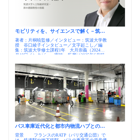
ーや集合住宅、再開発エリアに戦略的に展開し
動きは今後も進むものと思われます。一方で、
ています。 実施内容 大規模なモビリティハ
3連節の電気バスは存在せず、調達する場合は2
ブであるJelbi ステーションと小規模のモビリテ
連節となりますが、輸送力が下がってしまうと
ィハブJelbi ポイントを面的に集中して配置して
いう課題があるそうです。また、現在主に使用
いくJelbi ネットを12か所で展開しており、過度
されている車両は高床式ですが、バリアフリー
な自動車利用を抑制し、気候危機にも貢献する
の観点からも低床式の重要性が増していく中、
地域づくりに取り組んでいます。 不動産会社
低床式バスの実装の可能性について検証してい
モビリティを、サイエンスで解く－筑波大学人工知能研
からは、商業エリアや再開発住宅地における駐
く必要がある、とのことです。 支線バスや環状
著者：片桐暁監修／インタビュー：筑波大学教授 谷口綾子インタビュー／文字起こし／編集：筑波大学修士課程1年 大月崇義（2024年6月18日インタビュー実施、所属は2025年6月時点） はじめに 茨城県の筑波大学には2005年来、『人工知能研究室』があります。筑波大学システム情報系長 教授、ヒューマンスマートシティ研究機構 副研究機構長、附属病院未来医工融合研究センター 副センター長、つくば市顧問などを務めている、鈴木健嗣教授の研究室です。 2020年を境に、この研究室から、モビリティ1に関する意欲的な4つのプロジェクトが相次いでスタートしました。『つくば市自動運転バス実証実験』『つくば医療MaaS2』『ランドセル運搬支援事業』そして『投票MaaS』です。 この物語では、これらプロジェクトにおいて中心的役割を果たした鈴木先生を主人公として、各プロジェクトにまつわるエピソードを紹介していきます。そこからはまた、それらに取り組んだ鈴木先生独自のものの見方、考え方なども、浮かび上がってくることでしょう。 研究室の命名 「鈴木さん、それ本当？そんなものは誰も使わないから別にいいよ」。2005年当時、鈴木先生が自分の研究室の名前に「人工知能」という言葉を使おうとベテランの先生に相談したときに、返ってきた言葉です。AI、すなわち人工知能がもてはやされている昨今からは想像のつかないことですが、この時代にはそれくらい「人工知能なんて無用の長物である」と考えられていたのでした。人工知能ならぬ、人工無能。そんな残念なあだ名が、専門家の間でまかり通っているほどでした。 ところで、鈴木先生の出身は早稲田大学理工学部の物理学科。分野としては、人工知能から少し距離がありそうな感じを受けます。しかし、鈴木先生の卒論は機械学習・人工知能に関する内容でしたし、人工知能学会にも出入りをしていました（なぜそんなことになったのかは、いずれこの物語の中に出てきます）。そうした理由もあって2005年、鈴木先生は自分の研究室に、当時としてはいささか変わった響きの『人工知能研究室』という名前を付けたのでした。 人工知能そのものはもちろんのこと、拡張生体技術、サイバニクス、医療・福祉・介護支援ロボット、人支援ロボティクスや社会的インタラクションなどを専門とする、新しい研究室の誕生でした。 きっかけはスマートシティ ときは移って、2020年の春のこと。鈴木先生は、『つくば市自動運転バス実証実験』『つくば医療MaaS』『ランドセル運搬支援事業』という3つのプロジェクトを、相次いで構想します。その直接のきっかけとなったのは、筑波大学学長の永田恭介さん、次いでつくば市長の五十嵐立青さんから、「つくば市の『スマートシティ3』に関する取り組みに関わってもらえないか」との依頼を受けたことでした。 「『スマートシティ』って何でしょうか？」というのが鈴木先生の最初の反応でした。スマートシティという言葉自体も、わかるようでわからないものですし、都市計画の専門家等ならいざしらず、なぜロボットの専門家が、いきなりスマートシティなるものの計画に呼ばれるのでしょうか？それはどうやら、幾つもの条件の積み重ねということのようでした。 ロボティクスが専門で、ロボットスーツ等の社会実装に興味関心があったこと。大学病院や地域の病院にも強いパイプがあること。スタートアップを実践していて、産業界のことも分かること。英語が喋れること。そして、当時すでに人工知能（AI）に注目が集まりつつあったこと。つくば市在住であること。さらに、モビリティの研究をしていること。鈴木先生は、本人の与り知らぬところで、スマートシティを考えるのにぴったりの人物だったのでした。 スマートシティとスーパーシティ さて、スマートシティと似て非なる言葉として、「スーパーシティ4」というものがあります。スマートシティが市のプロジェクトであるのに対して、スーパーシティは、内閣府が主導して進めているプロジェクトです。そして鈴木先生は、スマートシティには明るくなかったものの、スーパーシティの側には深く関わっており、ちょうどその提案書を書かなければいけないところだったのでした。スーパーシティは内閣府への申請制だったのですが、全国1,700を超える自治体の中からわずか5カ所しか選ばれないという、たいへんに狭き門でした。 そのとき内閣府から求められていたのは、「つくばでしかできない、特色のある取り組み」でした。これは一見もっともらしくはあれ、よくよく考えてみると少々おかしい理屈ではないかと鈴木先生は思いました。つくばでしかできないことを成功させても、それが他の自治体や全国に展開できない、ということになってしまうからです。そこで鈴木先生は「当たり前のことを、当たり前にしっかりやるという申請にしましょう」と提案し、書類をまとめました。結果として、つくば市は見事にスーパーシティに選ばれることになったのでした。 本当にやりたいこと同士を調整する こうしてスーパーシティへの取り組みを行なうなかで、鈴木先生は、自らが住むつくば市への理解を深めていきました。このようないわば準備段階があって、鈴木先生は今度はスマートシティへと、つくば市顧問という役職として参画することになり、『つくば市自動運転バス実証実験』『つくば医療MaaS』『ランドセル運搬支援事業』および『投票MaaS』の取り組みを構想し、実践していくことになるのです。 鈴木先生が果たした役割は各プロジェクトによって違っていますが、主として行なったのは計画、予算申請、全体の調整や助言などでした。こうしたプロジェクトには、市役所はもちろん、多数の民間企業や組織等が複雑に関わりあうので、中でも“調整”の部分がたいへんです。言葉から感じられるイメージよりも、それははるかに難しい事柄でした。 「さまざまな利害を持つ関係者を調整していくわけですが、一番難しかったことは、『一言でも口にしただけで爆発するような地雷』が大量に存在したことでした」と、鈴木先生は振り返ります。誰かの利益は、他の誰かの不利益。この点を間違えないように、けっして地雷を踏まないようにしながら、1つずつ慎重にそれを撤去していかなければなりません。 そのためには、「プロジェクト全体にとって良いこと」を考えるだけでは、とうてい足りません。むしろ、それぞれの人々がなぜプロジェクトに参加していて、何が起こればその人は幸せになるのかを考えていくことの方が、大切といえるかもしれません。それらを複眼的に考えて叶えながら、プロジェクト全体の進捗とすり合わせ、1歩ずつ着実に前進していかなければならないのです。そして鈴木先生は、なぜかその術（すべ）に、大変長けていたのでした。 人は人が好き そのことと関係があるのかどうかはわかりませんが、鈴木先生は昔から「この人は何を考えているんだろう」等と思いを馳せるのが好きでした。交差点などで「あの人はなぜあの服を着ているのだろう？」「あの人はどこへ行くのだろうか？」などと妄想することもしばしば。ただしその場合には、妄想すること自体は面白いけれども「本人の考えは絶対にわからないのだ」という、自分と他人を画す絶対的な線引きがありました。 人を完全に理解することは不可能だが、それでも、その人の内面について考えをめぐらしてしまう。これは端的にいえば「人間が好き」ということなのではないでしょうか？ 「私は自分の研究の専門分野として機械を四六時中いじっていますけれども、『どうせ人は機械が好きなわけじゃないんだから』ということは、常に思っています。本当に機械自体が好きな人なんていうのは、まあ、いないと言ってもいいでしょう。機械が好きな人っていうのは、自分と同類の、機械が好きな他の人との交流が楽しい。つまり、人は人にしか興味がないんだっていうのが、私の基本概念です」。 鈴木先生は、機械によって歩行困難者の歩行支援に取り組んでいますが、「歩きたいために歩きたい」という人はいないのだといいます。立ち上がりたいために立ち上がりたいという人はいない。立ち上がってやりたいことは、スーパーで高いところの物をとりたいといったことはもちろんあるにせよ、他の人たちみんなと、普通に会話がしたいのだと。「『つくばのサザコーヒーのあそこのカウンターでコーヒーが飲んでみたいな』とか『立ち食い蕎麦屋のそばを食べてみたいな』とか、その願いを知ることは、とてもとても楽しいことです。もちろんそれが実現している状態を見るのも、自分にとっては楽しいんでしょうね」。 「問題」と「課題」の違い さて、鈴木先生が請われて参加することになったスマートシティのプロジェクトですが、鈴木先生の側から見て「これはやりやすそうだ」と感じたポイントがありました。それは「スマートシティは、問題と課題が明確である」というもの。 ところがいざ参加してみると、スマートシティ協議会では、問題と課題という単語が混同されて使われており、鈴木先生としては、背中がむず痒くなるようなもどかしさを感じざるをえませんでした。 「『問題』というのは非常に簡単で、要するにそれは、理想と現実の差分でしかありません。そのため、問題というのは大量に存在します。理想があればその数だけ、現実との差分がぜんぶ問題になるからです。この『問題』を、モビリティや市役所の人手、お金で解決しようということになると、そこにそれぞれの『課題』が発生してくるわけです」。 これはすなわち、課題解決の手前に、まず問題の所在を明確にしなければならないということを意味します。そこで鈴木先生は、2020年から1年間は、プロジェクトにまつわる大量のデータを収集し、それを分析することに費やしました。するとそこから、さまざまなことが見えてきたのです。 『つくば市自動運転バス実証実験』（1） つくばには、『つくタク5』という、（鈴木先生の評によれば「そこまで優良ではない」ものの）なかなかに便利なサービスが存在します。鈴木先生は、過去9年分の『つくタク』のデータを全部集めて、誰がどんな目的で使っているのかを調査しました。結果は明白でした。50％は病院、20〜30％はイーアス6への移動。つくばの人々は、主に病院とお買い物のために『つくタク』を使っていたのでした。 「これは一例ですが、ここでの『問題』は明確なんです。そういった移動に利用できる足がないことです。これを掘り下げるために、住民説明会で地元の人にいろいろと質問をしたり、小田地区や光陽台地区といった、高齢化率が高い地域の住民の方とも話をしました。するとやはり、通院、買い物、そして学校に行くこと、これくらいが主用途であることがわかってきたので、注力ポイントが見えてきたわけです」。 こうしたヒアリングを積み重ねて、つくば市のモビリティの方向性は模索されました。さまざまな議論が重ねられましたが、問題となるのは、日々の移動である、通院・通勤・通学に利用できる「公共交通が足りない」ということでした。 2020年当時、鈴木先生はこう考えました。 「この問題は、おそらく数年のうちに変わることはないだろう。それに、都市と郊外の2極化という問題に関しては、人口が集中している東京等の例外箇所を除き、いずれ同じ問題が発生することになる。それならば、つくばが先んじてその問題に取り組むことには、意義があるだろう」。 問題の大きさを考えると、これはなかなか挑戦的な取り組みでした。 『つくば市自動運転バス実証実験』（2） 鈴木先生が20年前に筑波大学に就任してやってきたときには、学生や大学関係者の8割5分〜9割程度が、大学の宿舎に住んでいました。それがやがて7割5分程度にまで減少し、つくばエクスプレスで通勤・通学する人も増えました。 そうなると、朝8時台と夕方5時台につくば駅〜筑波大学間のバスに乗ろうとする、学生や大学関係者がたいへん多くなります。しかしこの時間帯は、筑波大学以外の他の場所でもバスが必要であるため、バス会社としては、単純にバスの便数を増やすことは難しいということでした。そこで、需要が高まるこの時間帯と、それから学生のニーズがある夜中の時間帯、これらの時間帯を狙って自動運転の実証実験を行なうことにすれば、自動運転専用のバスを活かすことができますし、ちょうど実験の採算性が取れそうです。 幸い、国交省からの補助金ももらえることになり、つくば市としても進めたいという話になったため、2026〜2027年の実装をめざして、この実証実験は現在進行中です。 鈴木先生に言わせれば、自動運転は、自動で走らせること自体は簡単です。しかし乗降のことを考えると、これがぐっと大変になります。例えば自動運転バスの停車予定地に、路肩駐車しているクルマがあったりすると、自動運転バスは、事前にプログラムされていた停車をすることができないので、途端に立ち往生してしまいます。 こういった「自動運転の周りに必要となる技術」は、枚挙にいとまがありません。例えば、自動運転バスには、運転手の目の代わりに多数のセンサーが車体に取り付けられていますが、それでも必ず運転中に死角ができてしまう曲がり角がありました。 それでは、車体の方にではなく、死角になってしまう道路側にAIカメラを1台取り付けて、その情報をバスに繋げたら？すると「周辺に人がいます」という情報を漏れなく把握できるようになりました。それでは今度は、すべての曲がり角にカメラを付けてしまえばどうだろう？（クルマと道とで相互補完するこういう考え方を「路車協調」といいます） こんな風に、さまざまにアイデアを検討し、使えるものはすべて使って、実証実験は進められていくのです。 『つくば医療MaaS』（1） 「いや先生、本当にね、自分一人で、病院に気兼ねなく行けるっていうのは大事なことなんです」。こういった声を地域住民の方々からじかに聞くたびに、鈴木先生は思います。 「『つくば医療MaaS』も、関係各所の調整がなかなか大変なんですけれども、やはり、やらなければいけないことなんだろうなと」。 さて、この『つくば医療MaaS』とは、いったいどんなプロジェクトなのでしょうか？ つくばに住んでいると、病院に行くのにも1日がかりになってしまうことが珍しくありません。さらに家族の誰かが同伴するとなれば、その家族も1日拘束されてしまうわけですから、もっと大変です。患者自身が、比較的短い時間で、1人で病院への通院と帰宅をこなせるようになればどんなに良いことでしょう。それに、もしこのようなモビリティ・プロジェクトが実現すれば、病院への行き来に限らず、さまざまな事柄への応用可能性がひらけるはずです。そんな目的とポテンシャルを見込んで、『つくば医療MaaS』への取り組みは始められました。 図 1 つくば医療MaaSイメージ図7 さて、ここで、とある患者さんが病院へ行った場合の1日の動きをシミュレーションしてみましょう。病院に着いたらまず、受付に行く必要があります。受付で待ったあとは、診察のために診療科に行くことになりますが、ここでたいてい長い待ち時間が発生します。診療科で先生の診断を受けた後、検査に行く場合もあるでしょう。その後に精算となりますが、この精算の待ち時間にしても、受付番号の表示を待たなければいけないため、どこか他の場所に行くわけにもいかず、ただその場で時間をつぶしていなければなりません。結果として、帰宅が予定より大幅に遅くなることも珍しくありません。 これはもちろん病院や先生に原因があるわけではなく、1人ひとりの診療にかかる時間が読めないことが原因です。例えば「1人あたり1時間かかる」と想定すれば遅れはなくなるかもしれませんが、1日2,000人も患者が外来にやってくる病院などでは、それでは人を捌くことができません。 病院でこうして生じてしまう待ち時間はすべて、テクノロジーが足りないことが原因であると、鈴木先生は考えました。 『つくば医療MaaS』（2） 鈴木先生は語ります。 「受付のプロセスは、要するにその人が来ることがわかるようになっていれば必要ありません。その人の移動の情報がわかっていれば、病院に着いた、その段階で受け付けたことにすればいい。診察の予約も、患者の現在地がわかれば病院側としては問題ありません。もし来なかったときに、すぐに来られるのか、あるいは外のスターバックスで軽食を食べているのかといった情報がわからないことが問題なんです。要するに、位置情報とチェックインの情報がわかれば十分効率化できるわけです」。 「帰るときも精算を待たなければなりませんが、けっこう時間がかかりますよね。これについても後払い制度を組み上げれば、病院から出る際に精算が決定されて後ほど実行される、という仕組みにすればいい。これらが実現すれば、患者さんは半日で帰宅できるようになるかもしれません。これらのテクノロジーは、1つひとつは取り立てて新しいものではありません。『こうだったら良いな』という理想があって、この場合の理想は『1人で病院に行けること』。そして見守っている人が、『いま病院に到着した』といった情報を知ることができれば良いわけです」 これらを実現すべく、このプロジェクトはGPS技術を核として構想されています。 「2023年からかな、技術的には、ビーコンみたいなものを使おうと思いました。いわゆるBluetooth通信とバス停とがあれば、誰がどこで乗って降りたかっていうチェックイン・チェックアウトの確認は、完全にスマホで完結するので、ハンズフリー（指や手での操作が不要）にできそう、というのを実証実験で確かめたんです。これでようやく、医療MaaSが一歩進むかなといったところです。実証実験は、自動運転に乗っていただく実験と、チェックイン・チェックアウト等を確認できるアプリを使う実験に、100人ほどにご参加いただきました。現在のところ、特に問題なく進んでいます」。 『つくば市自動運転バス実証実験』と『つくば医療MaaS』には、プロジェクトとして重なり合っている部分があります。たとえば、附属病院行きのバスが減便になってしまったので、それを自動運転のバスでカバーできないか、といったことです。 「病院はどうしても来なければいけない場所ですから、病院行きのバスを増やすことは、大変だけど大事なことなんです」「いろいろとお任せで心苦しいんですけど」といった病院関係者の声が、鈴木先生の励みになっています。 想定外の苦労とは…？ ところで、鈴木先生がこれらの取り組みで苦労していることとは、どんなことでしょうか。 「やっぱり公共交通のアップデートって、そう簡単にはいかなくて。年単位での取り組みは必要なんですけれども。とはいえ、それはさして想定外のことではないんです。技術的なことは、おおむね想定内かな」。 「技術的なことは」という限定が付いているということは、技術的なこと以外に苦労があるということなのでしょうか？ 「苦労することっていえば、この辺、私自身の背後辺りにいる鈴木先生がね、『これを言っちゃうと担当の人、実は大変なんだよな。鈴木先生が言うと断れないんだろうな。でもこれはやっぱり、やらないとダメなんだよな…』っていう内容を、いざ本当に伝えるときが、1番苦労していますね」。それは、自分の研究室の学生さんに対しても同じだと言います。 「いついつまでに論文にしようねっていうのは簡単だけど、いや、大変なんだよな、論文書くの。苦労するんだよなって。私だってチェックするのに苦労するんだよなと思うんですけど、そう、やっぱりね、言わなきゃならないことなので」。 鈴木研究室の論文3箇条 論文については、研究室の重要な評価だということもあり、鈴木研究室には、たかが論文、されど論文、やはり論文という3箇条があります。 論文は「たかが論文」、それができたから、即、何ができるというものでもありません。しかし学問的に何かをしようと思った時に、1番最初のエビデンスとなるのが論文です。つまり「されど論文」。そして最後に、その論文は、学位取得とか、研究機関への就職とか、自分の実績になったりしていくという部分で役に立つ。すなわち「やはり論文」であると。 「というわけで、心を鬼にしながら、論文を書きましょう、ということにしているわけです。我々が国のお金をいっぱい使えているのは、それは、論文を書くためだけなんですよ。その文章が、一文でも一言でも残っていって、次の人がそれを拾ってくれればと願って論文を書く。ですから極端な話ですけど、本当に内容はなんであれ、まずは論文にすることが優先。知見がないのはダメだ。でも知見が1個でもあるのなら、それを自分の論文にしようよと言っているんです」。 論文は礎石である 「私自身が、人生において『これをすごくやりたい』という明確なビジョンがあるわけではないんです」と、鈴木先生は自己分析します。「昔、学生時代に考えた将来像も『世界を股にかけるビジネスマン』とか、笑えるぐらい内容がないんですよ」。 しかし広い意味で考えれば、1つ、鈴木先生にも思い当たることがあります。それは、「サイエンスをやりたい」ということ。具体的には、そう、論文を書くことです。自分の知見を論文にしておけば、いずれ誰かが見てくれるかもしれません。少しでもその可能性があるから、当面は誰も読まなさそうなことでも、論文にしておくのです。 3年、5年かけて書いた博士論文だとしても、タイトルと冒頭のアブストラクト（要約）を読んだだけで「これは違うな」と思われて読まれないこともある、それが論文の人生です。しかし、もしかしたら100本に1本くらい、誰かがしっかりと読み込んでくれる論文があって、「この人たちはそのとき、何を考えたんだろう」「その先に自分は何ができるだろう」ということを考えてくれるかもしれません。1人ひとりが大きなことをできるわけではない。けれども小さな石1つひとつを積み上げていくために、サイエンスをするのだと、鈴木先生は考えます。 目的は、「こんなすごいことをしたよ」とひけらかすことではなく、「これは私たちが明らかにしたことだから、もうやらなくてもいいよ」と、次の世代の人たちに伝えること。そうすれば、いわゆる『タイヤの再発明』をしないで済みます。サイエンスは、人々の共同作業として、未来へ未来へと残っていくのです。 「つくばの実証実験についても、『実証ばかりで実装に繋がらない』と言われることもありますが、私は正直に言ってあまり気にしていません。実証ができていれば、実装というのは、するかしないかの差だけだからです」。 『ランドセル運搬支援事業』（1） このプロジェクトは、名称が示す通り、小学生がランドセルを背負って通学するのではなく、それを機械的に支援しましょうというもので、地元の人のアイデアから始まりました。もし小学校が徒歩圏内であるのなら、クルマで送り迎えしなくても、歩いていけば問題ありません。ところが最近の小学生のランドセルの中身はいささか重すぎるので（持ってみたことのない方は、きっとその重さに驚くはずです）、その持ち歩きだけでもなんとか対処・支援できないか、というところから、始まった取り組みです。 当初は「まとめてクルマで運ぶ」という案もありましたが、それでは面白くありません（研究において、「面白さ」は重要な要素です。面白いものは、人の心を動かし、プロジェクトを動かし、それらによって、おそらくは応用可能性をも広げるからです）。 そんなわけで鈴木先生は、カートのようなロボットが小学生の後ろから付いてくる、というプランをまとめました。小学生はロボットのいる地点まではランドセルをかついでやってきて、そこでカートにランドセルを
車場不足を補うために公共交通へのアクセス改
路線については、すでに数年前から現金支払い
善を図りたい等の地域ニーズに応じた要請があ
を廃止しており、IC・クレジットカード決済が
り、敷地の提供を受けて行政がJelbiステーショ
主流となっています。人件費削減の意図の他、
ンを設置している例もあります。その結果、ベ
セキュリティ（無賃乗車の防止）の観点から
ルリンの各地で自動車利用を抑制しつつ、まち
も、メリットが大きく、市民への広報について
の活力を高める、モビリティサービス主導での
も、キャッシュレスを推奨していると担当者は
開発が生まれています。 Jelbi ネットの拠点で
言います。新規に導入された電気バスでも、現
は、地元商店とのコラボイベント、クーポン配
金での料金収受が完全に廃止されていました。
布、地図配布など、単なる交通手段の提供を超
柔軟な施策展開を続けているクリチバ市BRTで
えた、まちの賑わい創出にも取り組んでいま
すが、市の周辺地域との施策連携には課題があ
す。 MaaS基盤を活用し、交通事業者の連携だ
るそうです。クリチバ市の周辺は州政府により
けではなく、不動産や都市開発、まちづくりと
予算が管轄されており、予算不足によりクリチ
のパートナーが広がっている（出展②） ポイン
バ市からの提案が実現しないこともあります。
ト 不動産業者との連携により、行政、交通事業
ただ、合意形成の面では、プロジェクトのアイ
者と不動産パートナーとの連携が円滑な宣伝・
デア段階から他地域の関係者も含めコミュニケ
集客を後押し、結果として移動の利用促進につ
ーションする、マスタープラン改定時にクリチ
ながる、相乗効果が期待されます。 Jelbiという
バ都市圏の全ての首長を招待し意見交換する、
官民連携のMaaS基盤を通して、モビリティサー
などの工夫を行っており、「一旦予算が付け
バス車庫近代化と都市内物流ハブとの連携による空間の
ビスの事業者よりも不動産パートナーのほうが
ば、事業の推進はスムーズである」と担当者は
背景 フランスのRATP（パリ交通公団）で
今や連携や協議が多いというのも特徴です。こ
語っています。 一般道路でのバス優先信号制御