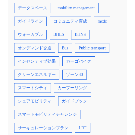
イズ化前66%→統合第1フェーズでは80%超え、
第2,3フェーズも70％超） バス1km当たりの運営
データスペース
mobility management
コストを、民間市場への介入ケースと比較して
1/3削減 今後は2028年にかけて、主要8コリドー
ガイドライン
コミュニティ育成
mcdc
の地域鉄道の統合が予定されています。 「Bee
Network」のロゴマークのミツバチは、労働者
の街マンチェスターを象徴するアイコンで、ま
ウォーカブル
BHLS
BHNS
ちなかにも至る所にミツバチが描かれている
（出典②） 交通戦略では2040年までに公共交通
とアクティブトラベルの分担率を50%とする目
オンデマンド交通
Bus
Public transport
標を打ち出し、マイカーと公共交通の「ライト
ミックス」（かしこい再配分）に取り組んでい
る（出典③） ポイント 運賃や情報が運行会社
インセンティブ効果
カーゴバイク
ごとに異なっていたことでサービスレベルが低
下していたバスサービスについて、行政の介入
によってコントロールすることで、改善に成功
クリーンエネルギー
ゾーン30
しました。 グレーター・マンチェスターは10の
Council（地方自治体）で構成されており、
スマートシティ
カープーリング
Councilごとに意見も異なっていましたが、市長
が意見をまとめあげました。また、バスのフラ
ンチャイズ化にも事業者から多くの反対があり
シェアモビリティ
ガイドブック
ましたが、市長及び交通局職員が、明確なビジ
ョン、事業者にとってのメリットを提示し、時
間をかけて交渉することで解決しました。 英国
スマートモビリティチャレンジ
では税金の多くが中央政府に集約されるため、
運賃値下げや車両更新等にかかる財源の確保が
課題でした。そこで、輸送資源を統合すること
サーキュレーションプラン
LRT
に対する投資が都市のビジョンの実現につなが