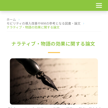
コ
ン
テ
ン
ホーム
ツ
モビリティの導入改善やMMの参考となる図書・論文
ナラティブ・物語の効果に関する論文
へ
ス
キ
ナラティブ・物語の効果に関する論文
ッ
プ