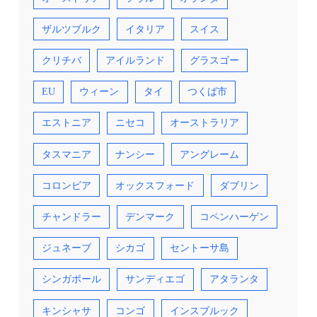
ザルツブルク
イタリア
スイス
クリチバ
アイルランド
グラスゴー
EU
ウィーン
タイ
つくば市
エストニア
ニセコ
オーストラリア
タスマニア
ナンシー
アングレーム
コロンビア
オックスフォード
ダブリン
チャンドラー
デンマーク
コペンハーゲン
ジュネーブ
シカゴ
セントーサ島
シンガポール
サンディエゴ
アタランタ
キンシャサ
コンゴ
インスブルック