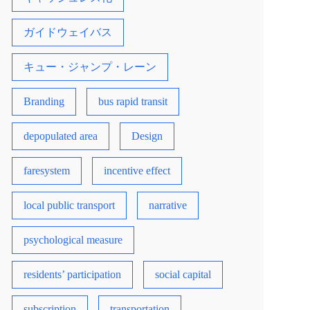
の挑戦－
ガイドウェイバス
キュー・ジャンプ・レーン
Branding
bus rapid transit
depopulated area
Design
faresystem
incentive effect
local public transport
narrative
psychological measure
residents’ participation
social capital
subscription
transportation