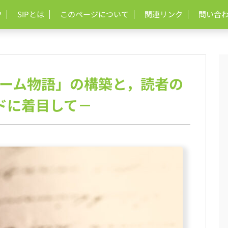
P
SIPとは
このページについて
関連リンク
問い合
チーム物語」の構築と，読者の
ドに着目して－