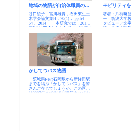
モビリティを
地域の物語が自治体職員の地域愛着に与える影
著者：片桐暁監修／インタビュー：筑波大学教授 谷口綾子インタビュー／文字起こし／編集：筑波大学修士課程1年 大月崇義（2024年6月18日インタビュー実施、所属は2025年6月時点） はじめに 茨城県の筑波大学には2005年来、『人工知能研究室』があります。筑波大学システム情報系長 教授、ヒューマンスマートシティ研究機構 副研究機構長、附属病院未来医工融合研究センター 副センター長、つくば市顧問などを務めている、鈴木健嗣教授の研究室です。 2020年を境に、この研究室から、モビリティ1に関する意欲的な4つのプロジェクトが相次いでスタートしました。『つくば市自動運転バス実証実験』『つくば医療MaaS2』『ランドセル運搬支援事業』そして『投票MaaS』です。 この物語では、これらプロジェクトにおいて中心的役割を果たした鈴木先生を主人公として、各プロジェクトにまつわるエピソードを紹介していきます。そこからはまた、それらに取り組んだ鈴木先生独自のものの見方、考え方なども、浮かび上がってくることでしょう。 研究室の命名 「鈴木さん、それ本当？そんなものは誰も使わないから別にいいよ」。2005年当時、鈴木先生が自分の研究室の名前に「人工知能」という言葉を使おうとベテランの先生に相談したときに、返ってきた言葉です。AI、すなわち人工知能がもてはやされている昨今からは想像のつかないことですが、この時代にはそれくらい「人工知能なんて無用の長物である」と考えられていたのでした。人工知能ならぬ、人工無能。そんな残念なあだ名が、専門家の間でまかり通っているほどでした。 ところで、鈴木先生の出身は早稲田大学理工学部の物理学科。分野としては、人工知能から少し距離がありそうな感じを受けます。しかし、鈴木先生の卒論は機械学習・人工知能に関する内容でしたし、人工知能学会にも出入りをしていました（なぜそんなことになったのかは、いずれこの物語の中に出てきます）。そうした理由もあって2005年、鈴木先生は自分の研究室に、当時としてはいささか変わった響きの『人工知能研究室』という名前を付けたのでした。 人工知能そのものはもちろんのこと、拡張生体技術、サイバニクス、医療・福祉・介護支援ロボット、人支援ロボティクスや社会的インタラクションなどを専門とする、新しい研究室の誕生でした。 きっかけはスマートシティ ときは移って、2020年の春のこと。鈴木先生は、『つくば市自動運転バス実証実験』『つくば医療MaaS』『ランドセル運搬支援事業』という3つのプロジェクトを、相次いで構想します。その直接のきっかけとなったのは、筑波大学学長の永田恭介さん、次いでつくば市長の五十嵐立青さんから、「つくば市の『スマートシティ3』に関する取り組みに関わってもらえないか」との依頼を受けたことでした。 「『スマートシティ』って何でしょうか？」というのが鈴木先生の最初の反応でした。スマートシティという言葉自体も、わかるようでわからないものですし、都市計画の専門家等ならいざしらず、なぜロボットの専門家が、いきなりスマートシティなるものの計画に呼ばれるのでしょうか？それはどうやら、幾つもの条件の積み重ねということのようでした。 ロボティクスが専門で、ロボットスーツ等の社会実装に興味関心があったこと。大学病院や地域の病院にも強いパイプがあること。スタートアップを実践していて、産業界のことも分かること。英語が喋れること。そして、当時すでに人工知能（AI）に注目が集まりつつあったこと。つくば市在住であること。さらに、モビリティの研究をしていること。鈴木先生は、本人の与り知らぬところで、スマートシティを考えるのにぴったりの人物だったのでした。 スマートシティとスーパーシティ さて、スマートシティと似て非なる言葉として、「スーパーシティ4」というものがあります。スマートシティが市のプロジェクトであるのに対して、スーパーシティは、内閣府が主導して進めているプロジェクトです。そして鈴木先生は、スマートシティには明るくなかったものの、スーパーシティの側には深く関わっており、ちょうどその提案書を書かなければいけないところだったのでした。スーパーシティは内閣府への申請制だったのですが、全国1,700を超える自治体の中からわずか5カ所しか選ばれないという、たいへんに狭き門でした。 そのとき内閣府から求められていたのは、「つくばでしかできない、特色のある取り組み」でした。これは一見もっともらしくはあれ、よくよく考えてみると少々おかしい理屈ではないかと鈴木先生は思いました。つくばでしかできないことを成功させても、それが他の自治体や全国に展開できない、ということになってしまうからです。そこで鈴木先生は「当たり前のことを、当たり前にしっかりやるという申請にしましょう」と提案し、書類をまとめました。結果として、つくば市は見事にスーパーシティに選ばれることになったのでした。 本当にやりたいこと同士を調整する こうしてスーパーシティへの取り組みを行なうなかで、鈴木先生は、自らが住むつくば市への理解を深めていきました。このようないわば準備段階があって、鈴木先生は今度はスマートシティへと、つくば市顧問という役職として参画することになり、『つくば市自動運転バス実証実験』『つくば医療MaaS』『ランドセル運搬支援事業』および『投票MaaS』の取り組みを構想し、実践していくことになるのです。 鈴木先生が果たした役割は各プロジェクトによって違っていますが、主として行なったのは計画、予算申請、全体の調整や助言などでした。こうしたプロジェクトには、市役所はもちろん、多数の民間企業や組織等が複雑に関わりあうので、中でも“調整”の部分がたいへんです。言葉から感じられるイメージよりも、それははるかに難しい事柄でした。 「さまざまな利害を持つ関係者を調整していくわけですが、一番難しかったことは、『一言でも口にしただけで爆発するような地雷』が大量に存在したことでした」と、鈴木先生は振り返ります。誰かの利益は、他の誰かの不利益。この点を間違えないように、けっして地雷を踏まないようにしながら、1つずつ慎重にそれを撤去していかなければなりません。 そのためには、「プロジェクト全体にとって良いこと」を考えるだけでは、とうてい足りません。むしろ、それぞれの人々がなぜプロジェクトに参加していて、何が起こればその人は幸せになるのかを考えていくことの方が、大切といえるかもしれません。それらを複眼的に考えて叶えながら、プロジェクト全体の進捗とすり合わせ、1歩ずつ着実に前進していかなければならないのです。そして鈴木先生は、なぜかその術（すべ）に、大変長けていたのでした。 人は人が好き そのことと関係があるのかどうかはわかりませんが、鈴木先生は昔から「この人は何を考えているんだろう」等と思いを馳せるのが好きでした。交差点などで「あの人はなぜあの服を着ているのだろう？」「あの人はどこへ行くのだろうか？」などと妄想することもしばしば。ただしその場合には、妄想すること自体は面白いけれども「本人の考えは絶対にわからないのだ」という、自分と他人を画す絶対的な線引きがありました。 人を完全に理解することは不可能だが、それでも、その人の内面について考えをめぐらしてしまう。これは端的にいえば「人間が好き」ということなのではないでしょうか？ 「私は自分の研究の専門分野として機械を四六時中いじっていますけれども、『どうせ人は機械が好きなわけじゃないんだから』ということは、常に思っています。本当に機械自体が好きな人なんていうのは、まあ、いないと言ってもいいでしょう。機械が好きな人っていうのは、自分と同類の、機械が好きな他の人との交流が楽しい。つまり、人は人にしか興味がないんだっていうのが、私の基本概念です」。 鈴木先生は、機械によって歩行困難者の歩行支援に取り組んでいますが、「歩きたいために歩きたい」という人はいないのだといいます。立ち上がりたいために立ち上がりたいという人はいない。立ち上がってやりたいことは、スーパーで高いところの物をとりたいといったことはもちろんあるにせよ、他の人たちみんなと、普通に会話がしたいのだと。「『つくばのサザコーヒーのあそこのカウンターでコーヒーが飲んでみたいな』とか『立ち食い蕎麦屋のそばを食べてみたいな』とか、その願いを知ることは、とてもとても楽しいことです。もちろんそれが実現している状態を見るのも、自分にとっては楽しいんでしょうね」。 「問題」と「課題」の違い さて、鈴木先生が請われて参加することになったスマートシティのプロジェクトですが、鈴木先生の側から見て「これはやりやすそうだ」と感じたポイントがありました。それは「スマートシティは、問題と課題が明確である」というもの。 ところがいざ参加してみると、スマートシティ協議会では、問題と課題という単語が混同されて使われており、鈴木先生としては、背中がむず痒くなるようなもどかしさを感じざるをえませんでした。 「『問題』というのは非常に簡単で、要するにそれは、理想と現実の差分でしかありません。そのため、問題というのは大量に存在します。理想があればその数だけ、現実との差分がぜんぶ問題になるからです。この『問題』を、モビリティや市役所の人手、お金で解決しようということになると、そこにそれぞれの『課題』が発生してくるわけです」。 これはすなわち、課題解決の手前に、まず問題の所在を明確にしなければならないということを意味します。そこで鈴木先生は、2020年から1年間は、プロジェクトにまつわる大量のデータを収集し、それを分析することに費やしました。するとそこから、さまざまなことが見えてきたのです。 『つくば市自動運転バス実証実験』（1） つくばには、『つくタク5』という、（鈴木先生の評によれば「そこまで優良ではない」ものの）なかなかに便利なサービスが存在します。鈴木先生は、過去9年分の『つくタク』のデータを全部集めて、誰がどんな目的で使っているのかを調査しました。結果は明白でした。50％は病院、20〜30％はイーアス6への移動。つくばの人々は、主に病院とお買い物のために『つくタク』を使っていたのでした。 「これは一例ですが、ここでの『問題』は明確なんです。そういった移動に利用できる足がないことです。これを掘り下げるために、住民説明会で地元の人にいろいろと質問をしたり、小田地区や光陽台地区といった、高齢化率が高い地域の住民の方とも話をしました。するとやはり、通院、買い物、そして学校に行くこと、これくらいが主用途であることがわかってきたので、注力ポイントが見えてきたわけです」。 こうしたヒアリングを積み重ねて、つくば市のモビリティの方向性は模索されました。さまざまな議論が重ねられましたが、問題となるのは、日々の移動である、通院・通勤・通学に利用できる「公共交通が足りない」ということでした。 2020年当時、鈴木先生はこう考えました。 「この問題は、おそらく数年のうちに変わることはないだろう。それに、都市と郊外の2極化という問題に関しては、人口が集中している東京等の例外箇所を除き、いずれ同じ問題が発生することになる。それならば、つくばが先んじてその問題に取り組むことには、意義があるだろう」。 問題の大きさを考えると、これはなかなか挑戦的な取り組みでした。 『つくば市自動運転バス実証実験』（2） 鈴木先生が20年前に筑波大学に就任してやってきたときには、学生や大学関係者の8割5分〜9割程度が、大学の宿舎に
谷口綾子，宮川雄貴，石田東生土
木学会論文集H，70(1)， pp.54-
64， 2014 本研究では，2010
年8月に開通したかしてつバス導入
経緯に着目した物語を整備関係
者・利用者へのインタビューより
作成し，職員教育の一環として沿
線自治体職員にその物語の読了を
要請することで，物語が自治体職
員の地域愛着に与える効果を把握
した．物語の効果計測調査では，
物語を読む群，物語と同一の内容
を年表にまとめた資料を読む群，
かしてつバス物語
統制群の3群を設定し，群間や物語
茨城県内の石岡駅から新鉾田駅
の評価の高低により地域愛着等に
までを結ぶ「かしてつバス」を皆
差があるかを分析した．その結
さんご存じでしょうか。この区間
果，物語を高評価した人はバスへ
は2007年まで鉄道が運行されてお
の愛着が高く，バス利用意図も高
り、バスの運行に切り替わってか
いことが定量的に示された．さら
らも以前鉄道が運行していた線路
に，資料群の感想は即物的・個別
跡地を一部区間でバスが引き継
的内容に限られたが，物語群の感
ぎ、地域にお住いの方の足々を支
想は，公共交通の大切さや人と人
えています。 現在のバス運行に
とのつながりの大切さといった普
至るまでには関係者間の様々な経
遍的な記述が多いことが示され，
緯があり、この物語ではそれらが
物語読了の効果を質的に把握する
一つの物語としてまとめられてい
ことができた．