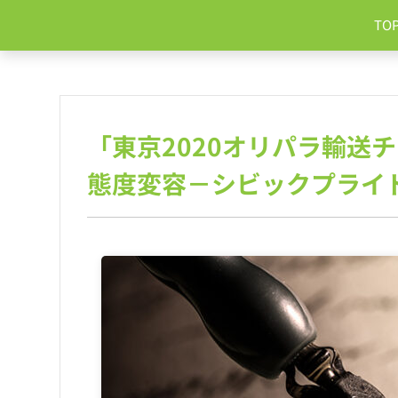
コ
TO
ン
テ
ン
ツ
へ
ス
「東京2020オリパラ輸送
キ
ッ
態度変容－シビックプライ
プ