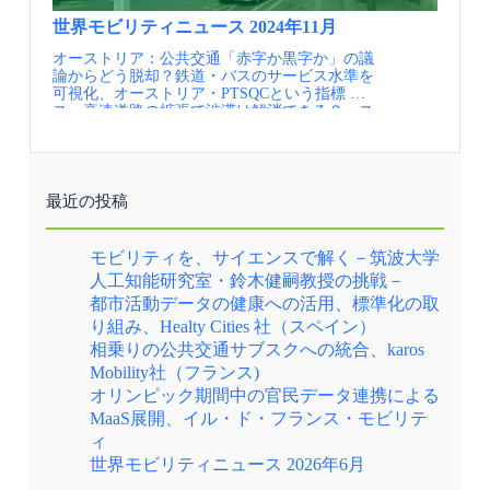
り￡2）の統合や、共通の非接触決済の導入が
対応などの面の品質が低下するといった、民間
地元行政当局により都市の幹線的なバス路線の
ースと待合所、チケット売り場、売店があり、
実現しています。 TfGMが策定している交通
開放の副作用ともいうべき状況が各地でも問題
サービス向上を図るため、「マンチェスターバ
上層には鉄道駅や川沿いに接続する歩行空間と
世界モビリティニュース 2024年11月
戦略では、2040年にマイカーとそれ以外の分担
となってきました。このような実態を踏まえ、
ス優先プログラム」が2012年から2017年に実施
高層住宅のエントランスがあります。2025年6
オーストリア：公共交通「赤字か黒字か」の議
率を各50%にすることを目指しています。具体
2017年にはロンドン以外でもフランチャイズ方
され、ガイドウェイバスもその一部として整備
月には、トラムの乗り入れ計画が発表されまし
論からどう脱却？鉄道・バスのサービス水準を
的な施策としては、主要な放射・環状路線で最
式を可能とするバスサービス法が成立しロンド
されました。ガイドウェイ区間を利用してリー
た。 鉄道用地を活用したガイドウェイ軌道と
可視化、オーストリア・PTSQCという指標 スイ
大12分間隔のバスサービスを供給すること、平
ン以外でも再びバスを公営化するための法整備
及びアザートンからマンチェスター中心部を経
MUP リニューアルされたStockport Interchange
ス：高速道路の拡張で渋滞は解消できる？ ス
日は全人口の90%に対し、自宅から400m以内の
がなされました。その後2024年の政権交代で労
て王立病院まで至るV1及びV2系統はこのプログ
は、広い待合空間を備えたバスターミナルと住
イスで国民投票 ウィーン：Vienna is the world's
停留所に30分間隔のバスまたはMetrolinkサービ
働党政権となったことを契機に全国的にフラン
ラムによる整備路線の多くの部分を通行しま
宅開発が行われたほか、上層部に整備された歩
most liveable city. Is its public transport network the
スを提供すること（難しい地域はオンデマンド
チャイズ方式の導入の機運が高まっています。
す。ガイドウェイバスの整備が都市の広い範囲
行空間ではイベントも開催され、出会いの空間
key to its success? 欧州：Thirty-five cities to
交通で補完する）、バス停の改善などを掲げ
TfLのオフィス 実施内容 ロンドンのフランチ
のバスサービスの向上をリードした事例という
が広がっている（出典①） それ以外のバスタ
introduce zero-emission freight zones グラスゴー：
て、様々な取り組みが即座に実践されていま
ャイズ方式においては、TfLが競争入札を通じ
側面も有しています。 プラットフォームへスム
ーミナルについても、シンボリックな外観と、
Pollution levels fall in Glasgow after launch of low-
す。 「Bee Network」の一員であるトラム・バ
バス事業者に運行を委託しています。 入札は
ーズに段差なく正着（出典②） マンチェスター
外の光を多く取り入れるガラス張りの構造で統
最近の投稿
emission zone ロンドン：東京メトロ、ロンドン
ス・シェアサイクルの運行は異なる民間事業者
原則、路線ごとに行われ、7年間の契約を基本
バス優先プログラムの整備路線（出典③） 【資
一された建物へとリニューアルされています。
で鉄道運営 エリザベス線、来年５月から ドイ
だが、車体色から看板まで、シンボルカラーで
としています。入札には国外事業者も含め幅広
料・参考情報】 ①Improving bus connections
こうした街では民間主導での中心市街地再編が
ツ：ドイツ、2040年の交通予測を公表 ニューヨ
あるレモンイエローに統一されている（出典
く参入可能です。参入を希望する事業者は事前
between Leigh, Salford and Manchester, TfGM,
進まないことから、行政主導による再編が計画
モビリティを、サイエンスで解く－筑波大学
ーク：ニューヨーク市が「渋滞税」導入へ、米
②） Bee Networkへの統合により、以下のよう
審査を受けることで、入札資格を得ることがで
Dec. 2011 に加筆 ②IBS撮影 ③Cross City Bus
されています。 また、郊外バスターミナルと
人工知能研究室・鈴木健嗣教授の挑戦－
都市で初 トランプ次期大統領は反対 公共交通
な効果が表れています。 公共交通の利用者数は
き、各路線の入札に際しては、金額だけでな
Package and Busway Programme Monitoring and
マンチェスター中心部、あるいは郊外バスター
都市活動データの健康への活用、標準化の取
機関の完全キャッシュレス化で日本より数歩先
コロナ前の予測に対し6.6%上方で推移 バス運賃
く、人員、施設、車両の保有やメンテナンス能
Evaluation Early Findings Report, TfGM, July
ミナル同士を結ぶバスネットワークについて、
をいくASEAN諸国のリアル 情報提供元：一般
の平均15%の値下げ ゼロエミッション車のシェ
力、安全衛生管理、財務状況なども評価され、
2020 に加筆
Bee Networkへの統合以降、路線再編によりサー
り組み、Healty Cities 社（スペイン）
財団法人 計量計画研究所（IBS） 定期的にメー
ア拡大（25%） 経年の浅い車両の増強（車齢4
運行事業者が選定される仕組みとなっていま
ビスレベルが向上しています。現在では、41の
相乗りの公共交通サブスクへの統合、karos
ルでの情報提供を希望される方は、JCOMMの
年未満が75%） 定時運行率の改善（フランチャ
す。加えて、契約においは品質基準を設定し、
路線が日中でも12分以下の高頻度で運行されて
Mobility社（フランス)
Webページより、JCOMMメーリングリストへの
イズ化前66%→統合第1フェーズでは80%超え、
車両やドライバーの品質、遅延状況などをモニ
おり、市域全体で利便性の高い公共交通ネット
登録を行ってください。 JCOMMメーリングリ
第2,3フェーズも70％超） バス1km当たりの運営
タリングし、その結果に応じて支払額の増減を
ワークが形成されています。バスターミナルに
オリンピック期間中の官民データ連携による
スト配信内容・JCOMMニューズレター（年4
コストを、民間市場への介入ケースと比較して
行うインセンティブを設定しています。また、
は、高頻度で運行する路線を一覧にしたマップ
MaaS展開、イル・ド・フランス・モビリテ
回） 日本のMMの実務と研究に関わる様々な
1/3削減 今後は2028年にかけて、主要8コリドー
契約基準よりさらに上の条件を達すれば通常7
も掲示されており、郊外都市間にも利便性の高
ィ
情報交換を支援することを目的として、 一般
の地域鉄道の統合が予定されています。 「Bee
年間の契約を2年間延長することが可能となり
い公共交通が運行されていることがPRされてい
社団法人 日本モビリティ・マネジメント会議よ
Network」のロゴマークのミツバチは、労働者
ます。 フランチャイズ方式における契約までの
ます。 運行頻度12分以内のトラム・バス路線を
世界モビリティニュース 2026年6月
り配信するニューズレターです。・MM関連ニ
の街マンチェスターを象徴するアイコンで、ま
プロセスはドキュメントで公表されている（出
示したネットワークは、都市圏全体に広がる郊