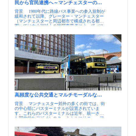
の7kmでガイドウェイ方式の専用区間を走行
民から官民連携へ～マンチェスターの都市交通リ・デザイン「
し、残りの14kmの区間のうち多くの部分でバス
背景 1980年代に路線バス事業への参入規制が
レーンが整備された区間を走行します。V1が1
緩和されて以降、グレーター・マンチェスター
時間に4本、V2が同2本の頻度で運行され、重複
（マンチェスターと周辺都市で構成される都市
する区間では1時間に6本となり、マンチェスタ
圏）では大小30以上の民間事業者によってバス
ー中心部からリーのバスターミナルまで約45分
サービスが供給されてきました。しかしなが
で結び、鉄道に劣らない利便性が確保されてい
ら、繊維産業の衰退により人口が減少する中
ます。これまで最大で90分を要していたリーと
で、バスの利用者も減少し、路線の廃止や事業
マンチェスターの間の移動が大きく改善されま
者の撤退、あるいは夜間や週末を中心とした減
した。 ガイドウェイ区間の整備はかつての鉄
便が行われました。2022年のマンチェスター全
道用地を利用することで、新たな用地取得を行
体のバスの総走行距離は、1977年から38%も減
わず、迅速に整備することが可能となりまし
少しています。この結果、グレーター・マンチ
た。あわせてガイドウェイ区間に並行して歩行
ェスターの住民の70%は地域の中心部まで30分
者、自転車、馬などで利用できるマルチユーザ
以内で行くことができない状況に置かれ、自動
ーパス（MUP)を整備することで、地域のウェ
車への依存も高まっていました。 こうした中
ルビーイングの向上にも貢献しています。 路線
で、1992年に開業したMetrolink（トラム）はバ
の多くの区間でバスが優先的に走行できる工夫
スとは異なり、TfGM（グレーター・マンチェ
がされている（出典①） 鉄道用地を活用したガ
スター交通局）が主体となった公営交通して運
イドウェイ軌道とMUP（出典②） ポイント こ
行を開始しました。トラムは安い運賃と安定し
れまで渋滞や不便な乗り換えを強いられていた
高頻度な公共交通とマルチモーダルな結節点で形成され
たサービスで人気も高く、利用者数は増加の一
リーでは、専用空間を他の交通に邪魔されずに
途をたどりました。そこで、バス、Metrolink、
快適かつ安定して運行できるガイドウェイバス
背景 マンチェスター郊外の多くの街では、街
さらには自転車や徒歩等のアクティブトラベル
方式が選択されました。ガイドウェイ方式同様
の中心部にバスターミナルが設置されていま
を含むマルチモーダルの交通サービスを統合
他の車両を排除できる一般的なバス専用道方式
す。これらのバスターミナルは近年、統一され
し、TfGMが一元的に経営する「Bee Network」
と比較して、同等の整備コストながらも道路の
た開放的なデザインのターミナルにリニューア
という単一のブランドに統一し、マイカーから
技術基準に沿った幅員の確保が不要なことが、
ルされているほか、一部のバスターミナル周辺
持続可能な移動手段への転換といった住民の行
マルチユーザーパス（MUP）も同時整備する本
では大規模な再開発も行われています。 バス
動変容、脱炭素化、都市の持続的な成長を目指
計画に適していました。さらに小さい幅員なが
ターミナルの周辺には商業施設や公共施設が立