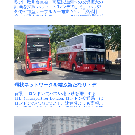
欧州：欧州委員会、高速鉄道網への投資拡大の
が方針として示されました。これに従い、バス
計画を採択 パリ：「ゲレンデのよう」 パリ郊
分野にかかる取り組みはBus Action Planと呼ば
外で都市型ケーブルカー開業 NY：「渋滞料
れる関連計画としてまとめられ、バスの旅行時
金」が導入されたニューヨークでは大気汚染が
間を2015年に対して10%短縮することが目標に
著しく減少したことが判明 米国：ウェイモ、
掲げられました。 バスレーンの拡充は計画の
2025年に週45万回の移動と1400万回の乗車に急
主体であるTransport for London（TfL）が独自
増 欧州：欧州で車の大型化が社会問題に 駐車
に進められるものではなく、インフラの整備を
料金3倍や重量課税、自治体が規制強化 ロンド
担当する各自治区（Borough）と協働してすす
ン：行政と民間事業者の運行契約～ロンドンの
める必要があります。そこで効果的でより洗練
フランチャイズ制度の知見～ ロンドン：バス優
されたバスレーンの仕様や、関係者が協働して
先政策のガイドライン～ロンドン市交通局2025
より良い計画にまとめていくアプローチなどを
年度最新版を読み解く～ 英国：低交通近隣地区
示すBus Priority Design Guidance 2025を策定、公
（LTN）の効果～ロンドンの150以上の成果レポ
表しました。 Transport for London, Bus action
ートからの知見～ ロンドン：環状ネットワーク
plan, 2022（出典①） 実施内容 Bus Priority
を結ぶ新たなリ・デザインの挑戦～ロンドンの
Guidance 2025には主に次のことが書かれていま
スーパーループ～ マレーシア：LRT/MRT近接
す。 一つ目はバスレーンを新たに導入する際
住宅で駐車場を減らす方針、建設費節約につな
の基本的な考え方です。ここにはバスレーンで
がる可能性 情報提供元：一般社団法人日本モビ
優先的に解決すべき課題の共有や、地域の性質
環状ネットワークを結ぶ新たなリ・デザインの挑戦～ロ
リティ・マネジメント会議 定期的にメールでの
を踏まえながら、関係者で合意できる計画をつ
背景 ロンドンでバスや地下鉄を運行する
情報提供を希望される方はJCOMMのWebページ
くるアプローチが示されています。 二つ目
TfL（Transport for London; ロンドン交通局）は
より、JCOMMメーリングリストへの登録を行っ
は、バスレーンの設計のためツールキットで
ロンドンのバスについて、速達性よりも高頻度
てください。 JCOMMメーリングリスト配信内
す。バスレーンやバスゲートなどの基本的なイ
での運行を重視しており、停留所を通過する速
容・JCOMMニューズレター（年4回） 日本の
ンフラの仕様、バス停などの関連施設の仕様、
達サービスの導入には慎重でしたが、一方で複
MMの実務と研究に関わる様々な情報交換を支
交差点や荷さばきスペースなど干渉する動線・
数路線同士の運行区間の重複は減らしたいと考
援することを目的として、 一般社団法人 日本
物件がある場合の処理、優先レーンのルーティ
えていました。こうした中で、鉄道のない郊外
モビリティ・マネジメント会議より配信するニ
ングや信号制御、進入可能車両の設定など交通
において、鉄道駅や大病院に接続する新たなバ
ューズレターです。・MM関連ニュース（毎
規制の最適化といった、バスレーンにかかる
ス路線を開設することで、従来のバスよりも早
月） 国内外のMM関連の最新情報を一覧にし
様々な面から具体的な指針が示されていま