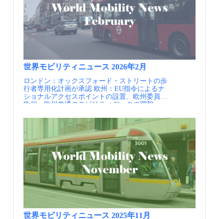
く、またクルマよりも安く移動できるようにす
てお届けします。・MM関連情報（不定期）
す。 三つ目は、関係者と合同で設計を評価す
る取組が進められています。2023年からは、主
皆様よりいただいた関連イベント等の情報を配
る手法および評価の視点です。 ポイント Bus
にロンドン郊外を環状方向に結ぶ、高い速達性
信します。・JCOMM関連情報 毎年開催してい
Priority Design Guidance 2025はこれまでのロン
を目指したバス路線を”Superloop”と名付け、段
るJCOMMの大会情報や参加情報をいち早くお届
ドンにおけるバスレーンにかかるベストプラク
階的に導入を進めています。 スーパーループ
けします。
ティスに基づいてまとめられています。すなわ
の導入は、バス運転手の父親を持つ現ロンドン
ちロンドンにおける長年のバスレーン設置の取
市長サディク・カーン氏の看板政策の1つでも
り組みの賜物といえるでしょう。バスレーンの
ありました。サディク・カーン氏は2024年の市
計画からオペレーションに至るまでの幅広いフ
長選挙で3選を果たしましたが、この際の公約
ェーズをカバーしており、単なるインフラの設
世界モビリティニュース 2026年2月
にも、スーパーループの路線網を拡充する内容
計にとどまらない、バスレーンの導入プロジェ
ロンドン：オックスフォード・ストリートの歩
が盛り込まれました。 Superloopは通常のロンド
クト全体をどうデザインするかといった視点か
行者専用化計画が承認 欧州：EU指令によるナ
ンバスとは異なるツートンカラーのデザイン。
らまとめられています。タイトルにある「デザ
ショナルアクセスポイントの設置、欧州委員会
車体は誰にも分かるように、Superloopのロゴと
イン」という言葉がものの形状のみに着目した
欧州：欧州共通のモビリティデータの調和、
経由地が描かれている 実施内容 Superloopは
狭義の「デザイン」ではなく、プロジェクト全
NAPCORE ドイツ：国主導のモビリティデータ
全10路線があり（2025年5月時点）、うち7路線
体を見渡し、どのようなアウトカムを得るかに
ポータルの構築、ドイツ連邦/BASt 情報提供
はロンドン中心部を囲むように運行する郊外路
着目した広義の「デザイン」を意味しているこ
元：一般社団法人日本モビリティ・マネジメン
線、3路線は中心部と郊外を結ぶ路線です。
とが強く感じられます。 また、ベストプラクテ
ト会議 定期的にメールでの情報提供を希望され
10路線のうち4路線は、2023年以前から運行さ
ィスがベースになっていることから、多くの指
る方はJCOMMのWebページより、JCOMMメー
れていた路線の番号を変更したものです。2025
針にはロンドン市内での参照すべき具体的な事
リングリストへの登録を行ってください。
年4月に、最新のSL4が開業しました。ラッシュ
例が示されており、身近な実際の整備例を参照
JCOMMメーリングリスト配信内容・JCOMMニ
時のみ運行するSL6を除き、日中も約６～10分
しながら検討できるようになっています。実務
ューズレター（年4回） 日本のMMの実務と研
間隔の高頻度で、早朝5時から深夜24時まで運
担当者にとって有用なガイダンスとすることが
究に関わる様々な情報交換を支援することを目
行されています。上半分を白く塗った専用のバ
意図されています。 TfLは2022年に策定したBus
的として、 一般社団法人 日本モビリティ・マ
スを使っているほか、バス停にもSuperloopの標
Action Planに基づき、2025年までに25kmの新た
ネジメント会議より配信するニューズレターで
識を設置するなど、ブランディングが図られて
なバスレーンを整備する25x25 bus priority
す。・MM関連ニュース（毎月） 国内外のMM
います。一方で、速達性を目指した路線なが
programmeに取り組んでいます。4年間で12か所
関連の最新情報を一覧にしてお届けします。・
ら、現状では2車線道路を走行する区間も多く
の整備を進める取り組みとなっており、 Bus
MM関連情報（不定期） 皆様よりいただいた
なっています。 ヒースロー空港周辺を走る
Priority Design Guidance 2025はこれらを並行し
世界モビリティニュース 2025年11月