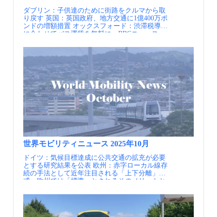
関連イベント等の情報を配信します。・JCOMM
SL8やSL9は、空港で働く労働者が多く居住する
て円滑に進める手助けになっているといえるで
ダブリン：子供達のために街路をクルマから取
関連情報 毎年開催しているJCOMMの大会情報
地域を運行しているほか、周辺に鉄道路線がな
しょう。 TfLはバスに関してBus Priority Design
り戻す 英国：英国政府、地方交通に1億400万ポ
や参加情報をいち早くお届けします。
いため、多くの人に利用されているそうです。
Guidance 2025のほかにも様々なガイダンス類を
ンドの増額措置 オックスフォード：渋滞税導入
さらに3路線を追加することが検討されてお
策定し、公表しています。たとえば、バスネッ
に合わせてバス運賃を無料に、BBCニュース
り、2026年初めの導入を目指しています。 バス
トワークやサービスの在り方に関するガイダン
NY：川崎重工、米ＮＹの地下鉄車両378両受
停上屋にも標識を設置し、Superloopが来る停留
スである、Bus Service Guidanceや、バリアフリ
注 契約額2200億円 英国：労働党新政権の目玉
所であることが遠くからでも確認できる
ー設計に関するAccessible Bus Stop Design
の一つが鉄道の再国有化です。11月5日から国
Superloopの導入により、ロンドン郊外を環状方
Guidanceをはじめとした様々なガイダンスが公
会審議が開始されており、審議動向は以下から
向に結ぶ高頻度な公共交通ネットワークが新た
表されています。これらのガイダンスにより、
確認できます。 自転車にフレンドリーな世界都
に形成されている ポイント Superloopの実現に
バスに関する政策が市民の手元にどのような形
市ランキング2025が公表 マンチェスター：民か
は多くの困難が伴いましたが、郊外の交通網を
で届くかが明文化されています。TfLはこれら
ら官民連携へ～マンチェスターの都市交通リ・
改善し、すべての人がより自由に、かつ環境に
のガイダンス類をはじめ多くのドキュメント
デザイン「Bee Network」～ マンチェスター：
やさしい形で移動できるようにするという市長
を、実務者向けのものであっても原則として一
住宅開発や公園と一体となったモビリティハブ
の強い思いがあり、市長の強いリーダーシッ
般に公表しています。関係者間で方向性を共有
～マンチェスターのアンコーツ・モビリティハ
プ、自らが積極的に動くことで実現しました。
することはさることながら、市民に対する透明
ブ～ マンチェスター：貨物線跡地の有効活用～
鉄道がない郊外同士を早く高頻度で結ぶ路線を
性も確保し、各主体の理解を得ながら施策を進
マンチェスターのガイドウェイバス～、内閣府
運行することで、通勤などの日常の移動を支え
めていく姿勢が映し出されています。 Bus
SIPモビリティ知恵袋より マンチェスター：高
る路線として機能しています。郊外を結ぶだけ
Priority Design Guidance 2025の表紙（出典②）
頻度な公共交通とマルチモーダルな結節点で形
ではなく、放射方向の鉄道や地下鉄とも結節
実際の適用例の写真が豊富に掲載されている
世界モビリティニュース 2025年10月
成されたネットワーク～マンチェスターの郊外
し、郊外の結節拠点の強化にもつながっていま
（出典②） 【資料・参考情報】 ①Transport for
ドイツ：気候目標達成に公共交通の拡充が必要
拠点再生と公共交通ネットワーク再編～ 情報提
す。 ロンドン市内を走る路線バスと同様に2階
London, Bus action plan, 2022 ②Transport for
とする研究結果を公表 欧州：赤字ローカル線存
供元：一般社団法人日本モビリティ・マネジメ
建てのバスとしており、少ない運転士が多くの
London, Bus Priority Design Guidance 2025, 2025
続の手法として近年注目される「上下分離」方
ント会議 定期的にメールでの情報提供を希望さ
乗客が輸送できます。また、現金は利用できな
式、欧州では「標準」とされるそのメリットと
れる方はJCOMMのWebページより、JCOMMメ
いため、乗降の時間も非常に短時間でスムーズ
は？ ウィーン：駐車スペースを“近所のオアシ
ーリングリストへの登録を行ってください。
です（ロンドンは10年前から路線バスの現金利
ス”に。ウィーンで広がる住民主体の小さな公園
JCOMMメーリングリスト配信内容・JCOMMニ
用は不可）。 また、クルマを利用できない人が
づくり ニューヨーク：世界一の渋滞都市で高
ューズレター（年4回） 日本のMMの実務と研
多様な場所におでかけできるようにするだけで
速・高頻度運行を実現したBRT、SIPモビリティ
究に関わる様々な情報交換を支援することを目
なく、クルマを持つ人も、クルマと公共交通を