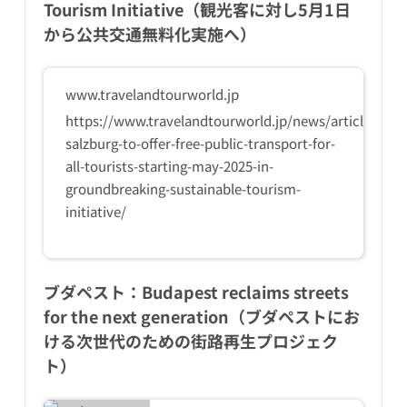
Tourism Initiative（観光客に対し5月1日
から公共交通無料化実施へ）
www.travelandtourworld.jp
https://www.travelandtourworld.jp/news/article/austr
salzburg-to-offer-free-public-transport-for-
all-tourists-starting-may-2025-in-
groundbreaking-sustainable-tourism-
initiative/
ブダペスト：Budapest reclaims streets
for the next generation（ブダペストにお
ける次世代のための街路再生プロジェク
ト）