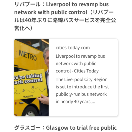
リバプール：Liverpool to revamp bus
network with public control（リバプー
ルは40年ぶりに路線バスサービスを完全公
営化へ）
cities-today.com
Liverpool to revamp bus
network with public
control - Cities Today
The Liverpool City Region
is set to introduce the first
publicly-run bus network
in nearly 40 years,...
グラスゴー：Glasgow to trial free public