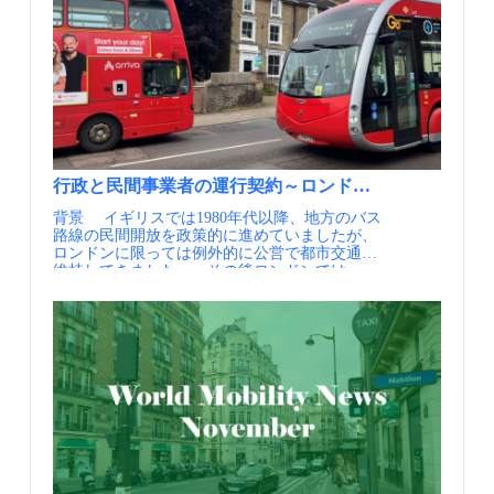
すリ・デザインの取組が、2017年から始まりま
ら最高速度を高く設定すると同時に、バス停で
地していることから、バスターミナルの再生は
した。 マンチェスターの交通ネットワークの概
は高い進入速度でもプラットフォームとの隙間
公共交通の機能強化にとどまらず、商業・公共
念図では、トラム・バス・アクティブモビリテ
を生じずに停車できることもガイドウェイ方式
施設も含めたまち全体の機能のアップデートに
ィ・郊外鉄道が一体のネットワークとして描か
のメリットであり、速達性とバリアフリーをよ
つながっています。また、マンチェスターの中
れている（出典①） 実施内容 2017年、グレ
り高いレベルで両立させることにつながってい
心部と郊外のバスターミナルを結ぶ路線や、郊
ーター・マンチェスター市長のビジョンとし
ます。 マンチェスターへのアクセスが高められ
外バスターミナル同士を結ぶ路線は、Bee
て、マルチモーダルの交通サービスを「Bee
ただけではなく、路線のブランディングと住環
Networkへの統合以降サービスレベルを向上さ
Network」という単一のブランドに統合し、移
境への貢献により、沿線住宅地の価値向上に貢
せており、日中でも12分以下という高頻度で運
動を変革するリ・デザインの取組が打ち出され
献しています。 これまで自動車で通勤していた
行されています。 曲線を描いた屋根とガラス張
ました。その第一歩は自転車ネットワークの整
層に訴求するブランディングとして、革張りの
りの開放的な待合室が特徴的な、マンチェスタ
備でしたが、ほどなくしてバス、Metrolinkにも
シートやテーブル付きコンパートメント座席な
ー郊外のバスターミナル（出典①） 実施内容
行政と民間事業者の運行契約～ロンドンのフランチャイ
リ・デザインの対象が拡大されました。Bee
どで他のバスと差別化を図るプレミアム戦略が
マンチェスター郊外の多くの街に、Bus
Networkを構成するバス、Metrolink、シェアサ
背景 イギリスでは1980年代以降、地方のバス
とられました。これにより自動車を持たない若
StationあるいはInterchangeと呼ばれるバスター
イクルは、すべて同じ黄色（レモンイエロー）
路線の民間開放を政策的に進めていましたが、
者など通勤通学といった通常のバス利用者層だ
ミナルが設置されています。一部はトラムの停
に塗られており、さらにBee Networkのロゴと、
ロンドンに限っては例外的に公営で都市交通を
けでなく、ホワイトカラー層の通勤にも使われ
留所の隣に立地しており、トラムとバスのシー
労働者の街マンチェスターを象徴するミツバチ
維持してきました。 その後ロンドンでは、
るようになりました。 緑あふれるMUPは沿線の
ムレスな乗換が可能であるほか、一部の結節点
のマークが入っています。このブランディング
1994年にフランチャイズ方式を導入し、運行業
新たな価値を生み出すことにもつながりまし
ではシェアモビリティやショップモビリティ1
により、公共が経営する、安定して信頼性の高
務を民間のバス事業者に委託する形式を取るよ
た。この空間は、歩行者、自転車などが利用で
も整備されています。これらのバスターミナル
いサービスであること、また自分たちの交通で
うになりました。路線やサービスレベル、運賃
きるだけではなく、乗馬にて通行することもで
はまだ地価が安かった時代に、中心部の開発と
あることを住民に印象付けています。 バスの
は引き続き公共管理で、市民目線からは統一的
きます。バス停への徒歩・自転車によるアクセ
併せて設置されたものが多く、結節点を中心に
統合においては、バスネットワークを行政の管
な公的サービスとして運行されていながら、入
スはもちろんのこと、緑と触れ合えるレクリエ
まちが形成されています。中には、公共施設の
理下に置くことで住民の移動に必要なサービス
札によって事業者間の健全な競争を取り入れて
ーション空間として、地域価値の向上に寄与し
移転で空いた、より便利な土地に移転した例も
を確保するべく、バスのフランチャイズ化が提
います。このバス事業や地下鉄など都市内の公
ています。 これらは市民の生活に大きな変化を
あります。 近年では、バスターミナルのリニ
言されました。2023年から3段階を経て、2025
共交通事業を一元的に経営する組織として
もたらしただけでなく、新たな住宅開発にもつ
ューアルも進められています。マンチェスター
年3月にグレーター・マンチェスター内の全て
TfL（Transport for London）を2000年に設立
ながり地域の発展を支えています。様々な形で
南部のStockportでは、2024年に住宅再開発とセ
のバス路線がフランチャイズ化され、バスと
し、現在に至っています。 一方、ロンドン以
地域に貢献したことで、ガイドウェイバスは地
ットで新しいバスターミナルが建設されまし
MetrolinkのBee Networkへの統合が完了しまし
外の地方都市では民間開放により一部の高需要
域のシンボル的存在としても親しまれていま
た。1億4000万ポンドが投じられた新しいバス
た。現在では、バスとMetrolinkでは運賃（初乗
路線へのサービスの集中と、定時性や乗務員の
す。 また、ガイドウェイバスの整備と併せて、
ターミナルは2層建てで、下層には19のバスバ