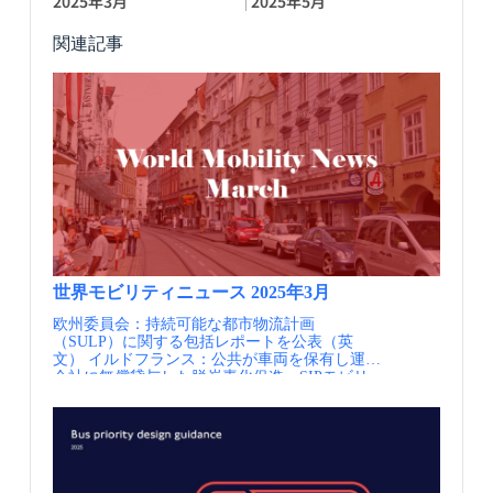
2025年3月
2025年5月
関連記事
世界モビリティニュース 2025年3月
欧州委員会：持続可能な都市物流計画
（SULP）に関する包括レポートを公表（英
文） イルドフランス：公共が車両を保有し運営
会社に無償貸与した脱炭素化促進、SIPモビリ
ティ知恵袋 パリ：ボトムアップによる官民デー
タ連携の取り組み、SIPモビリティ知恵袋 パ
リ：バス車庫近代化と都市内物流ハブとの連携
による空間のリ・デザイン政策、SIPモビリテ
ィ知恵袋 パリ：大きく変わったパリのメトロの
料金システム パリ：パリ首都圏の無人地下鉄に