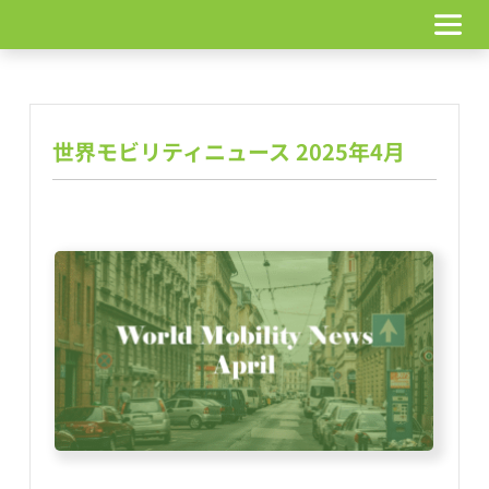
コ
ン
テ
ン
ツ
へ
世界モビリティニュース 2025年4月
ス
キ
ッ
プ