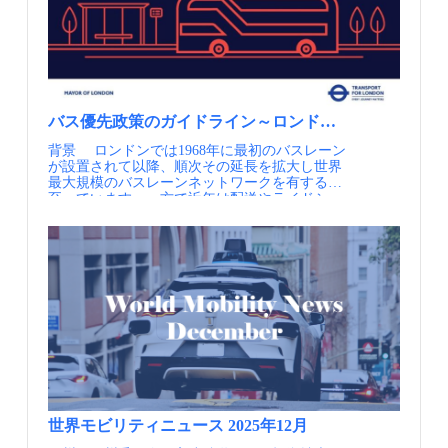
よるリ・デザイン、SIPモビリティ知恵袋 ドイ
ツ：ドイツ連邦デジタル・交通省（BMDV）
は、連邦内閣が「徒歩交通戦略」を承認（英
文） ドイツ：ルフトハンザとドイツ鉄道、連携
拡大 独26都市のシティチケットを追加 ハンブ
ルグ：脱炭素化を推進するモビリティハブの取
り組み、SIPモビリティ知恵袋 ベルリン：リア
ルとバーチャルが連動した次世代の都市交通の
バス優先政策のガイドライン～ロンドン市交通局2025
リ・デザイン戦略 MaaSアライアンス：企業向
けMaaSのホワイトペーパーを公開（英文） オ
背景 ロンドンでは1968年に最初のバスレーン
ーストリア：スターアライアンスとオーストリ
が設置されて以降、順次その延長を拡大し世界
ア連邦鉄道、インターモーダル接続を強化 情報
最大規模のバスレーンネットワークを有するに
提供元：一般社団法人日本モビリティ・マネジ
至っています。一方で近年は配送やライドシェ
メント会議 定期的にメールでの情報提供を希望
アの増加による渋滞の悪化が指摘されており、
される方はJCOMMのWebページより、JCOMM
継続的なバスレーン整備の取り組みにもかかわ
メーリングリストへの登録を行ってください。
らず、バスの平均走行速度が低下していまし
JCOMMメーリングリスト配信内容・JCOMMニ
た。そしてこれは、バス利用者の減少に影響し
ューズレター（年4回） 日本のMMの実務と研
ていると考えられていました。 2016年、かつ
究に関わる様々な情報交換を支援することを目
て国政の運輸大臣でもあったサディク・カーン
的として、 一般社団法人 日本モビリティ・マ
氏（父親はバスの運転士）がロンドンの新市長
ネジメント会議より配信するニューズレターで
に当選すると、ロンドンの都市交通政策の方針
す。・MM関連ニュース（毎月） 国内外のMM
を定めた、Mayor’s Transport Strategy（MTS）を
関連の最新情報を一覧にしてお届けします。・
策定し、2018年にこれを公表しました。MTSは
MM関連情報（不定期） 皆様よりいただいた
都市交通や道路空間全体を対象としています
関連イベント等の情報を配信します。・JCOMM
が、バスについても言及されており、バスレー
関連情報 毎年開催しているJCOMMの大会情報
ンの整備を推進することで信頼性の高いバスネ
や参加情報をいち早くお届けします。
ットワークの拡充や、環境へ優しい交通体系の
世界モビリティニュース 2025年12月
サポート、都市の開発と成長の後押しすること