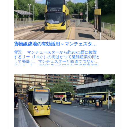
知恵袋 アリゾナ州チャンドラー：アリゾナ州、
的として、 一般社団法人 日本モビリティ・マ
よりかしこく使い分けられるようにしていま
Waymoの自動運転車を地域交通として導入 ハワ
ネジメント会議より配信するニューズレターで
す。 車両の塗装を変える、統一のロゴを制定し
イ：ホノルル、自動運転システム「スカイライ
す。・MM関連ニュース（毎月） 国内外のMM
停留所や車両に表示する、といったブランディ
ン」の2期区間を開業 フランス：国内の
関連の最新情報を一覧にしてお届けします。・
ングの戦略により、特別なサービスであること
BRT（BHNS）のデータベースを更新
MM関連情報（不定期） 皆様よりいただいた
を利用者にわかりやすく伝える工夫がされてい
（CEREMA) ノルウェー：中国製EVバスに重大
関連イベント等の情報を配信します。・JCOMM
ます。 最新のSL4系統は2025年4月に開通した
な欠陥、メーカーによる乗っ取り可能 ノルウェ
関連情報 毎年開催しているJCOMMの大会情報
Silvertown tunnelを経由し、新都心Canary Wharf
ー公共交通機関運営会社 米国：ライドシェアに
や参加情報をいち早くお届けします。
と鉄道のない郊外を直接結んでいる 【資料・参
対する課税措置、SIPモビリティ知恵袋 米国：
考情報】 ①Impacts of 2020 Low Traffic
エクイティ（Equity）の視点からの交通政策、
Neighbourhoods in London on Road Traffic
貨物線跡地の有効活用～マンチェスターのガイドウェイ
SIPモビリティ知恵袋 情報提供元：一般社団法
Injuries（Transport Findings, 2021.7.23)
背景 マンチェースターから約20km西に位置
人日本モビリティ・マネジメント会議 定期的に
するリー（Leigh）の街はかつて繊維産業の街と
メールでの情報提供を希望される方はJCOMMの
して発展し、マンチェスターと鉄道でつながっ
Webページより、JCOMMメーリングリストへの
ていました。1960年代の全国的な不採算路線削
登録を行ってください。 JCOMMメーリングリ
減の流れの中で、この地域の路線も廃止される
スト配信内容・JCOMMニューズレター（年4
と、リーは鉄道の無い都市として英国最大のも
回） 日本のMMの実務と研究に関わる様々な
のとなりました。 リーはマンチェスターへの
情報交換を支援することを目的として、 一般
通勤圏でもあり、鉄道がなくなると近隣都市の
社団法人 日本モビリティ・マネジメント会議よ
駅へバスを利用するか、渋滞のリスクのある自
り配信するニューズレターです。・MM関連ニ
動車を利用するほかありませんでした。この状
ュース（毎月） 国内外のMM関連の最新情報
況の中で1990年代ごろからガイドウェイバス構
を一覧にしてお届けします。・MM関連情報
想の議論が始まり、2000年ごろから具体的な整
（不定期） 皆様よりいただいた関連イベント
備に向けて調査や手続きが行われました。 実施
等の情報を配信します。・JCOMM関連情報 毎
内容 2016年にマンチェスター～リー間及びマ
年開催しているJCOMMの大会情報や参加情報を
ンチェスター～アザートン間を結ぶ2つの新た
いち早くお届けします。
なバス系統（V1及びV2系統）が開業しました。
これらの系統は、リーからニューアースまで間