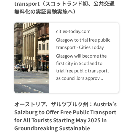
transport（スコットランド初、公共交通
無料化の実証実験実施へ）
cities-today.com
Glasgow to trial free public
transport - Cities Today
Glasgow will become the
first city in Scotland to
trial free public transport,
as councillors approv...
オーストリア、ザルツブルク州：Austria’s
Salzburg to Offer Free Public Transport
for All Tourists Starting May 2025 in
Groundbreaking Sustainable