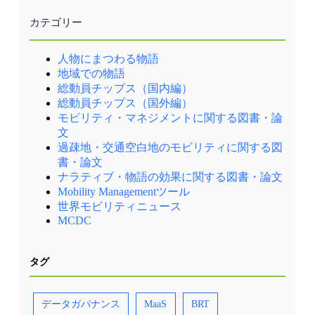
ュース（毎月） 国内外のMM関連の最新情報
ちなかにも至る所にミツバチが描かれている
典①） ポイント ロンドン以外の地方都市にお
外拠点への放射方向だけでなく、郊外拠点同士
を一覧にしてお届けします。・MM関連情報
（出典②） 交通戦略では2040年までに公共交通
ける民間のバス事業では利用状況がサービスレ
を結ぶ環状方向にも広がっている 出典② 出典
カテゴリー
（不定期） 皆様よりいただいた関連イベント
とアクティブトラベルの分担率を50%とする目
ベルに直結するため、高収益路線にサービスが
③ ポイント バスターミナルを中心に街が形成
等の情報を配信します。・JCOMM関連情報 毎
標を打ち出し、マイカーと公共交通の「ライト
集中する状況や定時性等の品質低下の状況が各
されていることで、行政、医療、買物などの日
年開催しているJCOMMの大会情報や参加情報を
ミックス」（かしこい再配分）に取り組んでい
地で散見されましたが、ロンドンではフランチ
常生活に不可欠な機能に、公共交通でアクセス
人物にまつわる物語
いち早くお届けします。
る（出典③） ポイント 運賃や情報が運行会社
ャイズ方式により、行政が経営リスクを取りな
しやすい環境が構築されています。 また、バス
ごとに異なっていたことでサービスレベルが低
がら、都市全体でサービスレベルの維持とバラ
ターミナルの外観はシンボリックなデザインと
地域での物語
下していたバスサービスについて、行政の介入
ンスの確保が可能となりました。 ロンドン以外
し、かつBee Networkの黄色いミツバチのサイン
総動員チップス（国内編）
によってコントロールすることで、改善に成功
の英国の諸都市では民間開放によりバス利用者
が大きく掲示されています。これにより、バス
総動員チップス（国外編）
しました。 グレーター・マンチェスターは10の
が減少していましたが、ロンドンでは利用者数
ターミナルであることが一目でわかるようにな
Council（地方自治体）で構成されており、
は増加傾向にありました。ロンドンでの成功
っています。 Stockport Interchangeの再開発にあ
モビリティ・マネジメントに関する図書・論
Councilごとに意見も異なっていましたが、市長
は、地方都市でフランチャイズ方式を導入する
たり、地元行政は鉄道・バス・アクティブモビ
文
が意見をまとめあげました。また、バスのフラ
ためのバスサービス法制定につながり、2023年
リティといった環境にやさしい多様な交通を選
過疎地・交通空白地のモビリティに関する図
ンチャイズ化にも事業者から多くの反対があり
にマンチェスターでフランチャイズ方式が始ま
択できるように集約すること、また新しい住宅
ましたが、市長及び交通局職員が、明確なビジ
ったのを皮切りに、現在では多くの都市でロン
やイベントスペースとして活用できる緑地空間
書・論文
ョン、事業者にとってのメリットを提示し、時
ドンを参考にしたフランチャイズ方式の導入が
を供給し、アクティビティの中心とすることを
ナラティブ・物語の効果に関する図書・論文
間をかけて交渉することで解決しました。 英国
検討されています。 また、ロンドンではフラン
目指しました。それだけでなく、行政は政府の
Mobility Managementツール
では税金の多くが中央政府に集約されるため、
チャイズ方式で一体化されたバスネットワーク
支援も得ながら多くの投資を行い、金銭面でも
世界モビリティニュース
運賃値下げや車両更新等にかかる財源の確保が
と、地下鉄などその他の公共交通を経営するた
積極的に関与しました。 中心部と郊外拠点、ま
課題でした。そこで、輸送資源を統合すること
め、TfLという巨大な交通事業者が誕生しまし
た郊外拠点同士を結ぶバスは、待たずに乗れる
MCDC
に対する投資が都市のビジョンの実現につなが
た。TfLの誕生により、バス車両の開発や、オ
水準の高頻度で運行しており、郊外から中心部
るという公共の利益をアピールすることで、政
イスターカードの導入など、交通NW形成・経
へのおでかけだけでなく、郊外のほかの街へお
府からの補助を引き出しました。 TfGMのオフ
営に留まらない大型プロジェクトやデータに基
でかけする際にも公共交通を利用しやすい環境
タグ
ィス内にはコントロールセンターが設置されて
づく健全な経営を推進することが可能となりま
が整っています。 Stockport Interchangeには24系
おり、停留所の防犯カメラ映像やバス・トラム
した。 TfLが都市の公共交通全体を運営するこ
統が接続し、時刻表は系統毎にQR確認（左）と
の運行状況を直ちに把握できるよう近代化が急
とで、都市の公共交通が民主的に改善されてい
紙版（右）で誰も取り残さない工夫がされてい
速に進んでいます。 フランチャイズ化だけでな
くことも特徴です。例えば、郊外の環状路線
る（出典①） 【資料・参考情報】 ①IBS撮影
データガバナンス
MaaS
BRT
く、運賃の低廉化など、マンチェスターの取組
（スーパーループ）の導入、運賃を一定に据え
②Greater Manchester’s new bus network - with