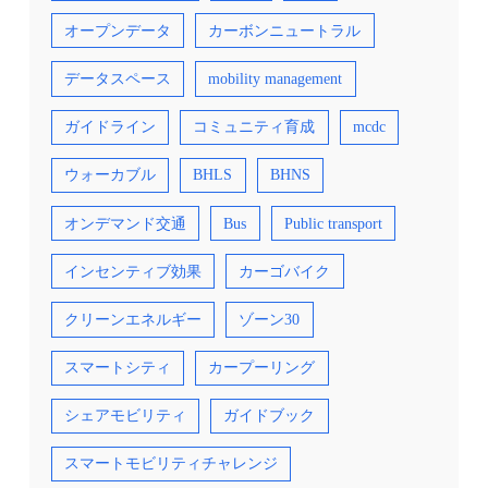
の多くは、公共交通が市民に広く利用されてい
置く運賃政策などは、市長選の争点の一つにも
£1.50 ‘hopper fares’, 70-minute routes and a re-
るロンドンを参考にしていることが示されてい
なった政策です。後者は現市長のサディク・カ
think on evening and Sunday services（2021.10.28
オープンデータ
カーボンニュートラル
ます。近年ではマンチェスターの成功例から、
ーンによって掲げられた選挙公約で、当選した
Manchester Evening News） ③New Bee Network
バスサービスを行政主導に戻す都市や、フラン
2016年から実施され、バスとトラムの運賃は
map reveals high frequency bus and tram routes
チャイズ化を検討する動きが国内他都市にも広
2025年現在も変わっていません。選挙によって
together for the first (2025.3.15 TfGM) ④Greater
データスペース
mobility management
がっており、英国内では優れた先進事例に学ぶ
市民から公共交通のあり方が注目されること
Manchester Transport Strategy 2040（2021.1
好循環が続いています。 TfGMのオフィス内に
も、高度に発達したロンドンンの公共交通を支
TfGM）
ガイドライン
コミュニティ育成
mcdc
設けられたコントロールセンターでは、市内を
えていると言えるでしょう。 ロンドンでは、公
走るバスやトラムの状況が常にモニタリングさ
共交通へのアクセシビリティの高いエリアが郊
れている 出典② 【資料・参考情報】 ①Future
外部でも確保されていることが可視化されてい
ウォーカブル
BHLS
BHNS
Transport Network（2019.6.24 Greater
るPublic transport access level (PTAL) in London,
Manchester Combined Authority） ②IBS撮影
autumn 2023.（出典②） 【資料・参考情報】
③Greater Manchester Transport Strategy
①London’s Bus Contracting and Tendering Process,
オンデマンド交通
Bus
Public transport
2040（2021.1 TfGM） ④牧村和彦（2022）：
Transport for London ②Travel in London 2024
公共交通は誰のものか？ 議論のヒマ無し、官民
Annual overview, Transport for London
連携「競争から共創」急げ、メルクマール、
インセンティブ効果
カーゴバイク
2022年5月11日
クリーンエネルギー
ゾーン30
スマートシティ
カープーリング
シェアモビリティ
ガイドブック
スマートモビリティチャレンジ