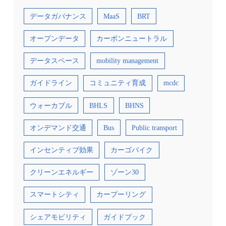
とで、都市の公共交通が民主的に改善されてい
くことも特徴です。例えば、郊外の環状路線
データガバナンス
MaaS
BRT
（スーパーループ）の導入、運賃を一定に据え
置く運賃政策などは、市長選の争点の一つにも
なった政策です。後者は現市長のサディク・カ
オープンデータ
カーボンニュートラル
ーンによって掲げられた選挙公約で、当選した
2016年から実施され、バスとトラムの運賃は
2025年現在も変わっていません。選挙によって
データスペース
mobility management
市民から公共交通のあり方が注目されること
も、高度に発達したロンドンンの公共交通を支
ガイドライン
コミュニティ育成
mcdc
えていると言えるでしょう。 ロンドンでは、公
共交通へのアクセシビリティの高いエリアが郊
外部でも確保されていることが可視化されてい
ウォーカブル
BHLS
BHNS
るPublic transport access level (PTAL) in London,
autumn 2023.（出典②） 【資料・参考情報】
①London’s Bus Contracting and Tendering Process,
オンデマンド交通
Bus
Public transport
Transport for London ②Travel in London 2024
Annual overview, Transport for London
インセンティブ効果
カーゴバイク
クリーンエネルギー
ゾーン30
スマートシティ
カープーリング
シェアモビリティ
ガイドブック