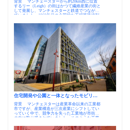
背景 マンチェースターから約20km西に位置
イツのモビリティデータスペース 情報提供元：
するリー（Leigh）の街はかつて繊維産業の街と
一般社団法人日本モビリティ・マネジメント会
して発展し、マンチェスターと鉄道でつながっ
議 定期的にメールでの情報提供を希望される方
ていました。1960年代の全国的な不採算路線削
はJCOMMのWebページより、JCOMMメーリン
減の流れの中で、この地域の路線も廃止される
グリストへの登録を行ってください。 JCOMM
と、リーは鉄道の無い都市として英国最大のも
メーリングリスト配信内容・JCOMMニューズレ
のとなりました。 リーはマンチェスターへの
ター（年4回） 日本のMMの実務と研究に関わ
通勤圏でもあり、鉄道がなくなると近隣都市の
る様々な情報交換を支援することを目的とし
駅へバスを利用するか、渋滞のリスクのある自
て、 一般社団法人 日本モビリティ・マネジメ
動車を利用するほかありませんでした。この状
ント会議より配信するニューズレターです。・
況の中で1990年代ごろからガイドウェイバス構
MM関連ニュース（毎月） 国内外のMM関連の
想の議論が始まり、2000年ごろから具体的な整
最新情報を一覧にしてお届けします。・MM関
備に向けて調査や手続きが行われました。 実施
連情報（不定期） 皆様よりいただいた関連イ
内容 2016年にマンチェスター～リー間及びマ
ベント等の情報を配信します。・JCOMM関連情
ンチェスター～アザートン間を結ぶ2つの新た
報 毎年開催しているJCOMMの大会情報や参加
なバス系統（V1及びV2系統）が開業しました。
情報をいち早くお届けします。
これらの系統は、リーからニューアースまで間
の7kmでガイドウェイ方式の専用区間を走行
し、残りの14kmの区間のうち多くの部分でバス
レーンが整備された区間を走行します。V1が1
時間に4本、V2が同2本の頻度で運行され、重複
住宅開発や公園と一体となったモビリティハブ～マンチ
する区間では1時間に6本となり、マンチェスタ
ー中心部からリーのバスターミナルまで約45分
背景 マンチェスターは産業革命以来の工業都
で結び、鉄道に劣らない利便性が確保されてい
市ですが、産業構造が三次産業にシフトしてい
ます。これまで最大で90分を要していたリーと
っていく中で、競争力を失った工業地が市街地
マンチェスターの間の移動が大きく改善されま
の中に取り残されていました。そのような工業
した。 ガイドウェイ区間の整備はかつての鉄
地のひとつとしてマンチェスターの中心部に近
道用地を利用することで、新たな用地取得を行
くにあるアンコーツは、かつてはコットン工場