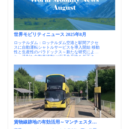
未来を描く共創プロジェクト Googleマップで欧
州内の移動、燃費の良いルート選択で排出量削
減を支援、自転車ルートは交通量や坂道の把握
も 情報提供元：一般社団法人日本モビリティ・
マネジメント会議 定期的にメールでの情報提供
を希望される方はJCOMMのWebページより、
JCOMMメーリングリストへの登録を行ってくだ
さい。 JCOMMメーリングリスト配信内容・
世界モビリティニュース 2025年8月
JCOMMニューズレター（年4回） 日本のMM
ロッテルダム：ロッテルダム空港と駅間アクセ
の実務と研究に関わる様々な情報交換を支援す
スに自動運転シャトルサービスを導入開始 移動
ることを目的として、 一般社団法人 日本モビ
性と生産性のパラドックス～新たな研究による
リティ・マネジメント会議より配信するニュー
と、過剰な自動車移動は経済生産性を低下さ
ズレターです。・MM関連ニュース（毎月）
せ、移動の制限は生産性を高めることが示され
国内外のMM関連の最新情報を一覧にしてお届
ています シカゴ：鉄道駅とバス路線付近の駐車
けします。・MM関連情報（不定期） 皆様よ
附置義務規制を全面的に廃止し、手続きを大幅
りいただいた関連イベント等の情報を配信しま
簡素化へ 英国：車依存と孤独の間に相関関係が
す。・JCOMM関連情報 毎年開催している
あることが最近の研究で判明Britons lacking good
JCOMMの大会情報や参加情報をいち早くお届け
public transport more likely to feel lonely, UKstudy
します。
finds バルセロナ：Healthy Streets Index（健康な
街路と不健全な街路を可視化） ニュージーラン
ド：ニュージーランドの道路利用者課金、2027
年に開始へ スペイン：クルマ依存からの脱却
スペイン地方都市が環境投資で激変できたワケ
スイス：ジュネーブ州、バス・路面電車を13日
のみ無料に オゾン濃度が急増 ハンブルグ：手
ぶらでチケット、タッチ不要の究極の移動サー
貨物線跡地の有効活用～マンチェスターのガイドウェイ
ビス ドイツ：地域版の官民データ連携基盤、ド