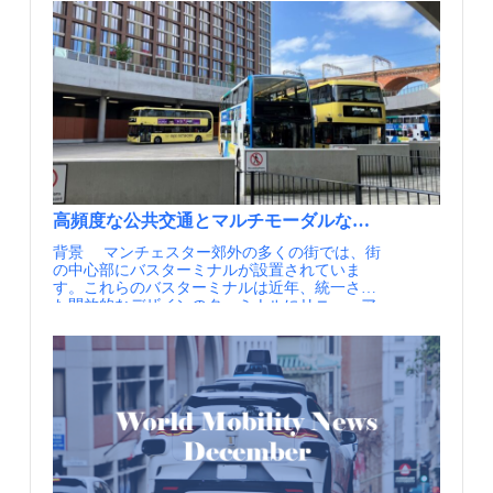
ーズに段差なく正着（出典②） マンチェスター
－燃料高騰、車の代替手段へ－ アイルランド：
設置や、車道の幅を狭くする等のハード対策に
ており、モビリティと日常生活をつなぐ場とし
バス優先プログラムの整備路線（出典③） 【資
アクティブ・トラベルの普及により、アイルラ
より、通過交通の進入を抑制している LTNはロ
てデザインされています。 ■建物一階にはサイ
料・参考情報】 ①Improving bus connections
ンドの道路から毎日最大66万台の車が減ってい
ンドン市の広範囲に導入されており、コロナ禍
クルハブやカフェが配置されている（出典②）
between Leigh, Salford and Manchester, TfGM,
ることが判明 ニューヨーク：車のない街で環境
の2020年には導入が急拡大した（図中紫色の地
宅配ロッカーも併設（出典③） ポイント 2014
Dec. 2011 に加筆 ②IBS撮影 ③Cross City Bus
を体感 NYC全域で４月25日、「Car-Free Earth
域が2020年以降の導入地域） 実施内容 LTN
年に策定されたNDFでは駐車場への考え方が示
Package and Busway Programme Monitoring and
Day」開催 ドイツ：ドイツチケット（国内公共
の導入効果については、近年様々なレポートが
されており、街路環境全体との一体化を図るこ
Evaluation Early Findings Report, TfGM, July
交通乗り放題チケット）の2024-2026の評価結果
公表されています。 交通事故負傷者の減少ウォ
とや、電気自動車の充電、自転車駐輪場の設置
2020 に加筆
を公表Deutschlandticket wirkt ? mehr Potenzial
ルサム・フォレストへのLTN導入前後で、区域
が必要であると述べられています。さらに、自
vorhanden ベルギー：市街地全域の速度抑制・
内の交通事故負傷者数が3分の1に減少しまし
転車に対しては、シャワー、更衣室、自転車レ
空間再構成による人中心のまちづくり 欧州：欧
た。また、2020年に導入されたLTN内全体の負
ンタルなどの必要性まで指摘されていました。
州の都市レベルでの産官学の連携組織とその役
傷者数も、ロンドンの他の地域と比較して半減
アンコーツモビリティハブはこの考え方を具体
割、POLIS NETWORK（ポリス） 米国：ワシン
しており、歩行者の負傷リスクが大幅に減少し
化したものといえるでしょう。 Poland Street 地
トンD.C.交通局（DDOT）が自動運転車政策に
たといえます。 自動車交通量の減少11行政区
区のコンセプトは、生活を支え、地域を讃える
高頻度な公共交通とマルチモーダルな結節点で形成され
関する報告書を発表 情報提供元：一般社団法人
587箇所のLTNについて、導入前後の交通量を比
公共空間を有する持続可能なコミュニティを創
日本モビリティ・マネジメント会議 定期的にメ
較した結果、LTN区域内では自動車交通量が大
背景 マンチェスター郊外の多くの街では、街
出することです。このコンセプトの中心的役割
ールでの情報提供を希望される方はJCOMMの
幅に減少していました。 NO2（二酸化窒素）濃
の中心部にバスターミナルが設置されていま
を果たすのはモビリティハブに隣接するアンコ
Webページより、JCOMMメーリングリストへの
度の減少キャノンベリー・イースト、クラーケ
す。これらのバスターミナルは近年、統一され
ーツグリーンと呼ばれる1,370㎡の公園及びそこ
登録を行ってください。 JCOMMメーリングリ
ンウェル、セント・ピーターズの3つのLTNとそ
た開放的なデザインのターミナルにリニューア
に接続する歩行者ネットワークです。これによ
スト配信内容・JCOMMニューズレター（年4
の周辺地域で、LTN導入前後の大気質の変化を
ルされているほか、一部のバスターミナル周辺
りパブリックスペースを拡大するとともに居住
回） 日本のMMの実務と研究に関わる様々な
分析した結果、LTNエリア内ではNO2の濃度が
では大規模な再開発も行われています。 バス
環境の高質化、コミュニティライフの改善、都
情報交換を支援することを目的として、 一般
5.7％、境界エリアでは8.9％減少していまし
ターミナルの周辺には商業施設や公共施設が立
市構造とのつながりの強化を図っています。モ
社団法人 日本モビリティ・マネジメント会議よ
た。 住民の交通手段の転換ランベス地区におけ
地していることから、バスターミナルの再生は
ビリティハブのデザインにおいてもアンコーツ
り配信するニューズレターです。・MM関連ニ
るLTNの導入後、LTN内の住民の1年間の平均運
公共交通の機能強化にとどまらず、商業・公共
グリーンとの関係性が強く意識されており、緑
ュース（毎月） 国内外のMM関連の最新情報
転距離が0.7km/日減少した一方、ランベス地区
施設も含めたまち全体の機能のアップデートに
道と一体となったデザインやアンコーツグリー
を一覧にしてお届けします。・MM関連情報
のほかの地区の住民の年平均運転距離は0.6km/
つながっています。また、マンチェスターの中
ンを見渡すカフェなどに利用できる商用スペー
（不定期） 皆様よりいただいた関連イベント
日増加していました。 LTN導入地域では外周道
心部と郊外のバスターミナルを結ぶ路線や、郊
スが確保されています。 モビリティの機能面か
等の情報を配信します。・JCOMM関連情報 毎
路やLTN未導入地域と比較してNO2濃度が低
外バスターミナル同士を結ぶ路線は、Bee
らもこのコンセプトを支えるため、居住空間か
年開催しているJCOMMの大会情報や参加情報を
く、大気質が改善していることが示されている
Networkへの統合以降サービスレベルを向上さ
ら駐車場や車動線を分離し、移動を自動車から