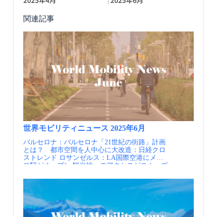
2025年4月
2025年6月
関連記事
世界モビリティニュース 2025年6月
バルセロナ：バルセロナ「21世紀の街路」計画
とは？ 都市空間を人中心に大改造：日経クロ
ストレンド ロサンゼルス：LA国際空港にメト
ロ駅がオープン 観光地へのアクセスがスムーズ
に オーストリア：消えゆく危機に瀕するローカ
ル線・地方バス、復活のカギは？「縦割り」を
打破したオーストリア式制度が使えるワケ イタ
リア：日立 イタリアで路面電車を建設 契約
金額は約542億円 コンゴ：大学生ら共に創る新
しいバス停が誕生 キンシャサ市のモビリティの