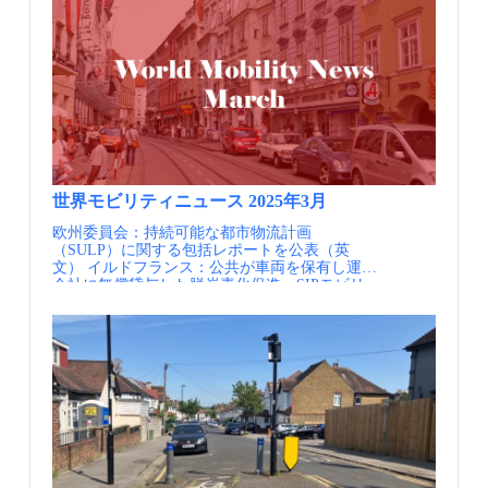
わず、迅速に整備することが可能となりまし
と倉庫による地区で、他の地区と同様に産業の
た。あわせてガイドウェイ区間に並行して歩行
空洞化と人口減に陥りました。地区が荒廃して
者、自転車、馬などで利用できるマルチユーザ
いく中で20世紀終盤に産業遺産を生かしたまち
ーパス（MUP)を整備することで、地域のウェ
づくりの機運が高まり、隣接するニューイズリ
ルビーイングの向上にも貢献しています。 路線
ントン地区と併せたおよそ800m四方のエリア
の多くの区間でバスが優先的に走行できる工夫
で、歴史的建築物を活用した再開発が始まりま
がされている（出典①） 鉄道用地を活用したガ
した。このアンコーツ再開発はアーバンヴィレ
イドウェイ軌道とMUP（出典②） ポイント こ
ッジ運動と呼ばれる1990年代以降英国各地の市
れまで渋滞や不便な乗り換えを強いられていた
街地再生に影響を与えた考え方に大きく影響を
リーでは、専用空間を他の交通に邪魔されずに
受けています。アーバンビレッジは「適切なサ
快適かつ安定して運行できるガイドウェイバス
イズ」「機能のミックス」「多様な住宅タイ
方式が選択されました。ガイドウェイ方式同様
プ、所有形態、様々な社会階層の共生」「歩行
世界モビリティニュース 2025年3月
他の車両を排除できる一般的なバス専用道方式
者に優しい環境とデザインの質の向上」「アー
と比較して、同等の整備コストながらも道路の
欧州委員会：持続可能な都市物流計画
バンビレッジが隣接した多核ネットワークの都
技術基準に沿った幅員の確保が不要なことが、
（SULP）に関する包括レポートを公表（英
市構造」を基本的なコンセプトとしています。
マルチユーザーパス（MUP）も同時整備する本
文） イルドフランス：公共が車両を保有し運営
交通の観点からは徒歩、自転車、公共交通を優
計画に適していました。さらに小さい幅員なが
会社に無償貸与した脱炭素化促進、SIPモビリ
先する考え方が示され、自動車交通と大気汚染
ら最高速度を高く設定すると同時に、バス停で
ティ知恵袋 パリ：ボトムアップによる官民デー
を抑制することとされています。 アンコーツ
は高い進入速度でもプラットフォームとの隙間
タ連携の取り組み、SIPモビリティ知恵袋 パ
においてもこの考え方に基づき、自動車に過度
を生じずに停車できることもガイドウェイ方式
リ：バス車庫近代化と都市内物流ハブとの連携
に依存しない地区としてデザインされていま
のメリットであり、速達性とバリアフリーをよ
による空間のリ・デザイン政策、SIPモビリテ
す。近年では2014年に開発のビジョンが
り高いレベルで両立させることにつながってい
ィ知恵袋 パリ：大きく変わったパリのメトロの
Neighborhood Development Framework（NDF）と
ます。 マンチェスターへのアクセスが高められ
料金システム パリ：パリ首都圏の無人地下鉄に
して規定され、交通の観点からもコンセプトが
ただけではなく、路線のブランディングと住環
よるリ・デザイン、SIPモビリティ知恵袋 ドイ
示されています。NDFの策定に続いて、構成エ
境への貢献により、沿線住宅地の価値向上に貢
ツ：ドイツ連邦デジタル・交通省（BMDV）
リアの一つであるPoland Street地区版の詳細NDF
献しています。 これまで自動車で通勤していた
は、連邦内閣が「徒歩交通戦略」を承認（英
が策定されました。このNDFにおいては街区、
層に訴求するブランディングとして、革張りの
文） ドイツ：ルフトハンザとドイツ鉄道、連携
街路レベルの役割、方向性が多層的に検討さ
シートやテーブル付きコンパートメント座席な
拡大 独26都市のシティチケットを追加 ハンブ
れ、その中で地区内の交通量を抑制と持続的な