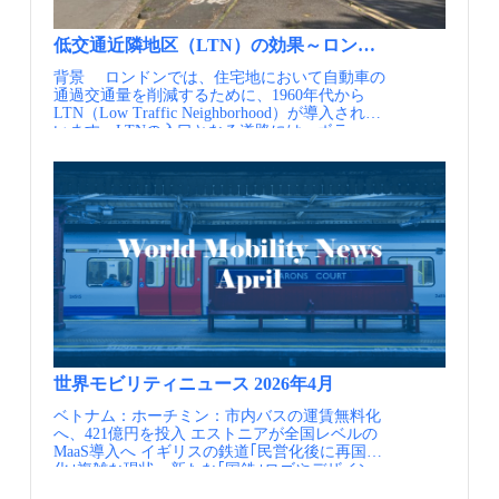
どで他のバスと差別化を図るプレミアム戦略が
ルグ：脱炭素化を推進するモビリティハブの取
移動を促進するためにアンコーツモビリティハ
とられました。これにより自動車を持たない若
り組み、SIPモビリティ知恵袋 ベルリン：リア
ブが計画されました。 先行開発エリアの様子
者など通勤通学といった通常のバス利用者層だ
ルとバーチャルが連動した次世代の都市交通の
（左からHalle St Peter’s, The Cutting Square, New
低交通近隣地区（LTN）の効果～ロンドンの150以上
けでなく、ホワイトカラー層の通勤にも使われ
リ・デザイン戦略 MaaSアライアンス：企業向
Islington Marina・出典①） 実施内容 アンコー
るようになりました。 緑あふれるMUPは沿線の
背景 ロンドンでは、住宅地において自動車の
けMaaSのホワイトペーパーを公開（英文） オ
ツ再開発の構成エリアの一つであるPoland Street
新たな価値を生み出すことにもつながりまし
通過交通量を削減するために、1960年代から
ーストリア：スターアライアンスとオーストリ
地区では、アブダビアーバングループの出資に
た。この空間は、歩行者、自転車などが利用で
LTN（Low Traffic Neighborhood）が導入されて
ア連邦鉄道、インターモーダル接続を強化 情報
よる新規住宅が400戸計画され、その住民のた
きるだけではなく、乗馬にて通行することもで
います。LTNの入口となる道路には、ボラー
提供元：一般社団法人日本モビリティ・マネジ
めの駐車場及び付加的な機能を含めてアンコー
きます。バス停への徒歩・自転車によるアクセ
ド、柵、プランター、ハンプなどの障害物が設
メント会議 定期的にメールでの情報提供を希望
ツモビリティハブが計画されました。 アンコ
スはもちろんのこと、緑と触れ合えるレクリエ
置され、通過交通の進入を抑制しています。ま
される方はJCOMMのWebページより、JCOMM
ーツモビリティハブはアーバンヴィレッジの考
ーション空間として、地域価値の向上に寄与し
た、ナンバープレート認識カメラや道路標識に
メーリングリストへの登録を行ってください。
え方を実現するため、単なる居住者用の駐車場
ています。 これらは市民の生活に大きな変化を
より、LTNであることが明示されています。
JCOMMメーリングリスト配信内容・JCOMMニ
にとどまらない様々な機能を有しています。住
もたらしただけでなく、新たな住宅開発にもつ
LTNの導入は、まずロンドンに32ある自治区に
ューズレター（年4回） 日本のMMの実務と研
民および来客者用の駐車場を406台分確保しつ
ながり地域の発展を支えています。様々な形で
よって計画されます。自治区は交通量データや
究に関わる様々な情報交換を支援することを目
つ、車を所有しなくても住みやすい地域とする
地域に貢献したことで、ガイドウェイバスは地
地域住民の要望等に基づいて導入エリアを検討
的として、 一般社団法人 日本モビリティ・マ
ため、カーシェア車両の駐車スペースを30台分
域のシンボル的存在としても親しまれていま
し、短期間の実証実験や住民からの意見募集を
ネジメント会議より配信するニューズレターで
確保しています。同時に、地域のモビリティを
す。 また、ガイドウェイバスの整備と併せて、
経て導入を決定します。LTNの導入を含む徒歩
す。・MM関連ニュース（毎月） 国内外のMM
持続的なものとしていくことを狙い、150台分
地元行政当局により都市の幹線的なバス路線の
や自転車利用の推進に対しては、TfL（ロンド
関連の最新情報を一覧にしてお届けします。・
の駐輪スペース、自転車の利用を促進するため
サービス向上を図るため、「マンチェスターバ
ン市交通局）や政府の基金を活用することが可
MM関連情報（不定期） 皆様よりいただいた
のシェアサイクル、更衣室やメンテナンス場を
ス優先プログラム」が2012年から2017年に実施
能です。特にコロナ禍の2020年には、社会的距
関連イベント等の情報を配信します。・JCOMM
備えたサイクルハブを併設しています。また、
され、ガイドウェイバスもその一部として整備
離の確保や、公共交通機関の利用を減らすこ
関連情報 毎年開催しているJCOMMの大会情報
英国内最大規模となる102台分のEV充電機を設
されました。ガイドウェイ区間を利用してリー
と、歩行者や自転車利用者向けに道路空間を再
や参加情報をいち早くお届けします。
置するほか、400㎡を超える壁面緑化と400枚の
世界モビリティニュース 2026年4月
及びアザートンからマンチェスター中心部を経
編するために、既存の法律が改正され、自治体
ソーラーパネルによって二酸化炭素排出を抑
て王立病院まで至るV1及びV2系統はこのプログ
ベトナム：ホーチミン：市内バスの運賃無料化
はわずか7日前の通知だけでLTNを導入できるよ
え、持続的な地域づくりに向けた工夫がされて
ラムによる整備路線の多くの部分を通行しま
へ、421億円を投入 エストニアが全国レベルの
うになりました。この措置により、2020年5月
います。建物一階には先に述べたサイクルハブ
す。ガイドウェイバスの整備が都市の広い範囲
MaaS導入へ イギリスの鉄道｢民営化後に再国営
～翌年4月の1年間で72のLTNが追加導入され、
のほか、宅配ロッカーを設置して配送交通の削
のバスサービスの向上をリードした事例という
化｣複雑な現状 新たな｢国鉄｣ロゴやデザイン
ロンドンのLTN導入地域は大きく拡大しまし
減を図るなどの工夫もされています。あわせて
側面も有しています。 プラットフォームへスム
発表､見た目が先行 リトアニア、列車半額に
た。 LTNと外周道路の接続部では、ボラードの
地域のコミュニティに資するカフェなども備え