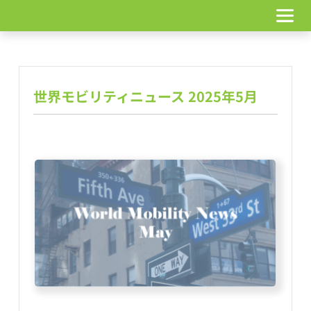
コ
ン
テ
ン
ツ
へ
世界モビリティニュース 2025年5月
ス
キ
ッ
プ