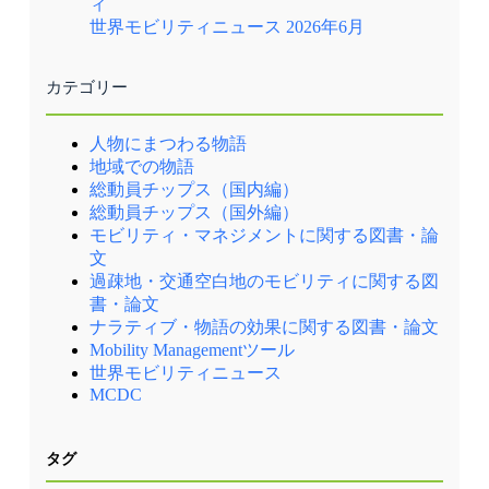
ィ
年間の契約を2年間延長することが可能となり
ます。 フランチャイズ方式における契約までの
世界モビリティニュース 2026年6月
プロセスはドキュメントで公表されている（出
典①） ポイント ロンドン以外の地方都市にお
ける民間のバス事業では利用状況がサービスレ
カテゴリー
ベルに直結するため、高収益路線にサービスが
集中する状況や定時性等の品質低下の状況が各
地で散見されましたが、ロンドンではフランチ
人物にまつわる物語
ャイズ方式により、行政が経営リスクを取りな
がら、都市全体でサービスレベルの維持とバラ
地域での物語
ンスの確保が可能となりました。 ロンドン以外
総動員チップス（国内編）
の英国の諸都市では民間開放によりバス利用者
総動員チップス（国外編）
が減少していましたが、ロンドンでは利用者数
は増加傾向にありました。ロンドンでの成功
モビリティ・マネジメントに関する図書・論
は、地方都市でフランチャイズ方式を導入する
文
ためのバスサービス法制定につながり、2023年
過疎地・交通空白地のモビリティに関する図
にマンチェスターでフランチャイズ方式が始ま
ったのを皮切りに、現在では多くの都市でロン
書・論文
ドンを参考にしたフランチャイズ方式の導入が
ナラティブ・物語の効果に関する図書・論文
検討されています。 また、ロンドンではフラン
Mobility Managementツール
チャイズ方式で一体化されたバスネットワーク
世界モビリティニュース
と、地下鉄などその他の公共交通を経営するた
め、TfLという巨大な交通事業者が誕生しまし
MCDC
た。TfLの誕生により、バス車両の開発や、オ
イスターカードの導入など、交通NW形成・経
営に留まらない大型プロジェクトやデータに基
タグ
づく健全な経営を推進することが可能となりま
した。 TfLが都市の公共交通全体を運営するこ