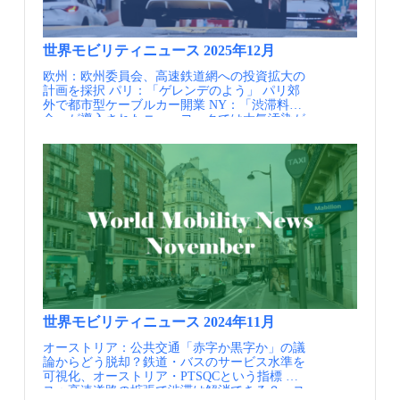
いち早くお届けします。
（出典③） 街頭犯罪の減少ウォルサム・フォレ
せており、日中でも12分以下という高頻度で運
徒歩や自転車などのアクティブトラベルへとリ
ストでは、LTN導入後3年で街頭犯罪が18%減少
行されています。 曲線を描いた屋根とガラス張
バランスする役割を担う考え方に基づいた仕様
しており、特に暴力犯罪と性犯罪が減少してい
りの開放的な待合室が特徴的な、マンチェスタ
となっています。単なるモビリティ機能の集約
ました。また、隣接地域で犯罪件数が増加する
ー郊外のバスターミナル（出典①） 実施内容
拠点としての機能にとどまらず、まちの中でモ
世界モビリティニュース 2025年12月
といった副作用も見られませんでした。一方
マンチェスター郊外の多くの街に、Bus
ビリティハブが取り得る立ち位置に新たな視点
欧州：欧州委員会、高速鉄道網への投資拡大の
で、LTN内の住民の自転車利用の増加を反映
StationあるいはInterchangeと呼ばれるバスター
を与えてくれる事例といえるでしょう。 モビリ
計画を採択 パリ：「ゲレンデのよう」 パリ郊
し、自転車窃盗の件数は有意に増加していまし
ミナルが設置されています。一部はトラムの停
ティハブはアンコーツグリーンに隣接し、アク
外で都市型ケーブルカー開業 NY：「渋滞料
た。 騒音の減少いくつかのLTN導入地域とその
留所の隣に立地しており、トラムとバスのシー
ティブトラベルへのリバランスの役割を担う モ
金」が導入されたニューヨークでは大気汚染が
他の地域で騒音の変化を計測した結果、ほぼす
ムレスな乗換が可能であるほか、一部の結節点
ビリティハブ周辺には緑豊かな空間が整備 モビ
著しく減少したことが判明 米国：ウェイモ、
べての場所でLTN導入後に騒音が減少していま
ではシェアモビリティやショップモビリティ1
リティハブに隣接して広大な緑地空間が確保さ
2025年に週45万回の移動と1400万回の乗車に急
した。また、LTN内の観測地点のすべてで、
も整備されています。これらのバスターミナル
れている 【資料・参考情報】 ①ANCOATS
増 欧州：欧州で車の大型化が社会問題に 駐車
LTN導入後に生物騒音が増加していました。 消
はまだ地価が安かった時代に、中心部の開発と
AND NEW ISLINGTON NDF CHARACTER
料金3倍や重量課税、自治体が規制強化 ロンド
防の緊急活動への影響に対する懸念の払しょく
併せて設置されたものが多く、結節点を中心に
AREA 3 - POLAND STREET ZONE, Manchester
ン：行政と民間事業者の運行契約～ロンドンの
LTNは自動車のアクセスを制限するため、緊急
まちが形成されています。中には、公共施設の
City Council, June 2020 ②Manchester City Coucil
フランチャイズ制度の知見～ ロンドン：バス優
サービスの対応時間が遅れる可能性が指摘され
移転で空いた、より便利な土地に移転した例も
Web Site ③IBS撮影
先政策のガイドライン～ロンドン市交通局2025
ていました。しかし、72のLTNで消防の緊急対
あります。 近年では、バスターミナルのリニ
年度最新版を読み解く～ 英国：低交通近隣地区
応時間を調査した結果、LTN内または境界道路
ューアルも進められています。マンチェスター
（LTN）の効果～ロンドンの150以上の成果レポ
での対応時間に影響があったという結果は見つ
南部のStockportでは、2024年に住宅再開発とセ
ートからの知見～ ロンドン：環状ネットワーク
かっていないという調査結果があります。 LTN
ットで新しいバスターミナルが建設されまし
を結ぶ新たなリ・デザインの挑戦～ロンドンの
の外では街頭犯罪件数が2015年を境に増加に転
た。1億4000万ポンドが投じられた新しいバス
スーパーループ～ マレーシア：LRT/MRT近接
じているのに対し、LTN内では街頭犯罪件数の
ターミナルは2層建てで、下層には19のバスバ
住宅で駐車場を減らす方針、建設費節約につな
低下傾向が継続している（出典⑤） ポイント
ースと待合所、チケット売り場、売店があり、
がる可能性 情報提供元：一般社団法人日本モビ
日本では、ゾーン30やゾーン30プラスの導入、
上層には鉄道駅や川沿いに接続する歩行空間と
世界モビリティニュース 2024年11月
リティ・マネジメント会議 定期的にメールでの
あるいは改正道路交通法における生活道路での
高層住宅のエントランスがあります。2025年6
オーストリア：公共交通「赤字か黒字か」の議
情報提供を希望される方はJCOMMのWebページ
30km/h規制といった施策が進められています
月には、トラムの乗り入れ計画が発表されまし
論からどう脱却？鉄道・バスのサービス水準を
より、JCOMMメーリングリストへの登録を行っ
が、これらの取組の主目的は安全性の向上であ
た。 鉄道用地を活用したガイドウェイ軌道と
可視化、オーストリア・PTSQCという指標 スイ
てください。 JCOMMメーリングリスト配信内
り、その評価も自動車交通量、平均速度、速度
MUP リニューアルされたStockport Interchange
ス：高速道路の拡張で渋滞は解消できる？ ス
容・JCOMMニューズレター（年4回） 日本の
超過車両の構成比など、自動車の挙動調査によ
は、広い待合空間を備えたバスターミナルと住