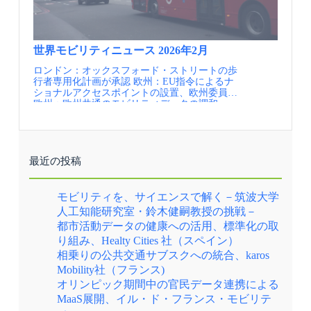
し、現在に至っています。 一方、ロンドン以
and Environment, 2022） ④The Impact of 2020
し、かつBee Networkの黄色いミツバチのサイン
外の地方都市では民間開放により一部の高需要
Low Traffic Neighbourhoods on Levels of Car/Van
が大きく掲示されています。これにより、バス
路線へのサービスの集中と、定時性や乗務員の
Driving among Residents: Findings from Lambeth,
ターミナルであることが一目でわかるようにな
対応などの面の品質が低下するといった、民間
London, UK.（Transport Findings, 2023.6.7)
っています。 Stockport Interchangeの再開発にあ
開放の副作用ともいうべき状況が各地でも問題
⑤The Impact of Introducing a Low Traffic
たり、地元行政は鉄道・バス・アクティブモビ
世界モビリティニュース 2026年2月
となってきました。このような実態を踏まえ、
Neighbourhood on Street Crime, in Waltham Forest,
リティといった環境にやさしい多様な交通を選
ロンドン：オックスフォード・ストリートの歩
2017年にはロンドン以外でもフランチャイズ方
London （Transport Findings, 2021.2.17) ⑥The
択できるように集約すること、また新しい住宅
行者専用化計画が承認 欧州：EU指令によるナ
式を可能とするバスサービス法が成立しロンド
impact of a low traffic neighbourhood intervention
やイベントスペースとして活用できる緑地空間
ショナルアクセスポイントの設置、欧州委員会
ン以外でも再びバスを公営化するための法整備
on urban noise measured with low-cost sensors in
を供給し、アクティビティの中心とすることを
欧州：欧州共通のモビリティデータの調和、
がなされました。その後2024年の政権交代で労
Oxford, UK. （Transportation Research Part D:
目指しました。それだけでなく、行政は政府の
NAPCORE ドイツ：国主導のモビリティデータ
働党政権となったことを契機に全国的にフラン
Transport and Environment, 2024） ⑦The Impact
支援も得ながら多くの投資を行い、金銭面でも
ポータルの構築、ドイツ連邦/BASt 情報提供
チャイズ方式の導入の機運が高まっています。
of 2020 Low Traffic Neighbourhoods on Fire
積極的に関与しました。 中心部と郊外拠点、ま
元：一般社団法人日本モビリティ・マネジメン
TfLのオフィス 実施内容 ロンドンのフランチ
Service Emergency Response Times, in London,
た郊外拠点同士を結ぶバスは、待たずに乗れる
ト会議 定期的にメールでの情報提供を希望され
ャイズ方式においては、TfLが競争入札を通じ
UK（Transport Findings, 2021.5.12)
水準の高頻度で運行しており、郊外から中心部
る方はJCOMMのWebページより、JCOMMメー
バス事業者に運行を委託しています。 入札は
へのおでかけだけでなく、郊外のほかの街へお
最近の投稿
リングリストへの登録を行ってください。
原則、路線ごとに行われ、7年間の契約を基本
でかけする際にも公共交通を利用しやすい環境
JCOMMメーリングリスト配信内容・JCOMMニ
としています。入札には国外事業者も含め幅広
が整っています。 Stockport Interchangeには24系
ューズレター（年4回） 日本のMMの実務と研
く参入可能です。参入を希望する事業者は事前
統が接続し、時刻表は系統毎にQR確認（左）と
モビリティを、サイエンスで解く－筑波大学
究に関わる様々な情報交換を支援することを目
審査を受けることで、入札資格を得ることがで
紙版（右）で誰も取り残さない工夫がされてい
人工知能研究室・鈴木健嗣教授の挑戦－
的として、 一般社団法人 日本モビリティ・マ
き、各路線の入札に際しては、金額だけでな
る（出典①） 【資料・参考情報】 ①IBS撮影
都市活動データの健康への活用、標準化の取
ネジメント会議より配信するニューズレターで
く、人員、施設、車両の保有やメンテナンス能
②Greater Manchester’s new bus network - with
す。・MM関連ニュース（毎月） 国内外のMM
力、安全衛生管理、財務状況なども評価され、
£1.50 ‘hopper fares’, 70-minute routes and a re-
り組み、Healty Cities 社（スペイン）
関連の最新情報を一覧にしてお届けします。・
運行事業者が選定される仕組みとなっていま
think on evening and Sunday services（2021.10.28
相乗りの公共交通サブスクへの統合、karos
MM関連情報（不定期） 皆様よりいただいた
す。加えて、契約においは品質基準を設定し、
Manchester Evening News） ③New Bee Network
Mobility社（フランス)
関連イベント等の情報を配信します。・JCOMM
車両やドライバーの品質、遅延状況などをモニ
map reveals high frequency bus and tram routes
関連情報 毎年開催しているJCOMMの大会情報
タリングし、その結果に応じて支払額の増減を
together for the first (2025.3.15 TfGM) ④Greater
オリンピック期間中の官民データ連携による
や参加情報をいち早くお届けします。
行うインセンティブを設定しています。また、
Manchester Transport Strategy 2040（2021.1
MaaS展開、イル・ド・フランス・モビリテ
契約基準よりさらに上の条件を達すれば通常7
TfGM）