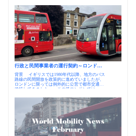
イスで国民投票 ウィーン：Vienna is the world's
MMの実務と研究に関わる様々な情報交換を支
ってなされることが多いのが現状です。 一方、
宅開発が行われたほか、上層部に整備された歩
most liveable city. Is its public transport network the
援することを目的として、 一般社団法人 日本
ロンドンのLTNは交通安全だけでなく、交通事
行空間ではイベントも開催され、出会いの空間
key to its success? 欧州：Thirty-five cities to
モビリティ・マネジメント会議より配信するニ
故負傷者自体の減少や大気質の改善といった目
が広がっている（出典①） それ以外のバスタ
introduce zero-emission freight zones グラスゴー：
ューズレターです。・MM関連ニュース（毎
的も期待されています。さらに、犯罪や騒音の
ーミナルについても、シンボリックな外観と、
Pollution levels fall in Glasgow after launch of low-
月） 国内外のMM関連の最新情報を一覧にし
減少といった多面的な効果があることを実証し
外の光を多く取り入れるガラス張りの構造で統
emission zone ロンドン：東京メトロ、ロンドン
てお届けします。・MM関連情報（不定期）
ています。その結果、近隣地区の価値向上、住
一された建物へとリニューアルされています。
で鉄道運営 エリザベス線、来年５月から ドイ
皆様よりいただいた関連イベント等の情報を配
民の地域に対する意識向上が図られ、自分達が
こうした街では民間主導での中心市街地再編が
ツ：ドイツ、2040年の交通予測を公表 ニューヨ
信します。・JCOMM関連情報 毎年開催してい
生活している地域への愛着や誇りが高まってい
進まないことから、行政主導による再編が計画
ーク：ニューヨーク市が「渋滞税」導入へ、米
るJCOMMの大会情報や参加情報をいち早くお届
くことを期待するものです。 具体的な施策とし
されています。 また、郊外バスターミナルと
都市で初 トランプ次期大統領は反対 公共交通
けします。
ては、日本でも見られるエリア内の速度抑制、
マンチェスター中心部、あるいは郊外バスター
機関の完全キャッシュレス化で日本より数歩先
あるいはハンプや狭さくといった物理デバイス
ミナル同士を結ぶバスネットワークについて、
をいくASEAN諸国のリアル 情報提供元：一般
の設置だけでなく、エリアに進入する入口自体
Bee Networkへの統合以降、路線再編によりサー
財団法人 計量計画研究所（IBS） 定期的にメー
を狭くする工夫なども行われています。また、
ビスレベルが向上しています。現在では、41の
ルでの情報提供を希望される方は、JCOMMの
自動車への対策だけでなく、街路の段差をなく
路線が日中でも12分以下の高頻度で運行されて
行政と民間事業者の運行契約～ロンドンのフランチャイ
Webページより、JCOMMメーリングリストへの
し、自転車や歩行者を通行しやすくすることを
おり、市域全体で利便性の高い公共交通ネット
背景 イギリスでは1980年代以降、地方のバス
登録を行ってください。 JCOMMメーリングリ
優先するなど、多様な施策が行われている点も
ワークが形成されています。バスターミナルに
路線の民間開放を政策的に進めていましたが、
スト配信内容・JCOMMニューズレター（年4
ポイントです。 さらに、市内各地の詳細な効果
は、高頻度で運行する路線を一覧にしたマップ
ロンドンに限っては例外的に公営で都市交通を
回） 日本のMMの実務と研究に関わる様々な
を定量的に調査し、メタ分析を通して数多くの
も掲示されており、郊外都市間にも利便性の高
維持してきました。 その後ロンドンでは、
情報交換を支援することを目的として、 一般
知見を市民に共有している点も、LTNが継続
い公共交通が運行されていることがPRされてい
1994年にフランチャイズ方式を導入し、運行業
社団法人 日本モビリティ・マネジメント会議よ
し、対策・アップデートされていく上で重要な
ます。 運行頻度12分以内のトラム・バス路線を
務を民間のバス事業者に委託する形式を取るよ
り配信するニューズレターです。・MM関連ニ
点です。 【資料・参考情報】 ①Impacts of 2020
示したネットワークは、都市圏全体に広がる郊
うになりました。路線やサービスレベル、運賃
ュース（毎月） 国内外のMM関連の最新情報
Low Traffic Neighbourhoods in London on Road
外拠点への放射方向だけでなく、郊外拠点同士
は引き続き公共管理で、市民目線からは統一的
を一覧にしてお届けします。・MM関連情報
Traffic Injuries（Transport Findings, 2021.7.23)
を結ぶ環状方向にも広がっている 出典② 出典
な公的サービスとして運行されていながら、入
（不定期） 皆様よりいただいた関連イベント
②Changes in motor traffic in London’s Low Traffic
③ ポイント バスターミナルを中心に街が形成
札によって事業者間の健全な競争を取り入れて
等の情報を配信します。・JCOMM関連情報 毎
Neighbourhoods and boundary roads （Case Studies
されていることで、行政、医療、買物などの日
います。このバス事業や地下鉄など都市内の公
年開催しているJCOMMの大会情報や参加情報を
on Transport Policy, 2024） ③Evaluation of low
常生活に不可欠な機能に、公共交通でアクセス
共交通事業を一元的に経営する組織として
いち早くお届けします。
traffic neighbourhood (LTN) impacts on NO2 and
しやすい環境が構築されています。 また、バス
TfL（Transport for London）を2000年に設立
traffic （Transportation Research Part D: Transport
ターミナルの外観はシンボリックなデザインと