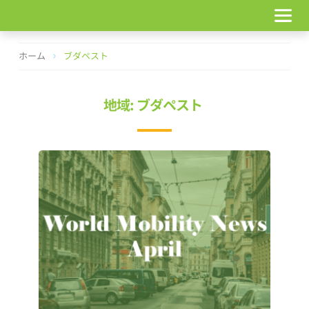
コ
ン
テ
ン
ホーム
ブダペスト
ツ
へ
ス
地域: ブダペスト
キ
ッ
プ