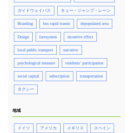
ガイドウェイバス
キュー・ジャンプ・レーン
Branding
bus rapid transit
depopulated area
Design
faresystem
incentive effect
local public transport
narrative
psychological measure
residents’ participation
social capital
subscription
transportation
タクシー
地域
ドイツ
アメリカ
イギリス
スペイン