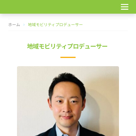
コ
ン
テ
ン
ホーム
地域モビリティプロデューサー
ツ
へ
ス
地域モビリティプロデューサー
キ
ッ
プ