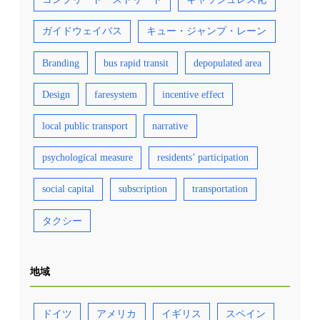
ガイドウェイバス
キュー・ジャンプ・レーン
Branding
bus rapid transit
depopulated area
Design
faresystem
incentive effect
local public transport
narrative
psychological measure
residents’ participation
social capital
subscription
transportation
タクシー
地域
ドイツ
アメリカ
イギリス
スペイン