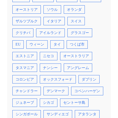
オーストリア
ソウル
オランダ
ザルツブルク
イタリア
スイス
クリチバ
アイルランド
グラスゴー
EU
ウィーン
タイ
つくば市
エストニア
ニセコ
オーストラリア
タスマニア
ナンシー
アングレーム
コロンビア
オックスフォード
ダブリン
チャンドラー
デンマーク
コペンハーゲン
ジュネーブ
シカゴ
セントーサ島
シンガポール
サンディエゴ
アタランタ