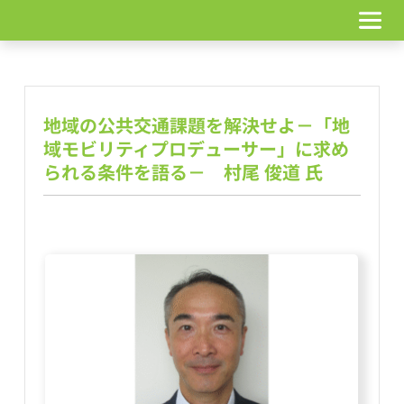
コ
ン
テ
ン
ツ
へ
地域の公共交通課題を解決せよ－「地
ス
キ
域モビリティプロデューサー」に求め
ッ
られる条件を語る－　村尾 俊道 氏
プ