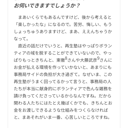
お伺いできますでしょうか？
まあいくらでもあるんですけど、後から考えると
「楽しかったな」になるので。苦労、悔しい、もう
しょっちゅうありますけど、まあ、ええんちゃうか
なって。
直近の話だけでいうと、再生塾はやっぱりボラン
ティアの域を脱することができていないので、やっ
8
9
ぱりもっときちんと、東徹
さんや大藤武彦
さんに
お金が払える環境を作っていかないと、あまりにも
事務局サイドの負担が大き過ぎて。なぜいま、この
再生塾がうまく回ってるかって言うと、事務局の人
たちが本当に献身的にボランティアで色んな雑務を
請け負ってくださっているからなんですね。だから
関わる人たちにはたとえ幾ばくかでも、きちんとお
金をお渡しできるような仕組みをつくらなければ
と、まあそれがいま一番、心苦しいところですね。