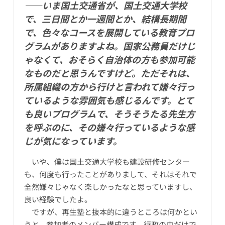
――いま国土交通省が、国土交通大学校
で、三日間とか一週間とか、結構長期間
で、色々なコースを展開している教育プロ
グラムがありますよね。国家公務員だけじ
ゃなくて、おそらく自治体の方も参加可能
なものだと思うんですけど。ただそれは、
所属組織の方から行けと言われて嫌々行っ
ているような雰囲気も感じるんです。とて
も良いプログラムで、そうそうたる先生方
を呼ぶのに、その嫌々行っているような感
じが気になっています。
いや、僕は国土交通大学校も建設研修センター
も、何度も行ったことがありまして、それはそれで
全然嫌々じゃなく楽しかったなと思っていますし、
良い経験でしたよ。
ですが、再生塾と抜本的に違うところは何かとい
うと、参加者のメンバー構成です。行政の中だけで