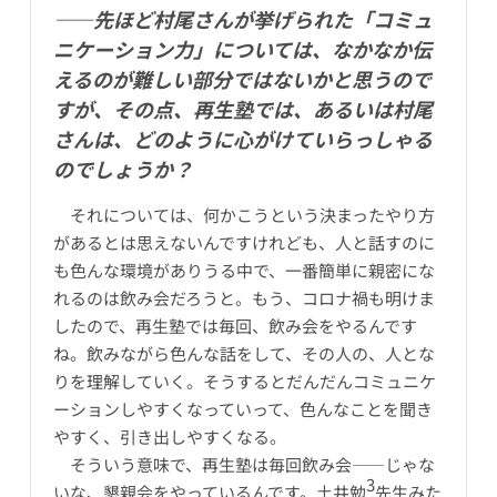
――先ほど村尾さんが挙げられた「コミュ
ニケーション力」については、なかなか伝
えるのが難しい部分ではないかと思うので
すが、その点、再生塾では、あるいは村尾
さんは、どのように心がけていらっしゃる
のでしょうか？
それについては、何かこうという決まったやり方
があるとは思えないんですけれども、人と話すのに
も色んな環境がありうる中で、一番簡単に親密にな
れるのは飲み会だろうと。もう、コロナ禍も明けま
したので、再生塾では毎回、飲み会をやるんです
ね。飲みながら色んな話をして、その人の、人とな
りを理解していく。そうするとだんだんコミュニケ
ーションしやすくなっていって、色んなことを聞き
やすく、引き出しやすくなる。
そういう意味で、再生塾は毎回飲み会――じゃな
3
いな、懇親会をやっているんです。土井勉
先生みた