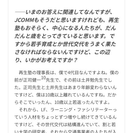
――いまのお答えに関連してなんですが、
JCOMMもそうだと思いますけれども、再生
塾もおそらく、中心になる人たちが、だん
だんと歳をとってきていると思います。で
すから若手育成とか世代交代をうまく果た
さなければならないんですけど、この辺
り、いかがお考えですか？
再生塾の理事長は、僕で4代目なんですよね。僕の
10
前が正司健一
先生で、その前は土井勉先生でし
た。正司先生と土井先生はあまり年齢変わらないん
ですけど、僕は10歳以上離れているんですね。だか
らそこでいったん、10歳以上若返ったんですよ。
それから、LF、ラーニング・ファシリテーターっ
ていう人材をちょっとずつ増やし続けてきているん
ですけど、その世代交代は結構進んでいて、割と若
い大学の研究者、それから交通事業者の人たちが入