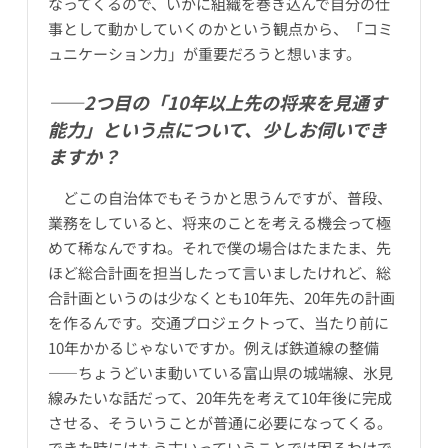
なってくるので、いかに組織を巻き込んで自分の仕
事として動かしていくのかという観点から、「コミ
ュニケーション力」が重要だろうと想います。
――2つ目の「10年以上先の将来を見通す
能力」という点について、少しお伺いでき
ますか？
どこの自治体でもそうかと思うんですが、普段、
業務をしていると、将来のことを考える機会って極
めて稀なんですね。それで僕の場合はたまたま、先
ほど総合計画を担当したって言いましたけれど、総
合計画というのは少なくとも10年先、20年先の計画
を作るんです。交通プロジェクトって、当たり前に
10年かかるじゃないですか。例えば鉄道線の整備
――ちょうどいま動いている富山県の城端線、氷見
線みたいな話だって、20年先を考えて10年後に完成
させる、そういうことが普通に必要になってくる。
できた時にはもう古いっていうことでは困るわけで