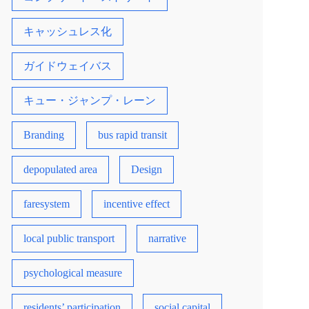
キャッシュレス化
ガイドウェイバス
キュー・ジャンプ・レーン
Branding
bus rapid transit
depopulated area
Design
faresystem
incentive effect
local public transport
narrative
psychological measure
residents’ participation
social capital