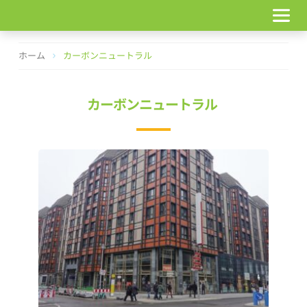
コ
ン
テ
ン
ホーム
カーボンニュートラル
ツ
へ
ス
カーボンニュートラル
キ
ッ
プ