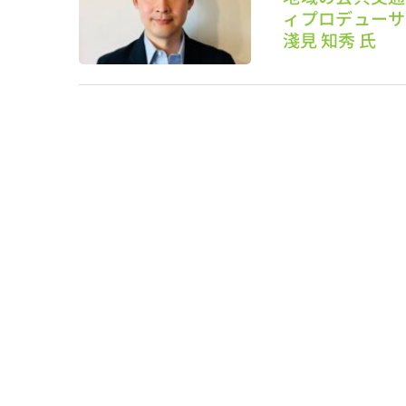
ィプロデューサ
淺見 知秀 氏