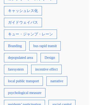
キャッシュレス化
ガイドウェイバス
キュー・ジャンプ・レーン
Branding
bus rapid transit
depopulated area
Design
faresystem
incentive effect
local public transport
narrative
psychological measure
residents’ participation
social capital