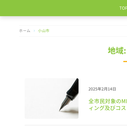
コ
TO
ン
テ
ン
ツ
ホーム
小山市
へ
ス
キ
地域:
ッ
プ
2025年2月14日
全市民対象のM
ィング及びコス