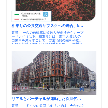
す。こうした変化の中、行政は都市経営やデー
しはMOIA専用アプリのほか、ハンブルク交通
アプリ「akimo」を通じた提供 車両運用を協⼒
タガバナンスをデジタルで主導する体制を強化
連盟（HVV）が開発したご当地MaaSアプリ
いただく観光関連事業者に対する収入の還元と
し、民間の新たな移動サービスを統合するご当
「HVV Switch（130万DL）」からも可能で、複
集客・回遊性の向上 神奈川県横浜市 目指した
地MaaS、「HVV switch」の開発を進めてきまし
数のモビリティ手段を一つのアプリで完結でき
い成果 都心近郊型のデマンド交通を自動運転化
た。 実施内容 2016年に開発が始まったHVV
る利便性は、利用者に選ばれる要素です。いず
していく際の課題の洗い出し 都市近郊型のデマ
Switchは、行政と交通事業者が連携し、4年の開
れのアプリでも電話での配車依頼や現金決済を
ンド交通の実装・収支率の向上に向けた検証 実
発期間を経て2020年に本格的にサービスを開始
サポートしない代わりに、利用にかかるすべて
証内容 デマンド交通「あおばGO！」の子育て
相乗りの公共交通サブスクへの統合、karos Mobility社
しました。 このMaaSは、HVVが統括する公共
の手続きや情報提供の機能が備わっており、リ
世代をターゲット層とする利用促進施策の実施
背景 一台の自動車に複数人が乗り合うカープ
交通手段に加え、オンデマンド交通
アルとバーチャルがスマートに融合した都市交
（子育て関連施設との連携、イベントでの利用
ーリング（以下、相乗り）は、乗車人員1人の
（MOIA）、カーシェア（SIXT share、MILES、
通の未来を感じさせるサービス設計になってい
促進活動、特別定期券の販売等） デマンド交通
自動車を減らすことで、交通混雑の緩和や走行
SHARE NOW）、電動キックボード（TIER、
ます。 時間帯やオーダーと車両の待機状況で変
の自動運転化を見据えた、デマンド交通シミュ
台数の削減につながる移動手段です。 欧州の
Voi）といった市内の移動サービスを、スマホ一
動するコストを比較して予約できる（出展②）
レーター等による自動運転の適用可能性検証 富
多くの都市では、自家用車に由来する温室効果
つで、24時間検索・予約・決済することを可能
迎車車両の位置、発着予測時間がリアルタイム
山県富山市 目指したい成果 地方部でのe-Palette
ガスの削減が大きな課題となっており、ただ便
とした次世代のサービスを提供しています。人
で更新されるアプリ（出展②） ポイント MOIA
活用のユースケースの創出（実証実験はe-
利なだけではなく環境と共存する交通へのシフ
口約190万人のハンブルク市において、2023年
が選ばれるポイントのひとつはその運賃設定に
Paletteの代替車両で実施） ウォーカブルな街づ
ト、すなわち都市交通のリ・デザインが進めら
10月時点で累計110万ダウンロードを記録して
あります。路線バスよりは高めながら、乗り合
くりを目指す富山駅周辺での賑わい創出・周遊
れています。その一手段として、相乗りを公共
おり、2020年の本格運用からわずか数年で、市
いによってコストを抑えることで、タクシーよ
性向上 実証内容 将来的なe-Paletteの導入によっ
交通の一部として位置づける動きが広がってい
民の日常の足を支えるサービスへと成長してい
りはずっと手頃な、「いいとこ取り」のサービ
て、1台で複数の地域課題を解決するユースケ
ます。 フランスのKaros Mobility社は、フラン
ます。 2023年8月からはさらに、利用者の一
ス設計になっており、既存のバスやタクシーと
ースを検討 「人を運ぶ」時間と「それ以外の用
ス、ドイツ、デンマーク、スペイン、スイス、
日の全行程をビーコン技術等により自動的に記
棲み分けを実現しています。 MOIAの魅力はそ
途」時間を明確に分け、1日の中での最適な運
イタリア、オランダの欧州7か国で相乗り事業
録し、移動履歴から地域の最も安価な運賃で自
のデザインと乗り心地にもあります。遠目から
行スケジュールを検証することで、e-Palette導
を展開する事業者です。「空席を新たな公共交
動精算される、 「Be in, Be out」型の新しい運
でも一目でわかる洗練された外観、車内は隣の
入を仮定した際の車両運用効果を最大化し、事
通手段に」を掲げ、都市の公共交通機関と統合
賃決済システム、HVV Anyも導入されました。
乗客と視線が合わないよう配慮されたシート配
業成立性を検証 三重県多気町・大台町・度会町
された相乗りネットワークを構築しています。
これにより、従来の様に利用ごとにタップ、ゾ
置で、落ち着いた空間が広がっています。チャ
目指したい成果 複数年に渡り実証を行ってきた
同社副社長のAnaïs Timon氏によると、パリ大都
ーンを選ぶ、決済するといった手間がなくな
イルドシートも備えられ、家族連れへの配慮も
中山間地域でのサービス提供モデルの最終とり
市圏（イル・ド・フランス、パリ市を除く）で
り、移動のペインポイントを解消した、手ぶら
忘れていません。MOIAは単なる移動手段では
まとめ 小規模自治体の生活圏を繋ぐ移動サービ
リアルとバーチャルが連動した次世代の都市交通のリ・
は、大量輸送を担う公共交通の幹線がカバーで
での移動が実現しており、使えば使うほど便利
なく、快適な移動体験という付加価値も提供し
ス（複数自治体ライドシェア）の提供による生
背景 ドイツの首都ベルリンでは、今から10
きる住民は約36％にとどまります。これに相乗
になる、市民と共に育つモビリティ・サービス
ているのです。 また、MOIAの成功を支えてい
活サービスへのアクセス向上 MSP構想を参考と