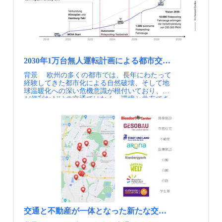
「Jelbi Station」、小規模なハブを「Jelbi Point」
連携で移動をつないでいる点にあります。相乗
うち無料券を受け取ったのは 60 人（19.7%），
Switchは、移動のインターフェースであると同
https://www.meti.go.jp/shingikai/mono_info_service
と呼び、まちなかにあったクルマのための路上
りが公共交通を補完して機能するには、最適な
さらに無料券を利用したのは 27 人（8.9%）と
時に、データが地域に循環する構造、都市運営
/smart_mobility_challenge/pdf/20260327_4.pdf
駐車空間を小さいモビリティサービスの空間
相乗り相手を手軽にマッチングするサービスや
期待よりも少ない結果となった。利用した 27
の心臓部を担っているのです。 【資料・参考情
また、これから地域で移動手段を考える人に向
（モビリティハブ）に再編し、郊外の鉄道駅や
インターフェースを用意するだけでなく、既存
人は，通勤，買い物，通院などに合計 220 回
報】 ①HVVホームページ：HVV switch app
けて、成果をガイドブックとして公開していま
郊外の集合住宅などにも不動産事業者などと調
の公共交通と連動したネットワークとして設計
（平均 8.1回/人）利用しており，そのうち 1 日
②Metropol-Modellregion Mobilität
す。このガイドブックでは、スマートモビリテ
整しながら、モビリティハブの配置を拡大して
することが重要です。aros社のサービスは、料
複数枚利用は 85 回，1 枚利用（片道タクシー利
Hamburg（Hunburg Hochbahn、2023年11月） ③
ィの考え方や全体像に加え、「構想」「実証」
きています。 ベルリン市内の様々な移動手段が
金・チケットの統合、乗り継ぎ（インターモー
用）は 135 回，少ないバスダイヤを補完するよ
牧村和彦：ドイツの先進MaaS 移動ルートに応
「実装」といった段階ごとの進め方が示されて
一つのサービスとして提供されるJelbi。2023年
ダル）、MaaSアプリ上での相乗りの表示といっ
うに片道バス・片道タクシーを利用している可
じて最安値運賃を自動精算（日経クロストレン
おり、地域での検討を進める際の流れを体系的
2030年1万台無人運転計画による都市交通のリ・デザ
の欧州ベストアプリ一位も受賞 まちなかの路上
た形で公共交通と接続しており、あくまで公共
能性が確認された。加えてアンケートの回答で
ド、2022年7月14日）
に把握できる構成となっています。単なる解説
駐車スペースや公共空間には200m毎にモビリテ
背景 欧州の多くの都市では、長年にわたって
交通を補完する位置づけを徹底しています。 利
は，実験前よりもタクシーとバスの利用回数が
にとどまらず、実際の事例やQ&A、コラムなど
ィハブを面的に配置 ポイント 交通事業者自
経験してきた都市化による自然破壊、そして地
用者目線で一つのサービスとしてまとめ上げ、
増えていることが確認された。
も織り交ぜながら、具体的な検討イメージを持
らがモビリティ分野のプラットフォームビジネ
球温暖化への深い危機意識が根付いており、た
それを行政が主導している点も見逃せないポイ
てるよう工夫されています。 さらに、ワーク
スに参入しており、次々に生まれる新たな移動
だ便利なだけの交通ではなく、環境と共存でき
ントです。フランスでは、民間スタートアップ
シート形式で自らの地域の状況や課題、アイデ
サービスに対して、市とも連携しデジタル時代
る交通政策へのシフト、都市交通のリデザイン
が育ててきた相乗りの仕組みを行政が上手く取
アを書き込みながら検討を進められるようにな
のデータガバナンス、官民データ連携に取り組
が加速しています。 ドイツ・ハンブルク市は
り込み、データガバナンスの考え方のもとで公
っており、読み進めるだけでなく、実際の取り
んでいることが特徴です。 市民むけの移動の
エルベ川とその支流・アルスター川が交差しす
共交通と統合・連携させることで、サービス全
組みに活用することが想定されています。 全
伴走、移動を支援するご当地MaaSは80万DLを
る河口に位置し、水と共に生きるまちであり、
体を強靱なものにしています。相乗りを公共交
国各地の事例から得られた知見が随所に盛り込
超え、欧州ベストアプリ賞を受賞するなど、
気候変動の影響を最前線で受け止めています。
通の一手段として制度に組み込むうえでは、運
まれており、個別事例とあわせて確認すること
日々アップデートを続けながら高い評価を得て
運河に囲まれた低地にある都市にとって、水位
営の枠組みと財源が鍵となります。例えば、移
で、取り組みの進め方をより具体的にイメージ
います。 当初まちなかのモビリティハブを歩
の上昇や異常気象によるリスクは現実のもので
動を所管するエコロジー移行省が、地域の交通
できる内容となっています。 スマートモビリテ
道に設置しようとしたところ、交通管理者など
あり、環境問題への意識を高め、温室効果ガス
を担う組織であるAOM（Autorité Organisatrice
ィの創り方～みんなのガイドブック～ 第3版
からの反対もあり、現在は車道の路上駐車スペ
を都市から減らすことが至上命題となっていま
de la Mobilité）の相乗りに交付金を出し、AOM
https://www.meti.go.jp/shingikai/mono_info_service
ースに置き換えられ、誰もが存在を確認できる
す。 実施内容 ハンブルク市は、2019年、気
の負担に国が上乗せする原則で支援していま
/smart_mobility_challenge/pdf/20260327_5.pdf 地
街区のコーナー毎に配置されている点も見逃せ
候変動対策と都市のモビリティ改革を一体的に
す。これにより、イル・ド・フランスでは定期
域モビリティの検討にどう活かすか 本記事
ません。その結果、1日当たりの来訪者増も生
進める包括戦略として、「ハンブルク・タクト
券「Navigo」の保有者が相乗りを無料で利用で
で紹介してきたスマートモビリティチャレンジ
じ、まちとの接点、接点する需要が増えること
（Hamburg Takt）」を打ち出しました。
きます。Karos社のような事業者のサービスは、
の取り組みは、地域ごとの状況に応じてさまざ
で、移動総量全体を増やし、まちなかは小さ
Hamburg Taktは、都市のあり方そのものを再設
こうした官民・公的支援の仕組みと組み合わさ
まな形で進められてきました。それぞれの取り
交通と不動産が一体となった新たな交通まちづくり、ベ
く、ゆっくりした移動社会を目指していま
計するプロジェクトであり、「すべての市民
ることで、料金面でも公共交通と遜色のない選
組みには、検討の過程や工夫、課題への向き合