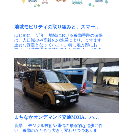
感が高く，BMIが低いということが統計的に示
れの管理」という目的を官民で共有し、大会期
された． また，小さな子供がいる人には「子
間中の例外的な負荷（通常を1億9,000万回以上
供の成長」，中高年には「健康」に関するもの
上回ったAPIの呼び出し）にも耐えながら、す
等，個人に合った動機付け情報を提供すること
べての情報をリアルタイムに管理することが可
で，より効果的・効率的なMM施策実施の可能
能となりました。 モビリティ・データを事業者
性が示唆された．
が囲い込む資源ではなく、公共交通政策を進め
地域モビリティの取り組みと、スマートモビリティチャ
るための共有財として扱う考え方が、官民の垣
はじめに 近年、地域における移動手段の確保
根を越えた連携を支えています。大会のために
は、人口減少や高齢化の進展により、ますます
整備された旅客情報システムはTRAdivIAとして
重要な課題となっています。特に地方部におい
引き継がれ、毎年約5,000万人の観光客を迎える
ては、公共交通の維持や新たな移動サービスの
パリ都市圏の日常を支えるレガシーとして活用
導入が求められてきました。 こうした背景の
されています。 パリ2024におけるMaaS基盤の
もと、経済産業省と国土交通省が連携し、2019
官民連携のパートナー・アプリ連携（出典①）
年度から開始されたのが「スマートモビリティ
【資料・参考情報】 ①Mobility in Île-de-France
チャレンジ」です。本事業は、MaaS（Mobility
during the Olympic and Paralympic Games:
as a Service）や自動運転などの新たな技術・サ
Passenger Information(Aurélien Belhocine,Annual
ービスも活用しながら、地域の移動課題への対
Polis Conference2024) ②牧村和彦「パリ五輪目
応を進める取り組みとして展開されてきまし
前の交通大改革 クルマの交通量45％減、何を変
た。 この取り組みは約7年間にわたり全国各
えたのか」（世界の「MaaS」新潮流を読み解く
地で進められ、2025年度に1つの区切りを迎え
第23回、日経クロストレンド、2023年11月29
ました。これまでの取り組み内容や成果につい
日）
ては、ガイドブックや事例集といった形で経産
省のHPで整理・公開されています。 採択地域
一覧（7年間、累計73地域） 公開されている
資料では、各地で進められてきた取り組みが事
まちなかオンデマンド交通MOIA、ハンブルク市
例として紹介されています。都市部や地方部、
背景 デジタル技術や通信の飛躍的な進歩に伴
観光地など、地域ごとの状況に応じた取り組み
い、移動のかたちも大きく変わりつつありま
が掲載されており、対象とする課題や内容もさ