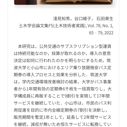
淺見知秀，谷口綾子， 石田東生
土木学会論文集F5(土木技術者実践), Vol. 78, No. 1,
65‐79, 2022
本研究は，公共交通のサブスクリプション型運賃
は持続可能なのか，採算が取れるのか，導入の意思
決定は如何に行われたのかを明らかにするため，筑
波大学と小山市におけるエリア乗り放題格安バス定
期券の導入プロセスと効果を分析した．筑波大学
は，学内交通環境改善検討の結果，大学がバス事業
者から1年間有効の定期券6千枚を一括買取りし，大
学構成員に再販することで9割引を実現して17年間
サービスを継続していた．小山市は，市民のバス利
用促進を目的に市内全線定期券の7割引を決断し，
販売期間を暫定1年として，延長して2年間サービス
を継続，減収が無いため恒久サービスに転換してい