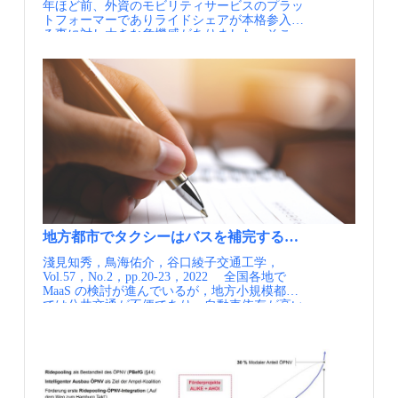
年ほど前、外資のモビリティサービスのプラッ
りネットワークを重ね合わせることで、カバー
として、ハンブルグは挑戦を続けています。 公
るのは、サービス設計や技術によるものだけで
したデータ利活用の実証 実証内容 ①複数自治
トフォーマーでありライドシェアが本格参入す
率は約96％まで高まるとされています。すなわ
共交通、シェアリング、電動キックボード等を
はありません。ハンブルク市と一体となった都
体が連携したライドシェア、②自治体の公用車
る事に対し大きな危機感がありました。そこ
ち、相乗りは公共交通と競合するものではな
ワンストップで利用できるご当地MaaSが人気
市戦略に基づき、バーチャルバス停を配置し、
と住民の利用を兼ねたカーシェアについて、そ
で、交通事業者であるベルリンのBVG（ベルリ
く、郊外や農村部でも公共交通網の隙間を埋め
（出典①） 手ぶらでチケット、タッチ不要な究
アプリ上で指定された乗降地点まで徒歩数分以
の利用や満足度・社会受容性、地域のニーズ・
ン交通公社）自らが、モビリティ・サービスの
る補完的な役割を担うという考え方です。 相乗
極のMaaSも社会実装（出典①） ポイント HVV
内のアクセスの確保、公共交通・シェア自転
公益性を確認 コスト、収入、ドライバーの確保
プラットフォームになる意思決定をし、市内の
りによるビジネスモデル（出典①） パリ市にお
Switchのポイントは、アプリ開発ではなく、都
車・カーシェアといった都市のモビリティを横
等から、各事業の事業性を評価 島根県大田圏域
移動サービスをデジタルで統合するとともに、
ける相乗りネットワーク（出典①） 実施内容
市の移動を公的主体が主導しつつ、民間モビリ
断的にまとめる統合アプリの活用など、都市全
目指したい成果 複数医療施設との連携により、
グリーンな交通手段による移動機会を創出する
Karos Mobility社は、欧州の様々な都市で、公
ティ事業者とのオープンな連携を通じて、機能
体の交通エコシステムの一部として組み込まれ
地域で実装可能な医療MaaSモデルの育成 医療
モビリティハブを合わせて展開する取り組みに
共交通の定期券やサブスクリプションサービス
と利便性を絶えずアップデート可能な制度設計
ていることが、大きな価値となっています。
MaaS（自動車関連事業者の新規事業）の有用性
着手しました。 実施内容 交通事業者（行
に相乗りを統合したサービスを展開していま
を実現した点にあります。 HVV Switchは導入
【資料・参考情報】 ①AWHT - Auf dem Weg
の証明 医療MaaSを自動運転化していく際の課
政）がリトアニアの民間IT企業であるTrafi（ト
す。利用者にとっては、いつも使う交通系のア
以降、民間事業者とのパートナーを着実に増や
zum Hamburg TaktBundesförderprogramm
題の洗い出し 実証内容 複数医療機関が車両を
ラフィ）と連携し、ご当地MaaSアプリである、
プリや定期券の中に相乗りの選択肢が現れ、料
しながら、オープンMaaSの思想により、国との
unterstützt Modellprojekt zur Stärkung des ÖPNV in
共同利用することによる医療MaaSの持続可能性
Jelbi（イエルビ）を開発し、市内の郊外鉄道、
金やチケットも公共交通と一体的に扱われる点
連携も進めながら、アジャイルにサービスを改
Hamburg（Hunburg Hochbahn） ②MOIAホーム
向上の検証 地域事業者（医療機関以外）が運
地下鉄、路線バス、タクシー、カーシェア、シ
が特徴です。 リヨン・メトロポールでは、
善し、日々成長、進化を続けています。 ドイツ
ページ https://www.moia.io/en ③牧村和彦：フ
営・配車等を行うモデルや、車両タイプ別の運
ェアサイクル、モペット、電動キックボード、
2023年3月より、交通事業者SYTRALのトランジ
全土の月49ユーロで公共交通乗り放題（新幹線
ォルクスワーゲンが狙う「乗り合い交通」市
行範囲や収支構造の検証 各地域で得られた知見
デマンド交通、ライドシェアなどをワンチーム
ット・パス（TCL）保有者は無料、非保有者は
除く）のドイツチケットは、ご当地MaaSのHVV
場 ドイツで急伸（日経クロストレンド） ④
については、コチラをご覧ください。 7年間の
として一つに統合しました。 行政は市内の
0.5ユーロで相乗りを利用できるサービスが始ま
Switchからも購入可能で、開始前の50万DLから
牧村和彦：ドイツの「MaaS先進都市」最新現地
取り組みを通じた整理について スマートモビ
地方都市でタクシーはバスを補完することができるか？
日々の交通状況を把握することができ、デジタ
りました。プロジェクト開始以降、約18.5万回
開始後には、100万DLと倍増しています。 電子
リポート 日本と何が違うのか（日経クロスト
リティチャレンジ7年の活動の成果として、73
ル時代のデータガバナンスの都市経営を推進す
の相乗りが成立し、約2.6万人が利用、約500ト
淺見知秀，鳥海佑介，谷口綾子交通工学，
チケットの仕様をドイツ全土で統一化し、現金
レンド） ⑤牧村和彦：独ハンブルク市、「1万
地域で行われた事業を横断的に分析した総括資
るとともに、市民向けの新たな移動価値、マイ
ンのCO2削減につながっています。 ドイツの
Vol.57，No.2，pp.20-23，2022 全国各地で
からデジタルに移行できた効果が現れた好事例
台の自動運転バス」計画の衝撃（日経新聞電子
料が公開されています。この資料では、各地域
カー以外の選択肢をひとつのサービスとして提
ハンブルクでは、2024年2月より、HVV（ハン
MaaS の検討が進んでいるが，地方小規模都市
といえます。 HVV Anyのような「Be in, Be
版）
の個別事例の紹介にとどまらず、取り組みの進
供しています。合わせて、市内200箇所以上に
ブルク交通連盟）の通勤定期券「ジョブチケッ
では公共交通が不便であり，自動車依存が高い
out」型の自動記録によって、単なる乗車情報だ
め方や検討の流れ、実証から実装に至るプロセ
誰もが24時間自由に利用できるモビリティハブ
ト」に相乗りが統合され、25km以上の長距離通
ため，公共交通の連携が可能か，利用されるの
けではなく、時間帯ごとの移動需要や交通モー
スなどについて、複数の事例をもとに共通して
を整備しています。MaaSアプリとモビリティハ
勤を主な対象とし、約2,700人が利用していま
か明らかにはなっていない。小山市では，バス
ドの選好、決済傾向など、都市の営みそのもの
見られる内容が示されています。あわせて、実
ブは、同一ブランド名と同一のデザインで統合
す。 リヨンの相乗りネットワーク（出典①）
とタクシーの連携が可能なのかを検証するた
ともいえるデータが地域に蓄積されることも、
施にあたっての課題や、進めていく上での留意
されており、モビリティハブの移動サービスの
ハンブルグの相乗りネットワーク（出典①） ポ
め，市内バス全線定期券保有者に対して，タク
特筆すべき点です。 これらのデータは、個人を
点などについても触れられており、事例を横断
鍵がご当地MaaSアプリである点も特徴です。モ
イント この取り組みの最大の特徴は、民間の相
シー初乗無料券を無制限で配布する社会実験を
特定せず、集約された形で分析され、モビリテ
した形で全体像を捉えることができる内容とな
ビリティハブは規模に応じて大規模なハブを
乗りサービス事業者と行政が一体となり、官民
48 日間行った。 結果，定期券保有者 304 人の
ィ政策に還元されます。すなわち、 HVV
っています。 事務局分析の成果（参考資料）