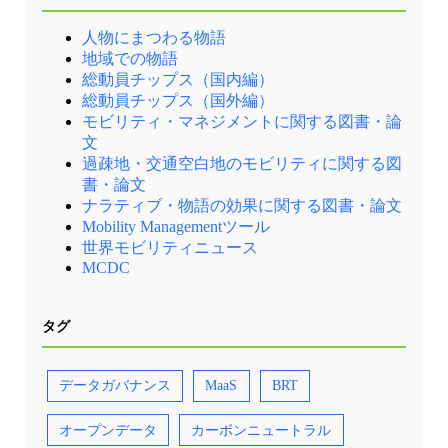
えた、まちの賑わい創出にも取り組んでいま
能な形で実現するには、自動運転技術の導入が
す。 MaaS基盤を活用し、交通事業者の連携だ
不可欠です。 さらに、既存の交通モードとオン
人物にまつわる物語
けではなく、不動産や都市開発、まちづくりと
デマンド型サービスをスムーズに接続する基盤
のパートナーが広がっている（出展②） ポイン
として、Maasアプリによりデジタル空間で交通
地域での物語
ト 不動産業者との連携により、行政、交通事業
手段を統合し、モビリティハブでリアル空間を
総動員チップス（国内編）
者と不動産パートナーとの連携が円滑な宣伝・
つなぐ。この両輪によって、公共交通、オンデ
総動員チップス（国外編）
集客を後押し、結果として移動の利用促進につ
マンド交通、自転車、電動キックボードといっ
ながる、相乗効果が期待されます。 Jelbiという
た多様なモビリティが一つの交通網として機能
モビリティ・マネジメントに関する図書・論
官民連携のMaaS基盤を通して、モビリティサー
するようになります。その結果、コンパクトな
文
ビスの事業者よりも不動産パートナーのほうが
都市構造を維持しながら、新たな移動サービス
過疎地・交通空白地のモビリティに関する図
今や連携や協議が多いというのも特徴です。こ
を都市になじませていく巧みなリデザインを実
れにより、不動産開発や商業、地域コミュニテ
現するものです。 Hamburg Taktは、単なる交通
書・論文
ィとモビリティが融合し、交通インフラが地域
計画ではなく、クルマ、自転車、公共交通、オ
ナラティブ・物語の効果に関する図書・論文
経営の一翼を担う構図を作り出していることが
ンデマンド交通が共存する持続可能な都市へ、
Mobility Managementツール
重要です。 【資料・参考情報】 ①牧村和彦：
都市の在り方そのものを再定義するビジョンと
世界モビリティニュース
ドイツ「MaaS先進都市」現地リポート 日本と
して、大きなヒントを与えてくれるものです。
の違いは、日経新聞電子版 ②Introducing Jelbi A
2030年までに1万台の無人のオンデマンド交通
MCDC
One-Stop-Shop for Urban Mobility（2023.12,
を導入する事業が進行中 【資料・参考情報】
BVG）
①Metropol-Modellregion Mobilität
Hamburg（Hunburg Hochbahn、2023年11月）
タグ
②Unser (Klima-)Plan für die
Mobilitätswende（Hunburg Hochbahn） ③中村文
彦：ハンブルク市の交通改革「ハンブルク・タ
クト」（CAR&DRIVE） ④牧村和彦：独ハンブ
データガバナンス
MaaS
BRT
ルク市、「1万台の自動運転バス」計画の衝撃
（日経新聞電子版）
オープンデータ
カーボンニュートラル