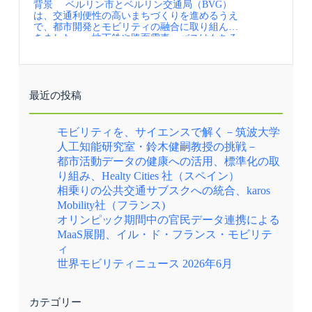
背景 ベルリン市とベルリン交通局（BVG）
す。 可搬型用にイベント時などは、モビリテ
が、5分以内に公共交通へアクセスできる都市
択肢になります。 さらに、個人が通勤・通学で
い方など、多くの示唆が含まれています。 ま
は、交通利便性の高いまちづくりを進めるうえ
ィハブを暫定設置する運用も行うなど、移動の
をつくる」という明快な目標を打ち出していま
日常的に走らせているマイカーの空席を、その
ずは、自らの地域に近い条件や関心のあるテー
で、都市開発とモビリティの融合に取り組んで
足不足への対応も柔軟です。移動のデジタル化
す。 現在、既存の近郊鉄道（Sバーン）、地
まま活かしている点も重要です。これは、タク
マの事例を一つ取り上げ、その背景や進め方を
きました。 地下鉄や路面電車、バスはもちろ
を推進し、移動や滞留のきっかけを公共空間の
下鉄（Uバーン）、バスなどの既存の公共交通
シー会社などの管理のもとで運行する自家用有
丁寧に見ていくことが一つの出発点になりま
ん、カーシェア、自転車シェア、電動キックボ
新たな活用再編と連動させ、DXとGXを両輪で
ネットワークだけで、すでに人口の約85％はカ
償旅客運送や、いわゆる公共ライドシェア・共
す。どのような課題を前提にし、どのような検
ード、タクシー、ライドシェアなど、市内の交
進めている注目の都市です。 まちなかの街区の
バーされています。ハンブルク市は、残る15％
助型ライドシェアとは、似て非なる仕組みで
討を経て取り組みが進められているのかを追っ
通手段が統合されたご当地MaaSの「Jelbi（イェ
コーナーに計画配置されたモビリティハブ クル
のエリアをどう埋めるか、その答えとしてオン
す。新たに運送の担い手や車両を用意するので
ていくことで、具体的なイメージを持つことが
ルビ）」 をまちづくりのプラットフォームと
マ２台分のスペースが20台の小さい交通用に生
デマンド交通を整備する方針を打ち出していま
はなく、すでに発生している移動の「空席」を
できます。 その上で、他の地域の取り組みや
し、Jelbiのリアルな拠点となるモビリティ・ハ
まれ変わっている 【資料・参考情報】
す。 多くの都市では、自動運転やMaaSなど、
束ねて公共交通網の隙間を埋める点に、このモ
総括資料に目を向けていくと、個別の事例だけ
最近の投稿
ブとして「Jelbiステーション」を、鉄道駅やバ
①Introducing Jelbi A One-Stop-Shop for Urban
個別の技術が目的化されがちですが、ハンブル
デルの独自性があります。 【資料・参考情報】
では気づきにくかった共通点や違いが見えてく
スターミナルだけでなく、ショッピングセンタ
Mobility（2023.12, BVG） ②BERLIN
ク・タクトでは技術は、あくまで目的を達成す
①Synergies between public transport and carpooling
ることもあります。こうした視点の行き来によ
ーや集合住宅、再開発エリアに戦略的に展開し
MOBILITY ACT:AN INTRODUCTION
るための手段として位置付けられています。 5
(Anaïs Timon,Annual Polis Conference2024)
って、取り組みへの理解を少しずつ深めていく
モビリティを、サイエンスで解く－筑波大学
ています。 実施内容 大規模なモビリティハ
（2023.12, Senate Department for Urban Mobility,
分で公共交通にアクセスできる都市を目指し、
②karos Mobilityホームページ ③モビリティ知恵
ことができます。 また、実装に繋がったもの
人工知能研究室・鈴木健嗣教授の挑戦－
ブであるJelbi ステーションと小規模のモビリテ
Transport, Climate Action and theEnvironment） ③
そのために市内の85％を既存公共交通（増便、
袋「政府主導のライドシェア（相乗り）政策、
だけでなく、そうでない取り組みも含めて確認
都市活動データの健康への活用、標準化の取
ィハブJelbi ポイントを面的に集中して配置して
牧村和彦（2024） ドイツ「MaaS先進都市」現
無人化含む）でカバー、残り15％を無人運転の
フランス政府」
できる点も重要です。うまくいった点だけでな
いくJelbi ネットを12か所で展開しており、過度
地リポート 日本との違いは、日経新聞電子
デマンド交通でまかなう ポイント ハンブル
く、検討の過程や試行の内容にも目を向けるこ
り組み、Healty Cities 社（スペイン）
な自動車利用を抑制し、気候危機にも貢献する
https://www.nikkei.com/article/DGXZQOUC263KS
ク・タクトの特徴は、オンデマンド交通の導入
とで、自らの地域での検討に活かせるヒントを
相乗りの公共交通サブスクへの統合、karos
地域づくりに取り組んでいます。 不動産会社
0W3A221C2000000/ ④勝俣 哲生（2019） 米グ
という個別技術開発に走りがちな分野の導入戦
見つけることができます。 気になる事例を手
Mobility社（フランス)
からは、商業エリアや再開発住宅地における駐
ーグル、リフトも頼る リトアニア発・謎の
略において、政策目的から逆算した、一貫して
がかりに、自らの地域でどのように移動の仕組
車場不足を補うために公共交通へのアクセス改
MaaS企業に直撃、日経クロストレンド
わかりやすい戦略を設計している点にありま
み作りを進めていくか、考えてみてはいかがで
オリンピック期間中の官民データ連携による
善を図りたい等の地域ニーズに応じた要請があ
https://xtrend.nikkei.com/atcl/contents/18/00234/000
す。 2030年にまで「市内どこからもストレス無
しょうか。
MaaS展開、イル・ド・フランス・モビリテ
り、敷地の提供を受けて行政がJelbiステーショ
05/
く公共交通にアクセスできる都市にする」とい
ィ
ンを設置している例もあります。その結果、ベ
う明確な目的を軸に、デマンド交通、MaaS、モ
ルリンの各地で自動車利用を抑制しつつ、まち
ビリティハブ、自動運転といった手段が、有機
世界モビリティニュース 2026年6月
の活力を高める、モビリティサービス主導での
的に結びつくよう設計されているのです。 例え
開発が生まれています。 Jelbi ネットの拠点で
ば、市内の15％に及ぶ交通空白・不便地域をオ
は、地元商店とのコラボイベント、クーポン配
ンデマンド交通でカバーするためには、多くの
カテゴリー
布、地図配布など、単なる交通手段の提供を超
車両と乗務員が必要になります。これを持続可