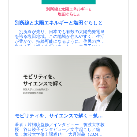
た。 日常の移動に加えて、選手や大会関係
者、観客、観光客を円滑に輸送する必要があっ
たことから、イル・ド・フランス都市圏の交通
を統括するイル・ド・フランス・モビリティ
（Île-de-France Mobilités、以下IDFM）は、交通
別所線と太陽エネルギーと塩田ぐらしと
サービスのデジタル化を進める戦略を定めまし
別所線が走り、日本でも有数の太陽光発電量
た。なお、フランスでは公共交通を計画・運営
を誇る塩田地域。この地域が住みやすく、生活
するのは地方公共団体であり、IDFMがその役
が豊かで、持続可能になるように、住民の声を
割を担っています。 イル・ド・フランス都市圏
集める取り組みを行いました。 本冊子では、
のトリップ数の推移（100万トリップ/日・出典
別所線の魅力や沿線の暮らし、地域のエネルギ
①） パリ2024におけるイル・ド・フランス都市
ー活用の取り組みを紹介しています。各ページ
圏内の競技会場（出典①） 実施内容 約500人
の内容はアンケートの設問と連動しており、読
の職員と31名の理事会で構成されるIDFMは、
み進めながら回答することで、地域の現状や未
大会期間中の交通戦略として、多言語対応の専
来の可能性をより深く知ることができます。 第
用MaaSアプリ「Transport Public Paris 2024」を
１章 愛されている別所線 PDFファイルはこち
提供しました。信頼性の高い旅行情報の提供、
ら 第２章 別所線のこんな魅力 PDFファイルは
旅程の安全性の確保、旅客の流れに応じた最適
こちら 第３章 クルマと別所線 PDFファイルは
なルート案内により、交通を適切に管理するこ
こちら 第４章 塩田の太陽エネルギーを活かす
とを目指したものです。 利用者はアプリを通
PDFファイルはこちら 第５章 別所線×太陽エ
じて、出発前のルート計画から当日のリアルタ
ネルギー PDFファイルはこちら
イムな経路確認まで行えます。混雑を避けたル
ートの提案、最寄りの公共交通駅の案内、到着
駅の構内から競技会場までの案内など、ドアか
らドアまでの詳細な旅程情報をリアルタイムで
モビリティを、サイエンスで解く－筑波大学人工知能研
得ることができます。経路検索では大会向けの
著者：片桐暁監修／インタビュー：筑波大学教授 谷口綾子インタビュー／文字起こし／編集：筑波大学修士課程1年 大月崇義（2024年6月18日インタビュー実施、所属は2025年6月時点） はじめに 茨城県の筑波大学には2005年来、『人工知能研究室』があります。筑波大学システム情報系長 教授、ヒューマンスマートシティ研究機構 副研究機構長、附属病院未来医工融合研究センター 副センター長、つくば市顧問などを務めている、鈴木健嗣教授の研究室です。 2020年を境に、この研究室から、モビリティ1に関する意欲的な4つのプロジェクトが相次いでスタートしました。『つくば市自動運転バス実証実験』『つくば医療MaaS2』『ランドセル運搬支援事業』そして『投票MaaS』です。 この物語では、これらプロジェクトにおいて中心的役割を果たした鈴木先生を主人公として、各プロジェクトにまつわるエピソードを紹介していきます。そこからはまた、それらに取り組んだ鈴木先生独自のものの見方、考え方なども、浮かび上がってくることでしょう。 研究室の命名 「鈴木さん、それ本当？そんなものは誰も使わないから別にいいよ」。2005年当時、鈴木先生が自分の研究室の名前に「人工知能」という言葉を使おうとベテランの先生に相談したときに、返ってきた言葉です。AI、すなわち人工知能がもてはやされている昨今からは想像のつかないことですが、この時代にはそれくらい「人工知能なんて無用の長物である」と考えられていたのでした。人工知能ならぬ、人工無能。そんな残念なあだ名が、専門家の間でまかり通っているほどでした。 ところで、鈴木先生の出身は早稲田大学理工学部の物理学科。分野としては、人工知能から少し距離がありそうな感じを受けます。しかし、鈴木先生の卒論は機械学習・人工知能に関する内容でしたし、人工知能学会にも出入りをしていました（なぜそんなことになったのかは、いずれこの物語の中に出てきます）。そうした理由もあって2005年、鈴木先生は自分の研究室に、当時としてはいささか変わった響きの『人工知能研究室』という名前を付けたのでした。 人工知能そのものはもちろんのこと、拡張生体技術、サイバニクス、医療・福祉・介護支援ロボット、人支援ロボティクスや社会的インタラクションなどを専門とする、新しい研究室の誕生でした。 きっかけはスマートシティ ときは移って、2020年の春のこと。鈴木先生は、『つくば市自動運転バス実証実験』『つくば医療MaaS』『ランドセル運搬支援事業』という3つのプロジェクトを、相次いで構想します。その直接のきっかけとなったのは、筑波大学学長の永田恭介さん、次いでつくば市長の五十嵐立青さんから、「つくば市の『スマートシティ3』に関する取り組みに関わってもらえないか」との依頼を受けたことでした。 「『スマートシティ』って何でしょうか？」というのが鈴木先生の最初の反応でした。スマートシティという言葉自体も、わかるようでわからないものですし、都市計画の専門家等ならいざしらず、なぜロボットの専門家が、いきなりスマートシティなるものの計画に呼ばれるのでしょうか？それはどうやら、幾つもの条件の積み重ねということのようでした。 ロボティクスが専門で、ロボットスーツ等の社会実装に興味関心があったこと。大学病院や地域の病院にも強いパイプがあること。スタートアップを実践していて、産業界のことも分かること。英語が喋れること。そして、当時すでに人工知能（AI）に注目が集まりつつあったこと。つくば市在住であること。さらに、モビリティの研究をしていること。鈴木先生は、本人の与り知らぬところで、スマートシティを考えるのにぴったりの人物だったのでした。 スマートシティとスーパーシティ さて、スマートシティと似て非なる言葉として、「スーパーシティ4」というものがあります。スマートシティが市のプロジェクトであるのに対して、スーパーシティは、内閣府が主導して進めているプロジェクトです。そして鈴木先生は、スマートシティには明るくなかったものの、スーパーシティの側には深く関わっており、ちょうどその提案書を書かなければいけないところだったのでした。スーパーシティは内閣府への申請制だったのですが、全国1,700を超える自治体の中からわずか5カ所しか選ばれないという、たいへんに狭き門でした。 そのとき内閣府から求められていたのは、「つくばでしかできない、特色のある取り組み」でした。これは一見もっともらしくはあれ、よくよく考えてみると少々おかしい理屈ではないかと鈴木先生は思いました。つくばでしかできないことを成功させても、それが他の自治体や全国に展開できない、ということになってしまうからです。そこで鈴木先生は「当たり前のことを、当たり前にしっかりやるという申請にしましょう」と提案し、書類をまとめました。結果として、つくば市は見事にスーパーシティに選ばれることになったのでした。 本当にやりたいこと同士を調整する こうしてスーパーシティへの取り組みを行なうなかで、鈴木先生は、自らが住むつくば市への理解を深めていきました。このようないわば準備段階があって、鈴木先生は今度はスマートシティへと、つくば市顧問という役職として参画することになり、『つくば市自動運転バス実証実験』『つくば医療MaaS』『ランドセル運搬支援事業』および『投票MaaS』の取り組みを構想し、実践していくことになるのです。 鈴木先生が果たした役割は各プロジェクトによって違っていますが、主として行なったのは計画、予算申請、全体の調整や助言などでした。こうしたプロジェクトには、市役所はもちろん、多数の民間企業や組織等が複雑に関わりあうので、中でも“調整”の部分がたいへんです。言葉から感じられるイメージよりも、それははるかに難しい事柄でした。 「さまざまな利害を持つ関係者を調整していくわけですが、一番難しかったことは、『一言でも口にしただけで爆発するような地雷』が大量に存在したことでした」と、鈴木先生は振り返ります。誰かの利益は、他の誰かの不利益。この点を間違えないように、けっして地雷を踏まないようにしながら、1つずつ慎重にそれを撤去していかなければなりません。 そのためには、「プロジェクト全体にとって良いこと」を考えるだけでは、とうてい足りません。むしろ、それぞれの人々がなぜプロジェクトに参加していて、何が起こればその人は幸せになるのかを考えていくことの方が、大切といえるかもしれません。それらを複眼的に考えて叶えながら、プロジェクト全体の進捗とすり合わせ、1歩ずつ着実に前進していかなければならないのです。そして鈴木先生は、なぜかその術（すべ）に、大変長けていたのでした。 人は人が好き そのことと関係があるのかどうかはわかりませんが、鈴木先生は昔から「この人は何を考えているんだろう」等と思いを馳せるのが好きでした。交差点などで「あの人はなぜあの服を着ているのだろう？」「あの人はどこへ行くのだろうか？」などと妄想することもしばしば。ただしその場合には、妄想すること自体は面白いけれども「本人の考えは絶対にわからないのだ」という、自分と他人を画す絶対的な線引きがありました。 人を完全に理解することは不可能だが、それでも、その人の内面について考えをめぐらしてしまう。これは端的にいえば「人間が好き」ということなのではないでしょうか？ 「私は自分の研究の専門分野として機械を四六時中いじっていますけれども、『どうせ人は機械が好きなわけじゃないんだから』ということは、常に思っています。本当に機械自体が好きな人なんていうのは、まあ、いないと言ってもいいでしょう。機械が好きな人っていうのは、自分と同類の、機械が好きな他の人との交流が楽しい。つまり、人は人にしか興味がないんだっていうのが、私の基本概念です」。 鈴木先生は、機械によって歩行困難者の歩行支援に取り組んでいますが、「歩きたいために歩きたい」という人はいないのだといいます。立ち上がりたいために立ち上がりたいという人はいない。立ち上がってやりたいことは、スーパーで高いところの物をとりたいといったことはもちろんあるにせよ、他の人たちみんなと、普通に会話がしたいのだと。「『つくばのサザコーヒーのあそこのカウンターでコーヒーが飲んでみたいな』とか『立ち食い蕎麦屋のそばを食べてみたいな』とか、その願いを知ることは、とてもとても楽しいことです。もちろんそれが実現している状態を見るのも、自分にとっては楽しいんでしょうね」。 「問題」と「課題」の違い さて、鈴木先生が請われて参加することになったスマートシティのプロジェクトですが、鈴木先生の側から見て「これはやりやすそうだ」と感じたポイントがありました。それは「スマートシティは、問題と課題が明確である」というもの。 ところがいざ参加してみると、スマートシティ協議会では、問題と課題という単語が混同されて使われており、鈴木先生としては、背中がむず痒くなるようなもどかしさを感じざるをえませんでした。 「『問題』というのは非常に簡単で、要するにそれは、理想と現実の差分でしかありません。そのため、問題というのは大量に存在します。理想があればその数だけ、現実との差分がぜんぶ問題になるからです。この『問題』を、モビリティや市役所の人手、お金で解決しようということになると、そこにそれぞれの『課題』が発生してくるわけです」。 これはすなわち、課題解決の手前に、まず問題の所在を明確にしなければならないということを意味します。そこで鈴木先生は、2020年から1年間は、プロジェクトにまつわる大量のデータを収集し、それを分析することに費やしました。するとそこから、さまざまなことが見えてきたのです。 『つくば市自動運転バス実証実験』（1） つくばには、『つくタク5』という、（鈴木先生の評によれば「そこまで優良ではない」ものの）なかなかに便利なサービスが存在します。鈴木先生は、過去9年分の『つくタク』のデータを全部集めて、誰がどんな目的で使っているのかを調査しました。結果は明白でした。50％は病院、20〜30％はイーアス6への移動。つくばの人々は、主に病院とお買い物のために『つくタク』を使っていたのでした。 「これは一例ですが、ここでの『問題』は明確なんです。そういった移動に利用できる足がないことです。これを掘り下げるために、住民説明会で地元の人にいろいろと質問をしたり、小田地区や光陽台地区といった、高齢化率が高い地域の住民の方とも話をしました。するとやはり、通院、買い物、そして学校に行くこと、これくらいが主用途であることがわかってきたので、注力ポイントが見えてきたわけです」。 こうしたヒアリングを積み重ねて、つくば市のモビリティの方向性は模索されました。さまざまな議論が重ねられましたが、問題となるのは、日々の移動である、通院・通勤・通学に利用できる「公共交通が足りない」ということでした。 2020年当時、鈴木先生はこう考えました。 「この問題は、おそらく数年のうちに変わることはないだろう。それに、都市と郊外の2極化という問題に関しては、人口が集中している東京等の例外箇所を除き、いずれ同じ問題が発生することになる。それならば、つくばが先んじてその問題に取り組むことには、意義があるだろう」。 問題の大きさを考えると、これはなかなか挑戦的な取り組みでした。 『つくば市自動運転バス実証実験』（2） 鈴木先生が20年前に筑波大学に就任してやってきたときには、学生や大学関係者の8割5分〜9割程度が、大学の宿舎に住んでいました。それがやがて7割5分程度にまで減少し、つくばエクスプレスで通勤・通学する人も増えました。 そうなると、朝8時台と夕方5時台につくば駅〜筑波大学間のバスに乗ろうとする、学生や大学関係者がたいへん多くなります。しかしこの時間帯は、筑波大学以外の他の場所でもバスが必要であるため、バス会社としては、単純にバスの便数を増やすことは難しいということでした。そこで、需要が高まるこの時間帯と、それから学生のニーズがある夜中の時間帯、これらの時間帯を狙って自動運転の実証実験を行なうことにすれば、自動運転専用のバスを活かすことができますし、ちょうど実験の採算性が取れそうです。 幸い、国交省からの補助金ももらえることになり、つくば市としても進めたいという話になったため、2026〜2027年の実装をめざして、この実証実験は現在進行中です。 鈴木先生に言わせれば、自動運転は、自動で走らせること自体は簡単です。しかし乗降のことを考えると、これがぐっと大変になります。例えば自動運転バスの停車予定地に、路肩駐車しているクルマがあったりすると、自動運転バスは、事前にプログラムされていた停車をすることができないので、途端に立ち往生してしまいます。 こういった「自動運転の周りに必要となる技術」は、枚挙にいとまがありません。例えば、自動運転バスには、運転手の目の代わりに多数のセンサーが車体に取り付けられていますが、それでも必ず運転中に死角ができてしまう曲がり角がありました。 それでは、車体の方にではなく、死角になってしまう道路側にAIカメラを1台取り付けて、その情報をバスに繋げたら？すると「周辺に人がいます」という情報を漏れなく把握できるようになりました。それでは今度は、すべての曲がり角にカメラを付けてしまえばどうだろう？（クルマと道とで相互補完するこういう考え方を「路車協調」といいます） こんな風に、さまざまにアイデアを検討し、使えるものはすべて使って、実証実験は進められていくのです。 『つくば医療MaaS』（1） 「いや先生、本当にね、自分一人で、病院に気兼ねなく行けるっていうのは大事なことなんです」。こういった声を地域住民の方々からじかに聞くたびに、鈴木先生は思います。 「『つくば医療MaaS』も、関係各所の調整がなかなか大変なんですけれども、やはり、やらなければいけないことなんだろうなと」。 さて、この『つくば医療MaaS』とは、いったいどんなプロジェクトなのでしょうか？ つくばに住んでいると、病院に行くのにも1日がかりになってしまうことが珍しくありません。さらに家族の誰かが同伴するとなれば、その家族も1日拘束されてしまうわけですから、もっと大変です。患者自身が、比較的短い時間で、1人で病院への通院と帰宅をこなせるようになればどんなに良いことでしょう。それに、もしこのようなモビリティ・プロジェクトが実現すれば、病院への行き来に限らず、さまざまな事柄への応用可能性がひらけるはずです。そんな目的とポテンシャルを見込んで、『つくば医療MaaS』への取り組みは始められました。 図 1 つくば医療MaaSイメージ図7 さて、ここで、とある患者さんが病院へ行った場合の1日の動きをシミュレーションしてみましょう。病院に着いたらまず、受付に行く必要があります。受付で待ったあとは、診察のために診療科に行くことになりますが、ここでたいてい長い待ち時間が発生します。診療科で先生の診断を受けた後、検査に行く場合もあるでしょう。その後に精算となりますが、この精算の待ち時間にしても、受付番号の表示を待たなければいけないため、どこか他の場所に行くわけにもいかず、ただその場で時間をつぶしていなければなりません。結果として、帰宅が予定より大幅に遅くなることも珍しくありません。 これはもちろん病院や先生に原因があるわけではなく、1人ひとりの診療にかかる時間が読めないことが原因です。例えば「1人あたり1時間かかる」と想定すれば遅れはなくなるかもしれませんが、1日2,000人も患者が外来にやってくる病院などでは、それでは人を捌くことができません。 病院でこうして生じてしまう待ち時間はすべて、テクノロジーが足りないことが原因であると、鈴木先生は考えました。 『つくば医療MaaS』（2） 鈴木先生は語ります。 「受付のプロセスは、要するにその人が来ることがわかるようになっていれば必要ありません。その人の移動の情報がわかっていれば、病院に着いた、その段階で受け付けたことにすればいい。診察の予約も、患者の現在地がわかれば病院側としては問題ありません。もし来なかったときに、すぐに来られるのか、あるいは外のスターバックスで軽食を食べているのかといった情報がわからないことが問題なんです。要するに、位置情報とチェックインの情報がわかれば十分効率化できるわけです」。 「帰るときも精算を待たなければなりませんが、けっこう時間がかかりますよね。これについても後払い制度を組み上げれば、病院から出る際に精算が決定されて後ほど実行される、という仕組みにすればいい。これらが実現すれば、患者さんは半日で帰宅できるようになるかもしれません。これらのテクノロジーは、1つひとつは取り立てて新しいものではありません。『こうだったら良いな』という理想があって、この場合の理想は『1人で病院に行けること』。そして見守っている人が、『いま病院に到着した』といった情報を知ることができれば良いわけです」 これらを実現すべく、このプロジェクトはGPS技術を核として構想されています。 「2023年からかな、技術的には、ビーコンみたいなものを使おうと思いました。いわゆるBluetooth通信とバス停とがあれば、誰がどこで乗って降りたかっていうチェックイン・チェックアウトの確認は、完全にスマホで完結するので、ハンズフリー（指や手での操作が不要）にできそう、というのを実証実験で確かめたんです。これでようやく、医療MaaSが一歩進むかなといったところです。実証実験は、自動運転に乗っていただく実験と、チェックイン・チェックアウト等を確認できるアプリを使う実験に、100人ほどにご参加いただきました。現在のところ、特に問題なく進んでいます」。 『つくば市自動運転バス実証実験』と『つくば医療MaaS』には、プロジェクトとして重なり合っている部分があります。たとえば、附属病院行きのバスが減便になってしまったので、それを自動運転のバスでカバーできないか、といったことです。 「病院はどうしても来なければいけない場所ですから、病院行きのバスを増やすことは、大変だけど大事なことなんです」「いろいろとお任せで心苦しいんですけど」といった病院関係者の声が、鈴木先生の励みになっています。 想定外の苦労とは…？ ところで、鈴木先生がこれらの取り組みで苦労していることとは、どんなことでしょうか。 「やっぱり公共交通のアップデートって、そう簡単にはいかなくて。年単位での取り組みは必要なんですけれども。とはいえ、それはさして想定外のことではないんです。技術的なことは、おおむね想定内かな」。 「技術的なことは」という限定が付いているということは、技術的なこと以外に苦労があるということなのでしょうか？ 「苦労することっていえば、この辺、私自身の背後辺りにいる鈴木先生がね、『これを言っちゃうと担当の人、実は大変なんだよな。鈴木先生が言うと断れないんだろうな。でもこれはやっぱり、やらないとダメなんだよな…』っていう内容を、いざ本当に伝えるときが、1番苦労していますね」。それは、自分の研究室の学生さんに対しても同じだと言います。 「いついつまでに論文にしようねっていうのは簡単だけど、いや、大変なんだよな、論文書くの。苦労するんだよなって。私だってチェックするのに苦労するんだよなと思うんですけど、そう、やっぱりね、言わなきゃならないことなので」。 鈴木研究室の論文3箇条 論文については、研究室の重要な評価だということもあり、鈴木研究室には、たかが論文、されど論文、やはり論文という3箇条があります。 論文は「たかが論文」、それができたから、即、何ができるというものでもありません。しかし学問的に何かをしようと思った時に、1番最初のエビデンスとなるのが論文です。つまり「されど論文」。そして最後に、その論文は、学位取得とか、研究機関への就職とか、自分の実績になったりしていくという部分で役に立つ。すなわち「やはり論文」であると。 「というわけで、心を鬼にしながら、論文を書きましょう、ということにしているわけです。我々が国のお金をいっぱい使えているのは、それは、論文を書くためだけなんですよ。その文章が、一文でも一言でも残っていって、次の人がそれを拾ってくれればと願って論文を書く。ですから極端な話ですけど、本当に内容はなんであれ、まずは論文にすることが優先。知見がないのはダメだ。でも知見が1個でもあるのなら、それを自分の論文にしようよと言っているんです」。 論文は礎石である 「私自身が、人生において『これをすごくやりたい』という明確なビジョンがあるわけではないんです」と、鈴木先生は自己分析します。「昔、学生時代に考えた将来像も『世界を股にかけるビジネスマン』とか、笑えるぐらい内容がないんですよ」。 しかし広い意味で考えれば、1つ、鈴木先生にも思い当たることがあります。それは、「サイエンスをやりたい」ということ。具体的には、そう、論文を書くことです。自分の知見を論文にしておけば、いずれ誰かが見てくれるかもしれません。少しでもその可能性があるから、当面は誰も読まなさそうなことでも、論文にしておくのです。 3年、5年かけて書いた博士論文だとしても、タイトルと冒頭のアブストラクト（要約）を読んだだけで「これは違うな」と思われて読まれないこともある、それが論文の人生です。しかし、もしかしたら100本に1本くらい、誰かがしっかりと読み込んでくれる論文があって、「この人たちはそのとき、何を考えたんだろう」「その先に自分は何ができるだろう」ということを考えてくれるかもしれません。1人ひとりが大きなことをできるわけではない。けれども小さな石1つひとつを積み上げていくために、サイエンスをするのだと、鈴木先生は考えます。 目的は、「こんなすごいことをしたよ」とひけらかすことではなく、「これは私たちが明らかにしたことだから、もうやらなくてもいいよ」と、次の世代の人たちに伝えること。そうすれば、いわゆる『タイヤの再発明』をしないで済みます。サイエンスは、人々の共同作業として、未来へ未来へと残っていくのです。 「つくばの実証実験についても、『実証ばかりで実装に繋がらない』と言われることもありますが、私は正直に言ってあまり気にしていません。実証ができていれば、実装というのは、するかしないかの差だけだからです」。 『ランドセル運搬支援事業』（1） このプロジェクトは、名称が示す通り、小学生がランドセルを背負って通学するのではなく、それを機械的に支援しましょうというもので、地元の人のアイデアから始まりました。もし小学校が徒歩圏内であるのなら、クルマで送り迎えしなくても、歩いていけば問題ありません。ところが最近の小学生のランドセルの中身はいささか重すぎるので（持ってみたことのない方は、きっとその重さに驚くはずです）、その持ち歩きだけでもなんとか対処・支援できないか、というところから、始まった取り組みです。 当初は「まとめてクルマで運ぶ」という案もありましたが、それでは面白くありません（研究において、「面白さ」は重要な要素です。面白いものは、人の心を動かし、プロジェクトを動かし、それらによって、おそらくは応用可能性をも広げるからです）。 そんなわけで鈴木先生は、カートのようなロボットが小学生の後ろから付いてくる、というプランをまとめました。小学生はロボットのいる地点まではランドセルをかついでやってきて、そこでカートにランドセルを
推奨ルートがピンク色で表示され、利用者を空
いている経路へ誘導することで、混雑の平準化
が図られています。 乗車券の購入や決済も完