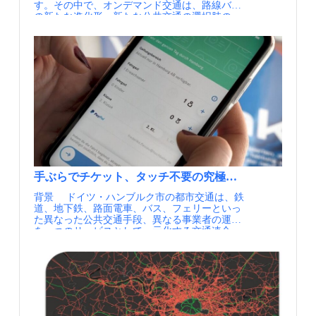
す。その中で、オンデマンド交通は、路線バス
まざまです。 また、こうした事例に加えて、
の新たな進化形、新たな公共交通の選択肢の一
複数の取り組みを横断する形での整理も行われ
つとして世界中で注目され、近年、都市部でも
ています。取り組みの進め方や検討の流れ、関
数多くの社会実装が始まっています。 ドイ
係者の関わり方などについても示されていま
ツ・ハンブルク市では、2016年、世界的自動車
す。 地域での移動のあり方を考える上で、他
メーカーであるフォルクスワーゲン社が、都市
地域で行われた事業で得られた知見は参考にな
型オンデマンド交通に本格的に参入するため、
るものが多く、実装に繋がったものだけでなく
戦略子会社「MOIA（モイア）」を設立しまし
繋がらなかったものも含めて資料が公開されて
た。そして2019年、ついにハンブルクのまちな
いる事は大変参考になります。自分の地域で検
かに、電動の6人乗りによる専用車両を開発
討している事業と類似事業が無いか、この機会
し、オンデマンドシャトルが走り始め、現在は
に探してみるのはいかがでしょうか。 経済産業
市内全域、24時間運行する新しい移動サービス
省「令和7年度「スマートモビリティチャレン
として、世界中で注目されています。 乗合専用
ジ」事業の成果と7年間の取組総括」 各地で進
のEV車両（MOIA）（遠目からでも一目でわか
められてきた地域モビリティの取り組み 公開
る洗練された外観となっている） 実施内容
されている資料では、スマートモビリティチャ
オンデマンドシャトルMOIAは、2019年にハン
レンジの事業として各地域で行われた取り組み
手ぶらでチケット、タッチ不要の究極の移動サービス、
ブルク市で導入をスタートしました。導入当初
の詳細が紹介されています。詳細な資料は事業
背景 ドイツ・ハンブルク市の都市交通は、鉄
から都市部での本格運用を想定しており、2023
が行われた年度ごとに分かれて公開されていま
道、地下鉄、路面電車、バス、フェリーといっ
年12月時点で、市内の特別区エリアにおいて、
す。ここでは、令和7年度事業の実施内容につ
た異なった公共交通手段、異なる事業者の運行
約250～300台のMOIAシャトルが日常的に運行
いて少しだけ紹介します。 秋田県仙北市 目指
を一つのサービスとして一元化する交通連合
し、年間290万人以上の輸送実績を誇っていま
したい成果 自動車関連事業者と連携した、リー
（HVV）により、長年にわたって市民の足を支
す。MOIAの特徴はきめ細やかなサービス設計
スtoシェアのビジネスモデル（車両を地域事業
えてきました（世界で最初の交通連合がここハ
にあり、サービスエリアは320平方キロメート
者にまとめてリースし、複数の地域事業者がシ
ンブルグから生ました）。 近年、HVVが統括
ルにおよび、15,000カ所ものバーチャルバス停
ェアリングサービスを提供するモデル）の育成
する公共交通手段に加え、民間企業が展開する
（停留所はリアル空間にはありません）が設置
とシェアリングプラットフォームの構築 観光地
電動キックボードやカーシェアリング、デマン
されています。特に中心市街地では、ドア・ツ
が広域に点在するエリアでの特定小型原付導入
ド交通など移動サービスとの共存、データガバ
ー・ドアに近い感覚で乗り降りができ、スマホ
による観光客の周遊促進 実証内容 田沢湖地域
ナンスによる都市経営戦略が求められていま
専用で使い勝手の良さが際立ちます。 呼び出
周辺における特定小型原付等の利用予約ウェブ