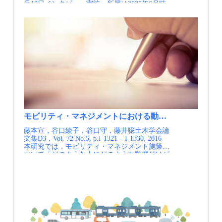
全にペーパーレスで行うことができ、大会期間
中は1日乗り放題の「Passe Paris 2024」をアプリ
上で直接購入できました。専用アプリは大会期
間中に約120万回ダウンロードされ、オリンピ
ック期間中は約93万ユーザー（平均で1時間あ
たり約2万人）、パラリンピック期間中は約21
万ユーザー（平均で1時間あたり約5,000人）に
利用されました。 その結果、ほぼすべての観
客が公共交通（30％以上）や徒歩・自転車など
のアクティブモードで会場に到着しています。
パリ2024専用MaaSアプリの機能イメージ（出典
①） ポイント この取り組みの特徴は、
IDFM（州）が情報の基盤を構築し、徒歩や自
転車を含む多様な交通モードの情報を、個々の
民間事業者がばらばらに出すのではなく、官民
モビリティ・マネジメントにおける動機付け情報の効果
が連携して同一の精度・品質で提供するMaaSを
藤本宣，谷口綾子，谷口守，藤井聡土木学会論
展開した点にあります。 基盤となったのは、
文集D3，Vol. 72 No.5, p.I-1321 – I-1330, 2016
IDFMが整備・運用する地域モビリティ情報基
本研究では，モビリティ・マネジメント施策に
盤PRIM（Plateforme Régionale d'Information pour
おいて「どのような人にどのような動機付けが
la Mobilité）です。 大会向けには、競技に関す
効いたのか」ということを明らかにすることを
るデータをマルチモーダルなデジタルサービス
目的とし，心が動いたか否かを計測する「心の
で利用可能にする共有基盤を構築し、会場周辺
変化尺度」を検討した上で，首都圏在住の週三
のPOI（地点情報）、パークアンドライド施
日以上クルマを使う成人520名を対象とした
設、駐輪場といった臨時データも整備しまし
WEBアンケート調査を行った． その結果，義
た。IDFMはこのデータを自前のアプリで抱え
務的・用務的にクルマを使っている人は心が動
込まず、他の経路検索アプリや自治体、交通事
きやすいこと，さらに，心が動きやすい人ほど
業者など多様なパートナーに提供・連携しまし
環境意識・ソーシャルキャピタル・主観的幸福
た。 これにより「旅客情報の提供」と「人の流