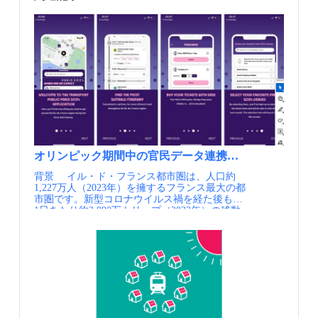
オリンピック期間中の官民データ連携によるMaaS展
背景 イル・ド・フランス都市圏は、人口約
1,227万人（2023年）を擁するフランス最大の都
市圏です。新型コロナウイルス禍を経た後も、
1日あたり約3,890万トリップ（2022年）の移動
が発生しており、移動手段の約45％を徒歩が占
めるほか、自動車による移動が約1,160万トリッ
プ、公共交通による移動が約750万トリップ
と、大規模な移動が日常的に生じています。
2024年夏には、オリンピック（7月26日〜8月11
日）とパラリンピック（8月28日〜9月8日）の
計29日間にわたり、競技会場が都市圏内の25か
所（パリ市内13か所、郊外12か所）に設置さ
れ、チケットは約1,000万枚が販売されまし