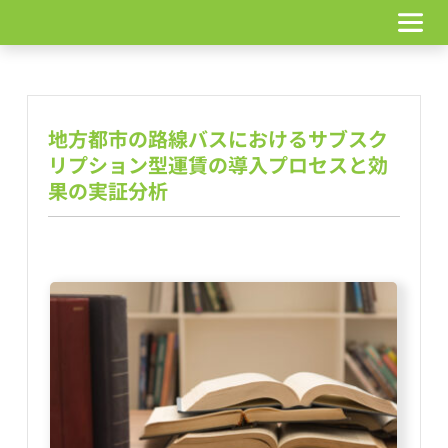
コ
ン
テ
ン
ツ
へ
地方都市の路線バスにおけるサブスク
ス
キ
リプション型運賃の導入プロセスと効
ッ
果の実証分析
プ