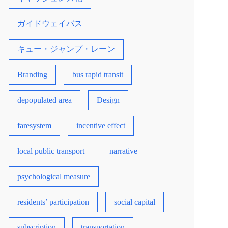
ガイドウェイバス
キュー・ジャンプ・レーン
Branding
bus rapid transit
depopulated area
Design
faresystem
incentive effect
local public transport
narrative
psychological measure
residents’ participation
social capital
subscription
transportation