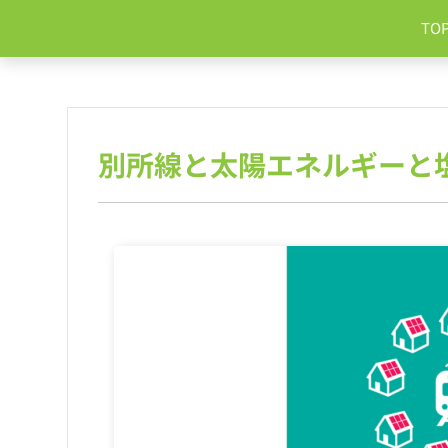
コ
TO
ン
テ
ン
ツ
へ
ス
別所線と太陽エネルギーと
キ
ッ
プ