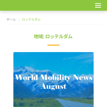
コ
ン
テ
ン
ホーム
ロッテルダム
ツ
へ
ス
地域: ロッテルダム
キ
ッ
プ