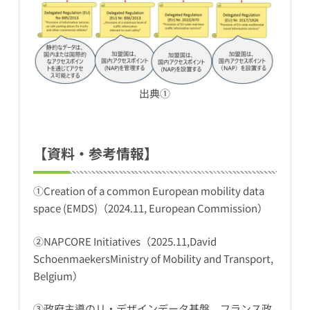
出典①
【資料・参考情報】
①Creation of a common European mobility data
space (EMDS)（2024.11, European Commission）
②NAPCORE Initiatives（2025.11,David
SchoenmaekersMinistry of Mobility and Transport,
Belgium）
③政府主導のリ・デザインデータ基盤、フランス政