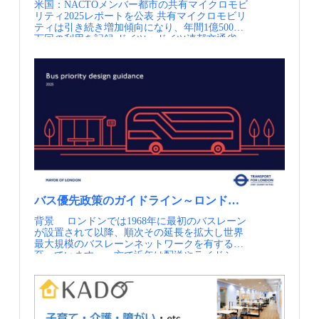
米国：NACTOメンバー都市の共有マイクロモビ
引き「Mobility is key for Health（モビリティは
推奨ルートがピンク色で表示され、利用者を空
状況は提供していない）。EU 指令により、
有を前提としており、シェアモビリティが代替
リティ2025レポートを公表 共有マイクロモビリ
健康の鍵）」を提供しています。この手引き
いている経路へ誘導することで、混雑の平準化
2017年に定時制サービスが義務付けられ、2024
手段として入り込みにくい構造にあります。
ティは引き続き増加傾向になり、年間1億5000
は、既存の科学文献を総合的にレビューし、移
が図られています。 乗車券の購入や決済も完
年にその他の手段の義務付けがアップデートさ
JUSTNEXUS は、普及しない理由を需要やサー
万回の利用を記録 ドイツ：ドイツ連邦交通省、
動や交通に特に関連する健康の決定要因を整理
全にペーパーレスで行うことができ、大会期間
れました。 なお、このポータルサイトで採用
ビスの問題に還元するのではなく、制度がどの
自転車走行データを活用し自転車政策を推進す
したうえで、ウォーカビリティ（歩きやす
中は1日乗り放題の「Passe Paris 2024」をアプリ
されているSIRE(静的データ用)やARA(動的デー
ような移動行動を前提として設計されているの
るプロジェクト「MoveOn2」を支援（ドイツ
さ）、サイクラビリティ（自転車での移動しや
上で直接購入できました。専用アプリは大会期
タ用)といったデータ規格は、フランスの有識者
かを問い直す必要性を提示しました。 ポイント
語） 欧州：欧州全域を1枚の鉄道切符で、欧州
すさ）、公共交通、自動車交通、都市環境とい
間中に約120万回ダウンロードされ、オリンピ
審議会「オープンデータに関する審議会03」に
制度が前提としている移動行動を問い直す シェ
委が利用促進へ予約簡素化提案 ラスベガ
う5つの主要分野に分類しています。計画の各
ック期間中は約93万ユーザー（平均で1時間あ
おける規格委員会（経路選択や切符購入等のプ
アモビリティが普及しない理由を需要やサービ
ス：“渋滞ジャンプ”できる地下トンネルの威
段階（診断・提案・モニタリング）で健康の観
たり約2万人）、パラリンピック期間中は約21
ロセスを統一・規格化）が制定したものとのこ
スの問題に還元せず、制度が前提としている移
力 ラスベガスに学ぶ新交通 フランス：フラン
点をどう織り込むかを、チェックリストなどの
万ユーザー（平均で1時間あたり約5,000人）に
とです。 様々な交通情報を国が一元化したプラ
動行動そのものを問い直した点が特徴です。 住
ス環境移行庁（ADEME）が国内自転車利用の
形で具体的に解説しているのが特徴です。 さ
利用されました。 その結果、ほぼすべての観
ットフォーム（2024年5月時点・出典①） ポー
宅やエネルギー制度が自動車の個人所有を標準
社会経済効果を発表（フランス語） 情報提供
らに同社は、都市計画の担当者や医療専門家、
客が公共交通（30％以上）や徒歩・自転車など
タルのデータカタログ例（出典①） 公共交通デ
としていることが、普及の構造的な障壁となっ
元：一般社団法人日本モビリティ・マネジメン
政策立案者が健康の観点から施策を検討・評価
のアクティブモードで会場に到着しています。
ータの鮮度を国がモニタリング、公開している
ている可能性が示されました。 移動・住宅・エ
ト会議 定期的にメールでの情報提供を希望され
できるダッシュボード型のツール「Healthy
パリ2024専用MaaSアプリの機能イメージ（出典
例（2024年5月時点・出典①） ポイント AOM
ネルギーが相互に影響し合う概念図（資料②）
る方はJCOMMのWebページより、JCOMMメー
Cities tool（Healthy City Generator）」を、EIT
①） ポイント この取り組みの特徴は、
や、交通事業者、交通プロバイダー・インフラ
実施内容 事業者が“データを出したくなる”ガバ
リングリストへの登録を行ってください。
Urban Mobilityおよびリスボン大学と共同で開発
IDFM（州）が情報の基盤を構築し、徒歩や自
管理者は、 ポータルサイト
ナンスの構築― Nivel社 シェアモビリティや物
JCOMMメーリングリスト配信内容・JCOMMニ
し、Web上で無料公開しています。利用者が都
転車を含む多様な交通モードの情報を、個々の
「transport.data.gouv.fr」へデータを提供するこ
流サービスの拡大により、路上やサイクルポー
ューズレター（年4回） 日本のMMの実務と研
市の特性や健康上の優先事項、計画に盛り込む
民間事業者がばらばらに出すのではなく、官民
とが、LOM法により義務付けられていますが、
ト周辺では、駐輪・駐車の取り合いが発生し、
バス優先政策のガイドライン～ロンドン市交通局2025
究に関わる様々な情報交換を支援することを目
施策などを設定すると、身体・精神・環境にわ
が連携して同一の精度・品質で提供するMaaSを
デジタル人材が足りないAOMや事業者は困って
混沌とした状況が生じています。 自治体として
的として、 一般社団法人 日本モビリティ・マ
たる多数の健康指標への効果がその場で可視化
背景 ロンドンでは1968年に最初のバスレーン
展開した点にあります。 基盤となったのは、
しまいます。 そのため、このポータルには、
是正を図りたいものの、必要なデータは事業者
ネジメント会議より配信するニューズレターで
されます。それにとどまらず、その計画によっ
が設置されて以降、順次その延長を拡大し世界
IDFMが整備・運用する地域モビリティ情報基
問い合わせページを設けており、データ規格に
が保有しており、提出を求めるだけでは協力が
す。・MM関連ニュース（毎月） 国内外のMM
て毎年どれだけの健康関連コストを削減できる
最大規模のバスレーンネットワークを有するに
盤PRIM（Plateforme Régionale d'Information pour
対応できないデータ提供者に対して、ポータル
得られないという課題があります。 この課題に
関連の最新情報を一覧にしてお届けします。・
かを試算する点も大きな特徴で、すでに欧州の
至っています。一方で近年は配送やライドシェ
la Mobilité）です。 大会向けには、競技に関す
サイトでガイドブックによる支援、オンライン
対し、Nivel社は公共空間の利用をジオフェンス
MM関連情報（不定期） 皆様よりいただいた
20以上の都市で活用されています。 Mobility
アの増加による渋滞の悪化が指摘されており、
るデータをマルチモーダルなデジタルサービス
等によるサポートチームによる技術的支援等、
によって制御すること、Geo-fenced Street
関連イベント等の情報を配信します。・JCOMM
and Health Practical Guideの概要（出典①） ポイ
継続的なバスレーン整備の取り組みにもかかわ
で利用可能にする共有基盤を構築し、会場周辺
無料サポートを政府が提供しています。 オー
Managementを導入しました。路上やカーブサイ
関連情報 毎年開催しているJCOMMの大会情報
ント この取り組みのポイントは、健康と都市計
らず、バスの平均走行速度が低下していまし
のPOI（地点情報）、パークアンドライド施
プンデータ化の課題として、モビリティデータ
ド、ポートは原則として駐輪・駐車が制限さ
や参加情報をいち早くお届けします。
画の関係が学術研究や論文の段階にとどまら
た。そしてこれは、バス利用者の減少に影響し
設、駐輪場といった臨時データも整備しまし
活用プロジェクトマネージャーのボイスさんに
れ、車両位置や駐停車状況などのデータを共有
ず、実際の都市・交通計画づくりの現場で使わ
ていると考えられていました。 2016年、かつ
た。IDFMはこのデータを自前のアプリで抱え
よると「リアルタームデータのアップデートが
し、デジタル上のルールに従う事業者のみが利