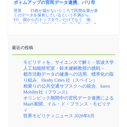
トンD.C.交通局（DDOT）が自動運転車政策に
渋滞、公共交通、天気等の基礎データを統一プ
Switchからも購入可能で、開始前の50万DLから
ャンでない仕事を見つけるようにしており、そ
実際の適用例の写真が豊富に掲載されている
empowers communities through cooperative shared
ボトムアップの官民データ連携、パリ市
関する報告書を発表 情報提供元：一般社団法人
ラッフォームに蓄積（出典①） ポイント ハン
開始後には、100万DLと倍増しています。 電子
のために必要なスキルとワーカーのスキルのギ
（出典②） 【資料・参考情報】 ①Transport for
mobility（2025.11 City of The Hague／POLIS
背景 行政が届かないところで民間企業が多
日本モビリティ・マネジメント会議 定期的にメ
ブルク市が構築する地域のモビリティ・データ
チケットの仕様をドイツ全土で統一化し、現金
ャップを埋めるためにどういった内容のリスキ
London, Bus action plan, 2022 ②Transport for
Annual Conference 2025）
くのデータを保有しているという不満から、
ールでの情報提供を希望される方はJCOMMの
スペースでは、リアルタイムの公共交通情報だ
からデジタルに移行できた効果が現れた好事例
リングが必要か設計しています。現在はワーカ
London, Bus Priority Design Guidance 2025, 2025
EU、国からのトップダウンだけでなく、地域か
Webページより、JCOMMメーリングリストへの
けでなく、天気や道路の混雑状況、環境センサ
といえます。 HVV Anyのような「Be in, Be
ーのスキルがついており提案型の営業もできる
らのボトムアップでもオープン化が進んでいま
登録を行ってください。 JCOMMメーリングリ
ーのデータまでが統合され、市民や事業者が自
out」型の自動記録によって、単なる乗車情報だ
ようになってきました。 【現場での障壁】専門
す。例えばパリ市は、ポータルサイト
スト配信内容・JCOMMニューズレター（年4
由に使えるようにすることで、このデータをも
けではなく、時間帯ごとの移動需要や交通モー
的な技術習得は、地域企業との競合、民業圧迫
（ParisData）を開設し、データカタログやダッ
回） 日本のMMの実務と研究に関わる様々な
とに、新しいサービスを生み出し、さらにデー
ドの選好、決済傾向など、都市の営みそのもの
の要因となり、技術習得の方向性に苦慮 【解決
シュボード、可視化プラットフォームの公開に
情報交換を支援することを目的として、 一般
タが蓄積される循環が生み出されています。 ポ
ともいえるデータが地域に蓄積されることも、
策のヒント】ブルーオーシャンである仕事を見
取り組んでいます。 パリ市モビリティ庁街
社団法人 日本モビリティ・マネジメント会議よ
イントとなるのは、この循環の原動力となる、
特筆すべき点です。 これらのデータは、個人を
つけ、そのための必要スキルに対するリスキリ
路・移動部のメラニーさんは、「ParisDataは、
り配信するニューズレターです。・MM関連ニ
データを共有するための基盤とルールを、包括
特定せず、集約された形で分析され、モビリテ
ングで技術習得を目指した 【資料・参考情報】
最近の投稿
全てのデータをクロスさせること、そして国の
ュース（毎月） 国内外のMM関連の最新情報
的な交通戦略に基づき行政が主導している点に
ィ政策に還元されます。すなわち、 HVV
（一社）塩尻市振興公社
ポータルサイト『data.gouv.fr』に自動的にデー
を一覧にしてお届けします。・MM関連情報
あります。 移動に関する様々なデータを集める
Switchは、移動のインターフェースであると同
https://kado.shiojiri.com/
タが渡されてしまう前に、市側でデータを整え
（不定期） 皆様よりいただいた関連イベント
だけではなく、例えば、路線バスの遅延状況、
時に、データが地域に循環する構造、都市運営
モビリティを、サイエンスで解く－筑波大学
ることを目的としています」と言います。 ち
等の情報を配信します。・JCOMM関連情報 毎
駅周辺の混雑度、シェアサイクルの稼働率など
の心臓部を担っているのです。 【資料・参考情
人工知能研究室・鈴木健嗣教授の挑戦－
なみに、交通データに関する国のポータルサイ
年開催しているJCOMMの大会情報や参加情報を
をまとめて見える化する。すなわちデータを繋
報】 ①HVVホームページ：HVV switch app
都市活動データの健康への活用、標準化の取
ト「data.transport.fr」は「data.gouv.fr」のさらに
いち早くお届けします。
ぐためのプラットフォームを作るためには、
②Metropol-Modellregion Mobilität
その先にあり、交通関係のデータは直接
様々な価値観を持つ主体に対して、行政が共感
Hamburg（Hunburg Hochbahn、2023年11月） ③
り組み、Healty Cities 社（スペイン）
「data.transport.fr」へ提供されるわけではあり
を生む明確なヴィジョンを示し、リーダーシッ
牧村和彦：ドイツの先進MaaS 移動ルートに応
相乗りの公共交通サブスクへの統合、karos
ません。 データを通して、行政の取り組みの
プをとることが重要になります。 そのために
じて最安値運賃を自動精算（日経クロストレン
Mobility社（フランス)
透明性を高めるとともに、市民との対話のツー
は、官民の信頼に基づくデータ共有ルールが不
ド、2022年7月14日）
ルとして、オープンデータのポータルサイトの
可欠です。交通事業者や民間のモビリティサー
オリンピック期間中の官民データ連携による
役割の重要性は高まっています。 パリ市役所の
ビス、配車サービスといったプレイヤーが安心
MaaS展開、イル・ド・フランス・モビリテ
モビリティサービスの先導は女性が中心 実施内
してデータを行政に預けられるよう、利用目的
ィ
容 ポータルサイトでは、有料路上駐車ゾーン
や利用可能な範囲を明確にする等、 信頼の枠組
や自転車ルート、歩行者優先レーン、公共空間
みを軸に、分散型で権利を尊重したデータ活用
世界モビリティニュース 2026年6月
で実施中の工事現場、街灯の位置がカタログ形
が進められていることも、見逃せないポイント
式で提供されています。そして静的なデータに
です。 【資料・参考情報】 ①Metropol-