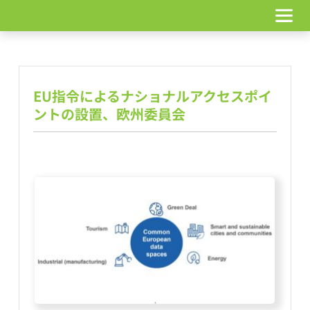
コ
ン
テ
ン
ツ
へ
EU指令によるナショナルアクセスポイ
ス
キ
ントの設置、欧州委員会
ッ
プ