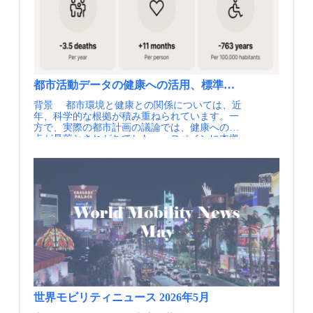
計29日間にわたり、競技会場が都市圏内の25か
なところから、リアルタイム情報、エコな交通
められている地域交通の実践事例が共有されま
所（パリ市内13か所、郊外12か所）に設置さ
手段の選択を提供する3.インターコネクション
した。 会場からは多くの質問が寄せられ、特
れ、チケットは約1,000万枚が販売されまし
の共通化 様々な交通事業者の情報接続の整合
に仁淀川町の事例については、今回のPOLISで
た。 日常の移動に加えて、選手や大会関係
性を図り共通化する ※AOMとは、日本の市区
議論された「健康」との関連から、高齢者の健
者、観客、観光客を円滑に輸送する必要があっ
町村に相当するコミューン（日本の市区町村よ
康維持や社会参加への効果、医療・福祉分野と
たことから、イル・ド・フランス都市圏の交通
りも比較的規模が小さい）をはじめとして、州
の連携に関心が集まりました。また、西尾市の
を統括するイル・ド・フランス・モビリティ
や県、複数コミューンの集まりである広域自治
事例については、高齢者によるスマートフォン
（Île-de-France Mobilités、以下IDFM）は、交通
体連合といった地方公共団体が、都市交通を管
利用や、採算性の低い地域交通をどのように支
都市活動データの健康への活用、標準化の取り組み、Healty
サービスのデジタル化を進める戦略を定めまし
轄するために、設置する行政組織のことです。
えるかといった、実装面での具体的な質問も寄
背景 都市環境と健康との関係については、近
た。なお、フランスでは公共交通を計画・運営
実施内容 ポータルサイト
せられました。 日本の地域交通を単なる移動
年、科学的な根拠が積み重ねられています。一
するのは地方公共団体であり、IDFMがその役
「transport.data.gouv.fr」では、鉄道・バス等公
手段ではなく、高齢者の健康維持や社会参加、
方で、実際の都市計画の議論では、健康への視
割を担っています。 イル・ド・フランス都市圏
共交通のダイヤ（380のデータセット）に留ま
地域コミュニティを支える社会基盤として提示
点が見落とされがちでした。 スペインに本拠
のトリップ数の推移（100万トリップ/日・出典
らず、 リアルタイム公共交通データ（143のデ
した点が特徴です。POLIS全体のテーマである
を置くHealthy Cities社は、健康と都市の関係が
①） パリ2024におけるイル・ド・フランス都市
ータセット）、バイクシェア・スクーターシェ
「健康」や「幸福」とも重なり、日本の取組に
持つ可能性を最大限に引き出すことを目指す企
圏内の競技会場（出典①） 実施内容 約500人
アデータ（48のデータセット）、カープーリン
対する関心の高さがうかがえました。 筑波大学
業です。「都市計画は健康のための手立てであ
の職員と31名の理事会で構成されるIDFMは、
グ（相乗り）、充電ステーション等、様々な交
石田東生名誉教授による発表 石田東生名誉教
り、都市は健康をつくる手立てでもある」とい
大会期間中の交通戦略として、多言語対応の専
通に関わるデータがカタログ形式で提供されて
授・中村文彦特任教授による論文（資料①） 実
う考え方のもと、健康を都市計画に組み込むた
用MaaSアプリ「Transport Public Paris 2024」を
います。さらに、単にデータを地図上で可視化
施内容 制度がシェアモビリティの普及を妨げる
めの研究やガイドライン、ツールの開発を、欧
提供しました。信頼性の高い旅行情報の提供、
するだけでなく、提供されているデータの質等
― JUSTNEXUS JUSTNEXUS は、ユトレヒト大
州を中心に進めています。 実施内容 Healthy
旅程の安全性の確保、旅客の流れに応じた最適
を可視化することが可能なプラットフォームも
学を中心に、住宅・移動・エネルギーの関係に
Cities社は、モビリティ計画を「都市設計に健康
なルート案内により、交通を適切に管理するこ
用意されています。 オープンデータの整備状
着目し、シェアモビリティが普及しない構造的
を組み込むための重要なツール」と位置づけて
とを目指したものです。 利用者はアプリを通
況は、2024年5月時点で、国内の72.3%の人口を
要因を分析する研究プロジェクトです。 農村
います。徒歩や自転車などのアクティブ・モー
じて、出発前のルート計画から当日のリアルタ
カバーしています（公共交通のサービス圏域を
部、既存市街地、新市街地といった異なる空間
ドを後押しし、公共交通を使いやすくし、自動
イムな経路確認まで行えます。混雑を避けたル
考えると概ねカバーしています）。また、整備
条件を対象に分析を行い、シェアモビリティに
車中心のインフラがもたらす悪影響を和らげる
ートの提案、最寄りの公共交通駅の案内、到着
対象は、定期・不定期の公共交通から、カープ
対する利用ニーズ自体は高い一方で、それを日
ことで、健康への配慮を持続可能な都市モビリ
駅の構内から競技会場までの案内など、ドアか
ーリング（相乗り）、ライドヘイリング
常的に選択できる環境が制度的につくられてい
ティ計画（SUMP）に統合しようという考え方
らドアまでの詳細な旅程情報をリアルタイムで
（UBER等のライドシェア）、誰もが使える交
ない状況が示されました。住宅法や附置義務駐
世界モビリティニュース 2026年5月
です。 その実践のために、同社は実用的な手
得ることができます。経路検索では大会向けの
通手段のサービス状況を提供しています（利用
車、エネルギー供給の仕組みが自動車の個人所