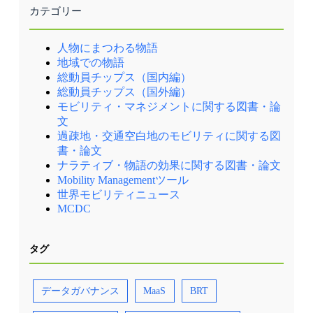
限らず、パリ市のシェアサイクル「Vélib」や、
Modellregion Mobilität Hamburg（Hunburg
カテゴリー
電気自動車用充電ポイント「Bélib」のリアルタ
Hochbahn、2023年11月）
イムの空き状況、様々なモードの交通量のよう
な動的なデータも提供されています。 そして
人物にまつわる物語
交通に関するもの以外に、財政、市民権、観
光、文化、環境、施設、都市計画に関する様々
地域での物語
なデータが提供されています。 ポータルサイト
総動員チップス（国内編）
のデータカタログ例（出展①） 歩行者優先道路
総動員チップス（国外編）
導入状況の可視化例（出展①） ポイント シ
ェアサイクル3社、シェアスクーター、カーシ
モビリティ・マネジメントに関する図書・論
ェアリング等の民間事業者は、利用状況データ
文
を市へ提供する必要があります。市との公共空
過疎地・交通空白地のモビリティに関する図
間使用許可の契約の中で定められているからで
す。また、営業を許可されてから、実際に事業
書・論文
展開が始まる前には、データ授受のテストも実
ナラティブ・物語の効果に関する図書・論文
施するという入念なチェックがなされていま
Mobility Managementツール
す。 収集されたデータをデジタル解析の部隊
世界モビリティニュース
が解析し、一般の市民でも見れるようにダッシ
ュボード化して提供されています。ちなみにメ
MCDC
ラニーさんによると「市役所内では主に、カー
シェアの許可車両の実際の状況把握等、モビリ
ティの利用のコントロールに活用している」と
タグ
のことです。 カーシェアリングMobilib’のステ
ーション位置の可視化例（出展①） 月別の自転
車交通量推移の可視化例（出展①） 【資料・参
考情報】 ①ParisData
データガバナンス
MaaS
BRT
https://opendata.paris.fr/pages/home/