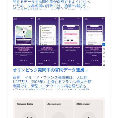
関するデータを民間企業が保有するようになっ
られました。自転車政策やアクティブトラベル
通の経営改善、データ・ガバナンスに取り組
たため、世界各国の行政では、施策の検討や検
を重視する開催都市ユトレヒトらしく、移動を
み、各地で移動需要の回復を実現している状況
証に必要な情報やデータが不十分になったとい
単なる交通機能ではなく、人々の健康や幸福感
です。 capital metroのダッシュボード（出典
う不満が高まっています。特にヨーロッパで
に影響を与えるものと捉え、2人の女性副市長
①） MTAの新しい簡略化されたデータベース構
は、交通や日常生活に関する多くのデータが、
が登壇し、健康的で誰もがアクセスしやすい移
造（出典②） 【資料・参考情報】 ①CapMetro
GAFA等に代表される大手IT企業に独占されて
動を都市がどう実現していくかを発表しまし
②Utilizing Open Government Laws to Motivate
いるのではないかとの強い懸念がありまし
た。健康、持続可能性、公衆衛生、移動貧困な
Data Governance（2024.1.10 MTA）
た。 そこでEU（欧州委員会）では、2017年5
ど、社会課題の解決に直結する観点から議論が
月31日付のマルチモーダル旅行情報サービスの
行われました。 本記事では、こうしたPOLIS
利用可能性に関する規則によって（Le règlement
の熱量を踏まえ、注目すべき4つの発表と、日
(UE) n° 2017/1926） 、モビリティデータを参照
本から登壇した筑波大学・石田東生名誉教授に
する国家アクセスポイント（NAP）を作成する
よるSIPの取組発表を紹介します。 劇場で華々
ことを義務付けました。 このEU規則に従って
しく行われた オープニングセッション 活気あ
フランス政府・モビリティ移行省は、ポータル
ふれるパラレルセッション SIPの取組を世界へ
サイト「transport.data.gouv.fr」をマルチモーダ
発信― 石田東生名誉教授 パラレルセッショ
ル情報データのNAPに指定したのです（décret
ンでは、筑波大学・石田東生名誉教授が、SIP
2020-183 ） 。さらに、2019年に新たに施行され
におけるモビリティサービスのリ・デザインに
オリンピック期間中の官民データ連携によるMaaS展
たLOM法 （Loi d‘orientation des mobilités）の第
関する取組を発表しました。欧州の都市・地域
背景 イル・ド・フランス都市圏は、人口約
25条および第27条では、AOM※、交通事業者、
政府関係者が中心となるPOLISにおいて、日本
1,227万人（2023年）を擁するフランス最大の都
交通プロバイダー、インフラ管理者がポータル
からの発表は貴重であり、東アジアからの発信
市圏です。新型コロナウイルス禍を経た後も、
を通じて、旅客情報に必要なサービスやネット
としても存在感のある登壇となりました。 発
1日あたり約3,890万トリップ（2022年）の移動
ワークからのデータを利用できるように義務付
表では、日本の地方都市や中山間地域で深刻化
が発生しており、移動手段の約45％を徒歩が占
けしました。 モビリティ移行省のオープンデー
するモビリティ・ディバイドを背景に、高齢者
めるほか、自動車による移動が約1,160万トリッ
タ化には、おおきく３つの目的があります。 1.
の外出機会の創出や地域コミュニティの維持に
プ、公共交通による移動が約750万トリップ
交通分野のイノベーション推進 IT・定量化
向けた取組が紹介されました。具体的には、愛
と、大規模な移動が日常的に生じています。
により交通分野へイノベーションをもたらし、
知県西尾市における低廉なタクシーサービスの
2024年夏には、オリンピック（7月26日〜8月11
エコシステム・経済活性化につながる2.ユーザ
高度化や、高知県仁淀川町における住民主体の
日）とパラリンピック（8月28日〜9月8日）の
ーの利便性向上 ダイヤ・経路案内等の基本的
共助型モビリティサービスなど、日本各地で進