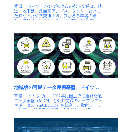
ーなどのコンテンツの研修③コンサルティング
Annual Polis Conference2024) ②Healthy Cities ホ
を踏まえながら、関係者で合意できる計画をつ
れは大きく改善しました。適切な受け皿を都市
背景 ドイツ・ハンブルク市の都市交通は、鉄
地域の就労支援等の課題を抱えている自治体様
ームページ
くるアプローチが示されています。 二つ目
の中核に用意することで、中心部の公共空間の
道、地下鉄、路面電車、バス、フェリーといっ
むけにKADOで培ったノウハウをご提供 ワー
は、バスレーンの設計のためツールキットで
質が回復しています。 ポイント データを空間
た異なった公共交通手段、異なる事業者の運行
カー（業務委託（準委任）の形で契約）へのリ
す。バスレーンやバスゲートなどの基本的なイ
設計に活用する データを駐輪の規制ではなく、
を一つのサービスとして一元化する交通連合
スキリングの他、人材育成の工夫点として、と
ンフラの仕様、バス停などの関連施設の仕様、
どこに、どれだけの空間投資を行うべきかの判
（HVV）により、長年にわたって市民の足を支
して、実務を担当するワーカーとクライアント
交差点や荷さばきスペースなど干渉する動線・
断材料として活用した点が特徴です。 このアプ
えてきました（世界で最初の交通連合がここハ
の間で、業務コミュニケーションや業務分解、
物件がある場合の処理、優先レーンのルーティ
ローチにより、事業者にとってもデータ提供に
ンブルグから生ました）。 近年、HVVが統括
マニュアル作成、品質・納期管理等を行うディ
ングや信号制御、進入可能車両の設定など交通
不利益が生じにくく、結果として中心部に大規
する公共交通手段に加え、民間企業が展開する
レクターの育成に力を入れてます。その結果、
規制の最適化といった、バスレーンにかかる
模なポートを設置できました。 これにより、サ
電動キックボードやカーシェアリング、デマン
地域人材のみで維持できるサービス体制を構築
様々な面から具体的な指針が示されていま
ービス価値を高めつつ利用者の行動変容を促し
ド交通など移動サービスとの共存、データガバ
出来ており、業務内容としても、GIGAスクー
す。 三つ目は、関係者と合同で設計を評価す
ています。 データを用いた駐輪状況の可視化
ナンスによる都市経営戦略が求められていま
ルサポート（学校でのICT活用支援）、自動運
る手法および評価の視点です。 ポイント Bus
（資料④） Super Mobility Hubの設置（資料④）
す。こうした変化の中、行政は都市経営やデー
転用3次元高精細地図作成などの先端分野があ
Priority Design Guidance 2025はこれまでのロン
Super Mobility Hubを示すサイン（資料④） 実施
タガバナンスをデジタルで主導する体制を強化
ります。 ポイント 厚生労働省の「ひとり親家
ドンにおけるバスレーンにかかるベストプラク
内容 住民協同型カーシェアによる道路空間の再
し、民間の新たな移動サービスを統合するご当
族等の在宅就業支援事業」という枠組みで事業
ティスに基づいてまとめられています。すなわ
配分 ― ハーグ市 ハーグ市では、自家用車によ
地MaaS、「HVV switch」の開発を進めてきまし
を開始しました。当時の福祉事業の受託コンサ
ちロンドンにおける長年のバスレーン設置の取
る路上駐車が多く、道路空間が自動車に占有さ
た。 実施内容 2016年に開発が始まったHVV
ルティング会社との人の縁もあり、事業実施に
り組みの賜物といえるでしょう。バスレーンの
れていることが課題となっていました。市はこ
Switchは、行政と交通事業者が連携し、4年の開
至ったほか、もう一つの要因として、いわゆる
計画からオペレーションに至るまでの幅広いフ
うした状況を受け、自家用車中心の道路空間を
発期間を経て2020年に本格的にサービスを開始
クラウドソーシングのビジネスを各地域で立ち
ェーズをカバーしており、単なるインフラの設
人間中心へ再配分することを政策目的として掲
地域版の官民データ連携基盤、ドイツのモビリティデー
しました。 このMaaSは、HVVが統括する公共
上げワーカーさんとして一人親の皆さんを採用
計にとどまらない、バスレーンの導入プロジェ
げていました。 そうした中、2019年に住民が主
背景 ドイツでは、2022年に国主導で道路交通
交通手段に加え、オンデマンド交通
していくという事業モデルは、行政では実施で
クト全体をどうデザインするかといった視点か
体となって協同組合を組織し、車両を共同所
データ基盤（MDM）と公共交通のオープンデー
（MOIA）、カーシェア（SIXT share、MILES、
きず、民間事業者もしくは塩尻市のように外郭
らまとめられています。タイトルにある「デザ
有・運営する住民協同型カーシェアが立ち上が
タポータル（mCLOUD）を統合し、動的データ
SHARE NOW）、電動キックボード（TIER、
団体があり、そこが実行できることが条件でし
イン」という言葉がものの形状のみに着目した
りました。ハーグ市はこの取組を道路空間再編
の共有・API連携を可能にする新しいプラット
Voi）といった市内の移動サービスを、スマホ一
た。 就労のセーフティーネットを作るのが当初
狭義の「デザイン」ではなく、プロジェクト全
の手段として位置づけ、立ち上げ補助や担当職
フォーム、モビリティ・データスペース
つで、24時間検索・予約・決済することを可能
の目的であり、現在至っているデジタルワーカ
体を見渡し、どのようなアウトカムを得るかに
員の配置、地域内の推進役の育成、専用駐車枠
（MDS）の運用を開始しています。 このよう
とした次世代のサービスを提供しています。人
ーの育成、リスキリングという目的は実はあり
着目した広義の「デザイン」を意味しているこ
や充電設備の整備などを通じて実装を支援して
な流れの中、ハンブルク市では、モビリティを
口約190万人のハンブルク市において、2023年
ませんでした。 事業の立ち上げ時のリスクとし
とが強く感じられます。 また、ベストプラクテ
います。現在、市内では54台が運用され、カー
単なる移動手段ではなく、都市そのものを動か
10月時点で累計110万ダウンロードを記録して
て、地方公務員法で定められているジョブロー
ィスがベースになっていることから、多くの指
シェア1台あたり4〜8台の自家用車削減につな