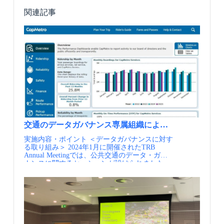
関連記事
交通のデータガバナンス専属組織による都市交通経営、
実施内容・ポイント ＜データガバナンスに対す
る取り組み＞ 2024年1月に開催されたTRB
Annual Meetingでは、公共交通のデータ・ガバ
ナンスに関するセッションが設けられました。
セッションでは、全米の数多くの交通事業者が
データサイエンティストを新規に採用している
ことが報告され、データガバナンスの担当課長
が一同に介し、データを用いた交通経営のあり
方が活発に議論されていました。47交通事業者
の担当者間で、定期的にデータガバナンスにつ
いての意見交換もされています。 アトランタの