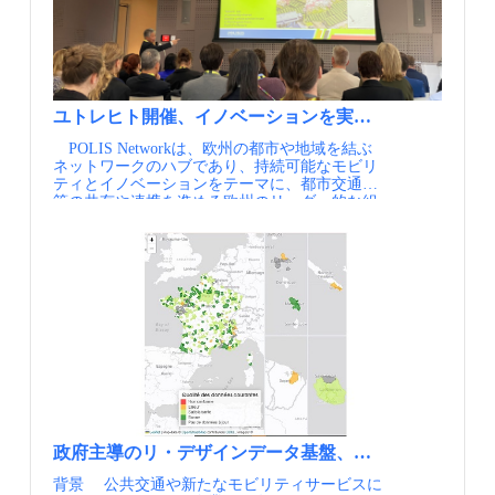
Marta(Metropolitan Atlanta Rapid Transit
Authority）からは、データの分析能力を強化す
る観点から、効果的かつタイムリーに、信頼で
きる形でデータを活用できる環境を構築し、デ
ータガバナンスの研修コースを通した人財育成
に取り組んでいることが報告されています。 ミ
ネアポリスのMetro Transit(Minneapolis-St.Paul）
ユトレヒト開催、イノベーションを実装へ 2025 POL
は、取得されたデータ処理の自動化に取り組
POLIS Networkは、欧州の都市や地域を結ぶ
み、データサイエンティスト（彼らは探検家と
ネットワークのハブであり、持続可能なモビリ
呼ぶそうだ）による分析がしやすい環境構築を
ティとイノベーションをテーマに、都市交通政
実現しています。 オースティンのCapital Metro
策の共有や連携を進める欧州のリーダー的な組
は、データ駆動型パフォーマンスマネジメント
織です。 2025 Annual POLIS Conferenceは、オ
を実現するために、分析プラットフォーム
ランダ・ユトレヒトの劇場兼会議場で開催され
（Analytics Platform）を構築し、ダッシュボー
ました。会場には、約1,500人を超えるモビリテ
ドによるデータ可視化を導入しています（出典
ィリーダー、政策立案者、研究者、イノベータ
①） 。 ピッツバーグのPRT(Pittsburgh Regional
ーが集まりました。発表は150編以上にのぼ
Transit)からは、データウェアハウスやデータ間
り、劇場での華やかな全体セッションとテーマ
の関係性の再整理を行い、アナリストと経営者
別のパラレルセッションを通じて、欧州におけ
が協力して取り組むことの重要性が報告されま
る都市交通の最前線が共有されました。
した。 ニューヨークのMTA(Metropolitan
POLISの特徴は、政策立案者と実務者が、最新
Transportation Authority）では、取締役への報
の政策課題や解決技術を共有し、互いに高め合
告、パフォーマンスダッシュボード、オーブン
う点にあります。自治体関係者が中心となるた
データが別々のラインで動いており整合性に問
め、議論は研究や技術紹介にとどまらず、都市
題を抱えていたことから、一元化された新たな
でどう実装するか、市民サービスにどうつなげ
データベースを構築している取り組みが紹介さ
るかという現場感のある内容が多く見られまし
れました（出典②）。 このように、米国の多く
政府主導のリ・デザインデータ基盤、フランス政府
た。 今回のオープニングセッションでは、
の交通事業者は、データサイエンティストを採
背景 公共交通や新たなモビリティサービスに
「Healthy if Happy: Mobility as a Mood」が掲げ
用し、高度な解析技術を援用しながら、都市交