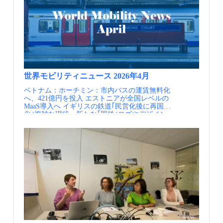
す基盤として位置付け、この動きをデータで捉
おり、2020年の本格運用からわずか数年で、市
テーションがあります。このリスクを乗り越え
針にはロンドン市内での参照すべき具体的な事
がっています。 その結果、路上を占めていた駐
え、都市経営に活かす戦略的意図から、独自の
民の日常の足を支えるサービスへと成長してい
た大きなポイントとして、地域の方を巻き込む
例が示されており、身近な実際の整備例を参照
車スペースが緑化や交流空間、駐輪場等へと転
モビリティデータ基盤の構築を進めています。
ます。 2023年8月からはさらに、利用者の一
ことができたことが挙げられます。事業の立ち
しながら検討できるようになっています。実務
換され、自家用車中心から人間中心への道路空
実施内容 ハンブルク市では、包括的な交通改
日の全行程をビーコン技術等により自動的に記
上げ当時から地域でソーシャルアントレプレナ
担当者にとって有用なガイダンスとすることが
間の再編が進んでいます。 ポイント 自家用車
革戦略ハンブルク・タクトに基づき、個人の自
録し、移動履歴から地域の最も安価な運賃で自
ー的に動いていただいた方が、現在もKADOの
意図されています。 TfLは2022年に策定したBus
の削減を空間に変換する 道路空間を自家用車中
動車依存から脱却し、自転車・公共交通・シェ
動精算される、 「Be in, Be out」型の新しい運
マネジャーを担っています。 【現場での障壁】
Action Planに基づき、2025年までに25kmの新た
心から人間中心へ再配分するために、住民発の
アリングへの移行を促すため、都市計画から交
賃決済システム、HVV Anyも導入されました。
事業を立ち上げ、続けていく中で、受注が伸び
なバスレーンを整備する25x25 bus priority
取組を行政が支援している点が特徴です。カー
通ネットワークの設計、モビリティ・サービス
これにより、従来の様に利用ごとにタップ、ゾ
ないなどの危機もあり、継続できる自治体はご
programmeに取り組んでいます。4年間で12か所
シェアへの転換を後押しすることで駐車を削減
のニーズ把握や改善まで、すべてをデータドリ
ーンを選ぶ、決済するといった手間がなくな
くわずか 【解決策のヒント】人の縁や自治体と
の整備を進める取り組みとなっており、 Bus
し、緑化や交流空間などへの転換を進めていま
ブンで支える方針を明確に打ち出し、システム
り、移動のペインポイントを解消した、手ぶら
しての組織のあり方、地域を巻き込む姿勢も最
Priority Design Guidance 2025はこれらを並行し
す。 こうしたハーグ市の政策は評価され、国内
世界モビリティニュース 2026年4月
設計等の様々なデジタル戦略に活用可能な統一
での移動が実現しており、使えば使うほど便利
大限活用し、継続できている 顧客起点でサービ
て円滑に進める手助けになっているといえるで
のシェアモビリティに関する賞
ベトナム：ホーチミン：市内バスの運賃無料化
のデータ基盤の構築を進めています。この中核
になる、市民と共に育つモビリティ・サービス
スを作ってきたということが一番の工夫点であ
しょう。 TfLはバスに関してBus Priority Design
「Deelaward（Dutch Shared Mobility Award）」
へ、421億円を投入 エストニアが全国レベルの
となるのが、HVV（交通連合）が主導で整備し
として、ハンブルグは挑戦を続けています。 公
る。ここでいう顧客は２つあり、１つ目は「ク
Guidance 2025のほかにも様々なガイダンス類を
を受賞しています。 カーシェア実施前後の道路
MaaS導入へ イギリスの鉄道｢民営化後に再国営
ている市内の企業情報や渋滞、公共交通、天気
共交通、シェアリング、電動キックボード等を
ライアント」が何を望んでいるのか、何を価値
策定し、公表しています。たとえば、バスネッ
空間の状況（上：実施前 下：実施後・資料⑤）
化｣複雑な現状 新たな｢国鉄｣ロゴやデザイン
等の基礎データを蓄積している統一プラッフォ
ワンストップで利用できるご当地MaaSが人気
として提案すべきなのか。２つ目は「ワーカー
トワークやサービスの在り方に関するガイダン
【資料・参考情報】 ①『What’s on the (Mobility)
発表､見た目が先行 リトアニア、列車半額に
ームです。 交通事業者には行政へのデータ提
（出典①） 手ぶらでチケット、タッチ不要な究
（振興公社とワーカーには雇用関係にはなく、
スである、Bus Service Guidanceや、バリアフリ
Menu?』Vol. VII, POLIS Network 石田東生・中
－燃料高騰、車の代替手段へ－ アイルランド：
供を義務付け、連携する民間の交通事業者に対
極のMaaSも社会実装（出典①） ポイント HVV
パートナーシップ契約を結んでいるためワーカ
ー設計に関するAccessible Bus Stop Design
村文彦（2025）「Ageing gracefully, moving
アクティブ・トラベルの普及により、アイルラ
しては、単なる協力要請ではなく、安全なデー
Switchのポイントは、アプリ開発ではなく、都
ーも顧客にあたる）」が何に困っているのか、
Guidanceをはじめとした様々なガイダンスが公
freely: Japan’s quest for senior mobility」 ②A
ンドの道路から毎日最大66万台の車が減ってい
タプラットフォームを構築した上で、「このデ
市の移動を公的主体が主導しつつ、民間モビリ
何を求めているか。これらを掛け合わせたスキ
表されています。これらのガイダンスにより、
justice-centred nexus approach to rethinking
ることが判明 ニューヨーク：車のない街で環境
ータがあなたのサービス改善と収益向上につな
ティ事業者とのオープンな連携を通じて、機能
ーム、場所、サポートを顧客起点で作ってきま
バスに関する政策が市民の手元にどのような形
mobility, housing, and energy transitions — Fronika
を体感 NYC全域で４月25日、「Car-Free Earth
がる」という視点から丁寧な対話を重ね、デー
と利便性を絶えずアップデート可能な制度設計
した。 ワーカーのスキルについては、クリエイ
で届くかが明文化されています。TfLはこれら
de Wit, Utrecht University （2025.11 City of
Day」開催 ドイツ：ドイツチケット（国内公共
タの提供に繋げています。 統一プラットフォ
を実現した点にあります。 HVV Switchは導入
ティブ系を習得すると、仕事が少なく、あって
のガイダンス類をはじめ多くのドキュメント
Rotterdam／POLIS Annual Conference 2025）
交通乗り放題チケット）の2024-2026の評価結果
ームに蓄積されたデータは、ハンブルク市の都
以降、民間事業者とのパートナーを着実に増や
も地域企業に競合がいて民業圧迫になってしま
を、実務者向けのものであっても原則として一
③Geo-fenced Street Management : Incentive-based
を公表Deutschlandticket wirkt ? mehr Potenzial
市交通計画やインフラ整備の意思決定へと活用
しながら、オープンMaaSの思想により、国との
う。行政がコストを投じて作った組織が、ビジ
般に公表しています。関係者間で方向性を共有
Data Governance（2025.11 Nivel／POLIS
vorhanden ベルギー：市街地全域の速度抑制・
されるとともに、ドイツ連邦によるMDSとも接
連携も進めながら、アジャイルにサービスを改
ネスの経済合理性の中で奮闘している中小企業
することはさることながら、市民に対する透明
Annual Conference 2025）をもとに加工 ④“Can
空間再構成による人中心のまちづくり 欧州：欧
続され、地域で蓄積されたデータが、全国レベ
善し、日々成長、進化を続けています。 ドイツ
をつぶすことになりかねない課題がありまし
性も確保し、各主体の理解を得ながら施策を進
you park that there?”Solving urban clutter with data
州の都市レベルでの産官学の連携組織とその役
ル・EU全体の移動最適化にも重要な役割を果た
全土の月49ユーロで公共交通乗り放題（新幹線
た。 そこで、仕事を取ってきてからリスキリン
めていく姿勢が映し出されています。 Bus
and design（2025.11 City of Rotterdam／POLIS
割、POLIS NETWORK（ポリス） 米国：ワシン
すことが期待されています。 市内の企業情報や
除く）のドイツチケットは、ご当地MaaSのHVV
グするようにしています。まずはレッドオーシ
Priority Design Guidance 2025の表紙（出典②）
Annual Conference 2025） ⑤How The Hague