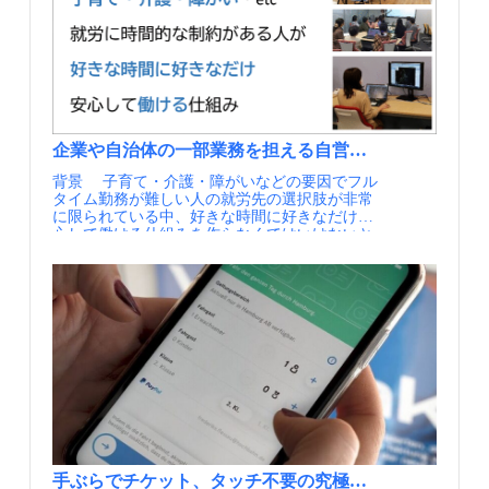
れる実用ツールにまで落とし込まれている点に
て国政の運輸大臣でもあったサディク・カーン
込まず、他の経路検索アプリや自治体、交通事
難しいことです。現行の規制があって、規制の
用できる仕組みが導入されています。 また、デ
あります。手引き「Mobility is key for Health」
氏（父親はバスの運転士）がロンドンの新市長
業者など多様なパートナーに提供・連携しまし
枠組みの中で、ポータルサイトに情報を整備
ータを共有する事業者に対しては、中心市街地
は、バルセロナ大都市圏の交通当局ATMと連携
に当選すると、ロンドンの都市交通政策の方針
た。 これにより「旅客情報の提供」と「人の流
し、これらが緩和される中で、少しづづ増やし
のポートへのアクセス権の付与や、駐車料金の
して作られ、持続可能な都市モビリティ計画
を定めた、Mayor’s Transport Strategy（MTS）を
れの管理」という目的を官民で共有し、大会期
ていき、データの提供内容を拡大してきまし
軽減といったインセンティブが与えられます。
（SUMP）に健康の観点を組み込むための実務
策定し、2018年にこれを公表しました。MTSは
間中の例外的な負荷（通常を1億9,000万回以上
た。ポータルサイト作成時のスタートアップで
データは義務ではなく、公共空間を利用するた
ガイドとして用いられています。評価ツールも
都市交通や道路空間全体を対象としています
上回ったAPIの呼び出し）にも耐えながら、す
は、数名のスタッフから始まり、8年目の現
めの対価として位置づけられています。 ポイン
既に欧州の20以上の都市で活用されており、絵
が、バスについても言及されており、バスレー
べての情報をリアルタイムに管理することが可
在、9名のスタッフ、年間80万ユーロの予算で
ト データを「対価」として扱うインセンティブ
に描いた構想ではなく、計画の現場で回り始め
ンの整備を推進することで信頼性の高いバスネ
能となりました。 モビリティ・データを事業者
運営しています。」とのことです。 また、今
設計 データ提供を行政からの要請ではなく、公
ている点に新しさがあります。これは日本で言
ットワークの拡充や、環境へ優しい交通体系の
が囲い込む資源ではなく、公共交通政策を進め
後については「オープンデータを巡るレギュレ
共空間を利用するための条件として位置づけた
企業や自治体の一部業務を担える自営型テレワーク「Ｋ
えば、地域公共交通計画や都市・交通のマスタ
サポート、都市の開発と成長の後押しすること
るための共有財として扱う考え方が、官民の垣
ーションや、ユーザーのニーズも変わるので、
点に特徴があります。ジオフェンスによる制限
背景 子育て・介護・障がいなどの要因でフル
ープランに、健康への効果という評価軸を正式
が方針として示されました。これに従い、バス
根を越えた連携を支えています。大会のために
ポータルサイトのゴールは設けていません。ユ
とインセンティブを組み合わせ、事業者が自発
タイム勤務が難しい人の就労先の選択肢が非常
に組み込んでいく動きにあたります。 これまで
分野にかかる取り組みはBus Action Planと呼ば
整備された旅客情報システムはTRAdivIAとして
ーザーの利便性を向上させるために、更新を続
的にルールへ参加する仕組みを構築していま
に限られている中、好きな時間に好きなだけ安
定性的に語られがちだった「健康に良いまちづ
れる関連計画としてまとめられ、バスの旅行時
引き継がれ、毎年約5,000万人の観光客を迎える
けていきたい」と言っています。 ポータルのデ
す。 Geo-fenced Street Managementの考え方（資
心して働ける仕組みを作らなくてはいけないと
くり」を、複雑なデータを必要とせず誰もが扱
間を2015年に対して10%短縮することが目標に
パリ都市圏の日常を支えるレガシーとして活用
ータ提供者向けページ 【資料・参考情報】
料③） フランクフルトにおけるGeo-fenced
いう使命感から事業が始まりました。 実施内容
えるツールに落とし込み、施策の効果を金額や
掲げられました。 バスレーンの拡充は計画の
されています。 パリ2024におけるMaaS基盤の
①transport.data.gouv.fr
Street Managementの運用画面（資料③） 実施内
塩尻市では、2009年に市が出資する（一財）
具体的な健康指標として見える化したことで、
主体であるTransport for London（TfL）が独自
官民連携のパートナー・アプリ連携（出典①）
https://transport.data.gouv.fr/ ②エコロジー移行
容 データを活用したSuper Mobility Hubの設置
塩尻市振興公社が設立され、2010年より、ひと
専門家から意思決定者、市民までが同じ土台で
に進められるものではなく、インフラの整備を
【資料・参考情報】 ①Mobility in Île-de-France
省 https://doc.transport.data.gouv.fr/le-point-d-
― ロッテルダム市 ロッテルダム中心部では、
り親の在宅就業支援として、自営型テレワーク
議論できるようになっています。都市計画に健
担当する各自治区（Borough）と協働してすす
during the Olympic and Paralympic Games:
acces-national/cadre-juridique/references-relatives-
シェアモビリティの普及に対してサイクルポー
推進事業「ＫＡＤＯ」を実施しています。主な
康の視点を組み込むうえでの障壁は、技術的な
める必要があります。そこで効果的でより洗練
Passenger Information(Aurélien Belhocine,Annual
aux-donnees-multimodales
トが不足し、駅周辺や中心部で容量を超えた駐
事業は、①企業の皆様の業務サポート、②ICT
ものよりも、関係者間の合意形成や運用面にあ
されたバスレーンの仕様や、関係者が協働して
Polis Conference2024) ②牧村和彦「パリ五輪目
輪が発生、歩行動線やハブ機能の確保が課題と
業務でのスキル・コンテンツ等の研修サポー
ります。効果が金額や具体的な健康指標として
より良い計画にまとめていくアプローチなどを
前の交通大改革 クルマの交通量45％減、何を変
なっていました。 ロッテルダム市は、利用実態
ト、③自治体と連携した地域の就労支援等のコ
示されることで、部局や立場を越えた対話がし
示すBus Priority Design Guidance 2025を策定、公
えたのか」（世界の「MaaS」新潮流を読み解く
や周辺環境のデータ分析を踏まえ、容量不足が
ンサルティングを行っています。 ①業務サポー
やすくなり、ビジョンの共有や合意形成を後押
表しました。 Transport for London, Bus action
第23回、日経クロストレンド、2023年11月29
最も深刻な中心市街地に Super Mobility
トバックオフィス、ICTで実現する業務改善サ
しする役割が期待できます。 優先施策による都
plan, 2022（出典①） 実施内容 Bus Priority
日）
Hub（Weena-hub） を設置しました。142台分の
ポート、教育の効果を高めるDXの実現、データ
市・交通・健康への影響比較（出典②） 優先施
Guidance 2025には主に次のことが書かれていま
大規模な専用スペースを確保し、シェアモビリ
アノテーションICTを活用した次世代交通推進
策による効果計測（出典②） シナリオ設定によ
す。 一つ目はバスレーンを新たに導入する際
ティの明確な拠点へと集約・誘導しています。
業務②教育ICT業務で必要とされるスキルの基
る健康指標への影響（出典②） 【資料・参考情
の基本的な考え方です。ここにはバスレーンで
その結果、99.8％の車両が適切に駐輪されるよ
礎やコミュニケーションスキル、ビジネスマナ
報】 ①health cities (Ruth Gow McLenachan,
優先的に解決すべき課題の共有や、地域の性質
うになり、キャパシティ超過による駐輪のあふ
手ぶらでチケット、タッチ不要の究極の移動サービス、