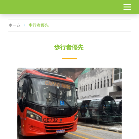
コ
ン
テ
ン
ホーム
歩行者優先
ツ
へ
ス
歩行者優先
キ
ッ
プ