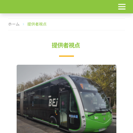
コ
ン
テ
ン
ホーム
提供者視点
ツ
へ
ス
提供者視点
キ
ッ
プ