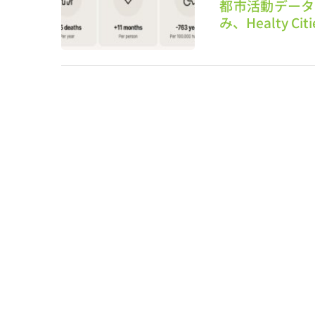
都市活動データ
み、Healty C