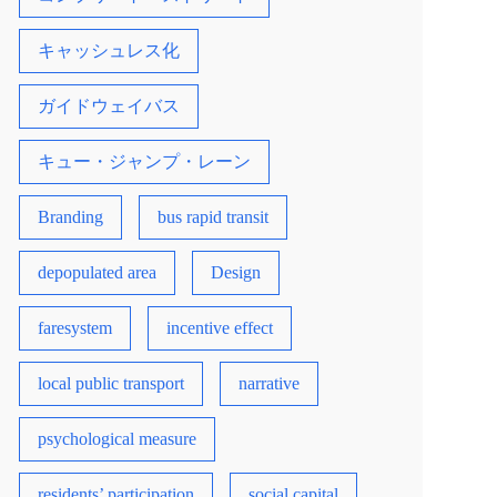
キャッシュレス化
ガイドウェイバス
キュー・ジャンプ・レーン
Branding
bus rapid transit
depopulated area
Design
faresystem
incentive effect
local public transport
narrative
psychological measure
residents’ participation
social capital