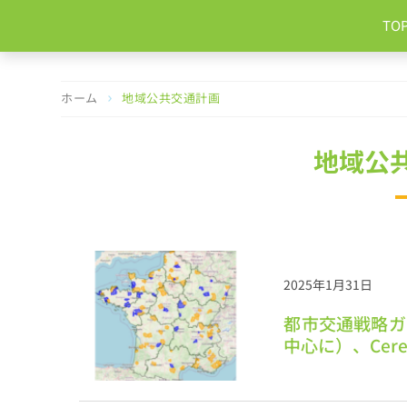
コ
TO
ン
テ
ン
ツ
ホーム
地域公共交通計画
へ
ス
キ
地域公
ッ
プ
2025年1月31日
都市交通戦略ガ
中心に）、Cer