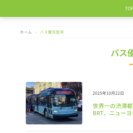
コ
TO
ン
テ
ン
ツ
ホーム
バス優先信号
へ
ス
キ
バス
ッ
プ
2025年10月22日
世界一の渋滞都
BRT、ニュー