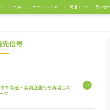
P
SIPとは
このページについて
関連リンク
問い合
優先信号
市で高速・高頻度運行を実現した
ヨーク