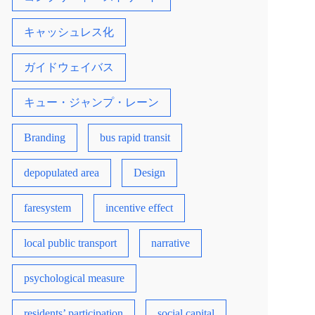
キャッシュレス化
ガイドウェイバス
キュー・ジャンプ・レーン
Branding
bus rapid transit
depopulated area
Design
faresystem
incentive effect
local public transport
narrative
psychological measure
residents’ participation
social capital