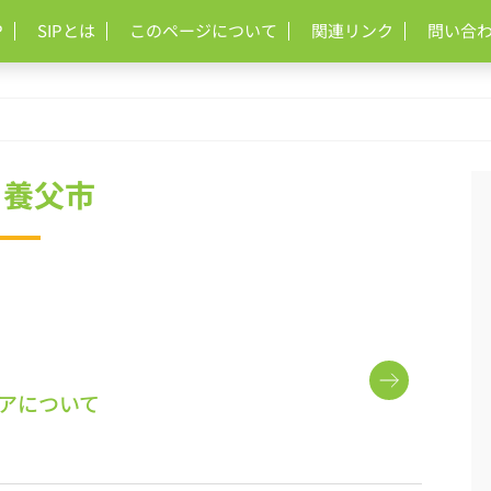
P
SIPとは
このページについて
関連リンク
問い合
 養父市
アについて