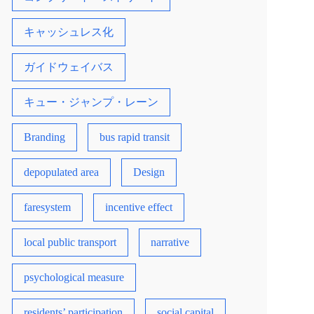
キャッシュレス化
ガイドウェイバス
キュー・ジャンプ・レーン
Branding
bus rapid transit
depopulated area
Design
faresystem
incentive effect
local public transport
narrative
psychological measure
residents’ participation
social capital