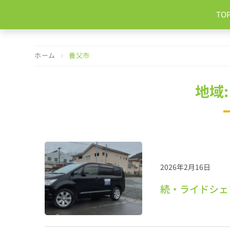
コ
TO
ン
テ
ン
ツ
ホーム
養父市
へ
ス
キ
地域:
ッ
プ
2026年2月16日
続・ライドシェ