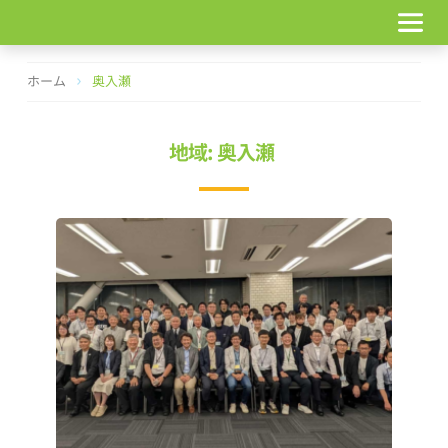
コ
ン
テ
ン
ホーム
奥入瀬
ツ
へ
ス
地域: 奥入瀬
キ
ッ
プ