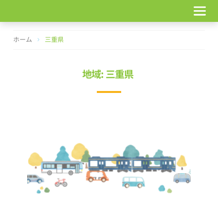
コ
ン
テ
ン
ホーム
三重県
ツ
へ
ス
地域: 三重県
キ
ッ
プ