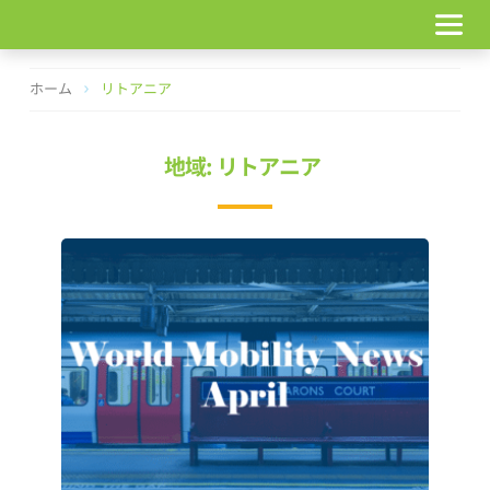
コ
ン
テ
ン
ホーム
リトアニア
ツ
へ
ス
地域: リトアニア
キ
ッ
プ