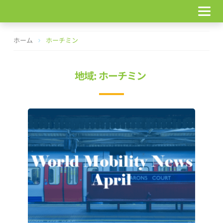
コ
ン
テ
ン
ホーム
ホーチミン
ツ
へ
ス
地域: ホーチミン
キ
ッ
プ