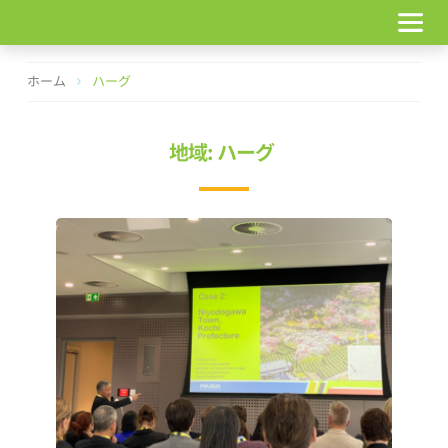
コ
ン
テ
ン
ホーム
ハーグ
ツ
へ
ス
地域: ハーグ
キ
ッ
プ