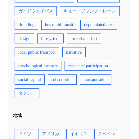
ガイドウェイバス
キュー・ジャンプ・レーン
Branding
bus rapid transit
depopulated area
Design
faresystem
incentive effect
local public transport
narrative
psychological measure
residents’ participation
social capital
subscription
transportation
タクシー
地域
ドイツ
アメリカ
イギリス
スペイン