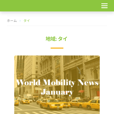
コ
ン
テ
ン
ホーム
タイ
ツ
へ
ス
地域: タイ
キ
ッ
プ