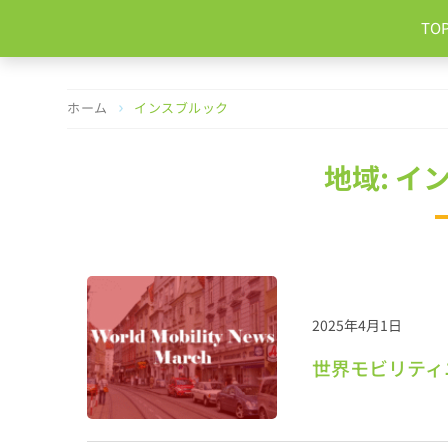
コ
TO
ン
テ
ン
ツ
ホーム
インスブルック
へ
ス
キ
地域: イ
ッ
プ
2025年4月1日
世界モビリティニ