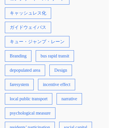
キャッシュレス化
ガイドウェイバス
キュー・ジャンプ・レーン
Branding
bus rapid transit
depopulated area
Design
faresystem
incentive effect
local public transport
narrative
psychological measure
residents’ participation
social capital