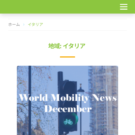
コ
ン
テ
ン
ホーム
イタリア
ツ
へ
ス
地域: イタリア
キ
ッ
プ