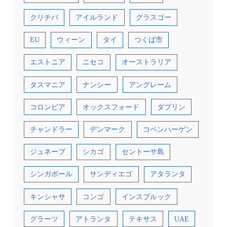
クリチバ
アイルランド
グラスゴー
EU
ウィーン
タイ
つくば市
エストニア
ニセコ
オーストラリア
タスマニア
ナンシー
アングレーム
コロンビア
オックスフォード
ダブリン
チャンドラー
デンマーク
コペンハーゲン
ジュネーブ
シカゴ
セントーサ島
シンガポール
サンディエゴ
アタランタ
キンシャサ
コンゴ
インスブルック
グラーツ
アトランタ
テキサス
UAE