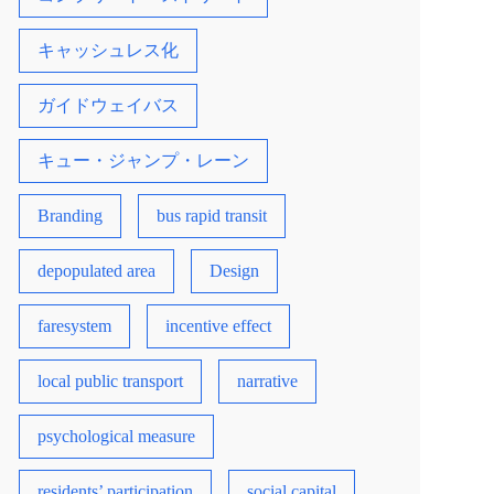
キャッシュレス化
ガイドウェイバス
キュー・ジャンプ・レーン
Branding
bus rapid transit
depopulated area
Design
faresystem
incentive effect
local public transport
narrative
psychological measure
residents’ participation
social capital