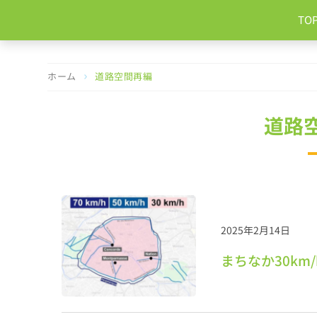
コ
TO
ン
テ
ン
ツ
ホーム
道路空間再編
へ
ス
キ
道路
ッ
プ
2025年2月14日
まちなか30km