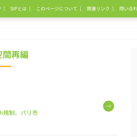
P
SIPとは
このページについて
関連リンク
問い合
空間再編
/h規制、パリ市