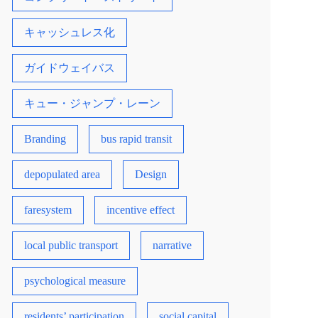
キャッシュレス化
ガイドウェイバス
キュー・ジャンプ・レーン
Branding
bus rapid transit
depopulated area
Design
faresystem
incentive effect
local public transport
narrative
psychological measure
residents’ participation
social capital