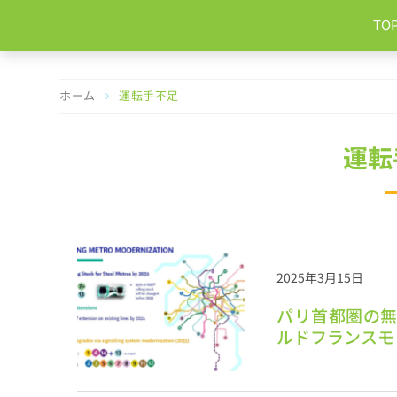
コ
TO
ン
テ
ン
ツ
ホーム
運転手不足
へ
ス
キ
運転
ッ
プ
2025年3月15日
パリ首都圏の無
ルドフランスモ