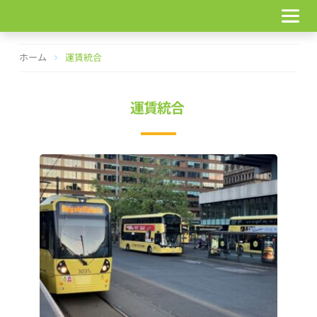
コ
ン
テ
ン
ホーム
運賃統合
ツ
へ
ス
運賃統合
キ
ッ
プ