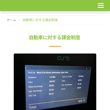
コ
ン
テ
ン
ホーム
自動車に対する課金制度
ツ
へ
ス
自動車に対する課金制度
キ
ッ
プ