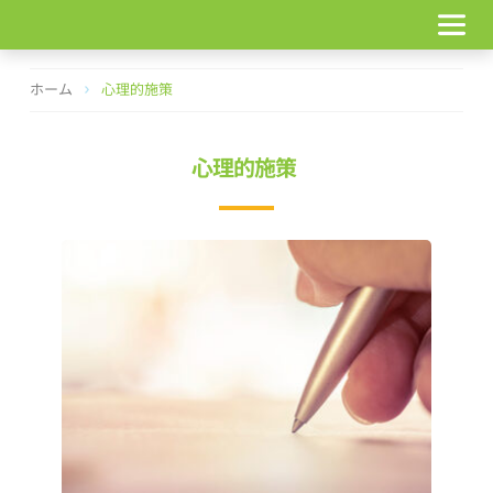
コ
ン
テ
ン
ホーム
心理的施策
ツ
へ
ス
心理的施策
キ
ッ
プ