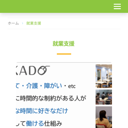
コ
ン
テ
ン
ホーム
就業支援
ツ
へ
ス
就業支援
キ
ッ
プ