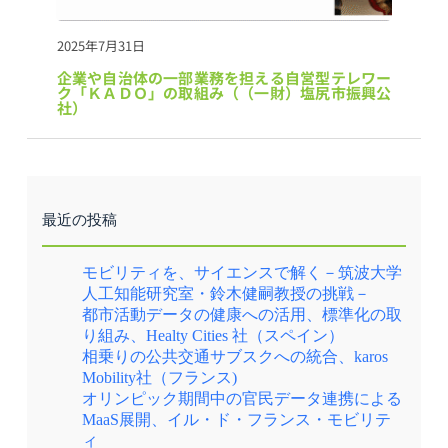
2025年7月31日
企業や自治体の一部業務を担える自営型テレワー
ク「ＫＡＤＯ」の取組み（（一財）塩尻市振興公
社）
最近の投稿
モビリティを、サイエンスで解く－筑波大学
人工知能研究室・鈴木健嗣教授の挑戦－
都市活動データの健康への活用、標準化の取
り組み、Healty Cities 社（スペイン）
相乗りの公共交通サブスクへの統合、karos
Mobility社（フランス)
オリンピック期間中の官民データ連携による
MaaS展開、イル・ド・フランス・モビリテ
ィ