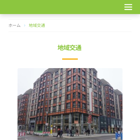
コ
ン
テ
ン
ホーム
地域交通
ツ
へ
ス
地域交通
キ
ッ
プ