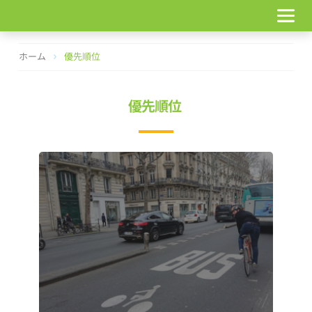
コ
ン
テ
ン
ホーム
優先順位
ツ
へ
ス
優先順位
キ
ッ
プ