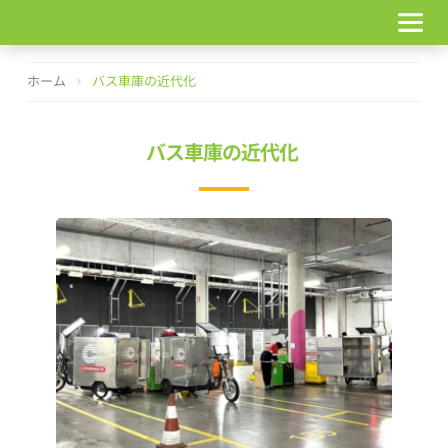
コ
ン
テ
ン
ホーム
バス車庫の近代化
ツ
へ
ス
バス車庫の近代化
キ
ッ
プ