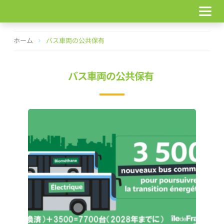
コ
ン
テ
ン
ホーム
バス車両の公共保有
ツ
へ
ス
バス車両の公共保有
キ
ッ
プ