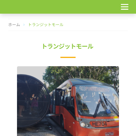
コ
ン
テ
ン
ホーム
トランジットモール
ツ
へ
ス
トランジットモール
キ
ッ
プ