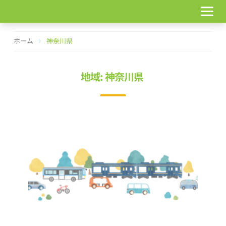
コ
ン
テ
ン
ホーム
神奈川県
ツ
へ
ス
地域: 神奈川県
キ
ッ
プ